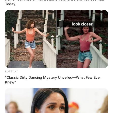
Today
BUZZDAY
Пов’язаний запис
“Classic Dirty Dancing Mystery Unveiled—What Few Ever
Knew"
ПАРТНЕРСЬКІ МАТЕРІАЛИ
ПОДІЇ
Попит на нерухомість в