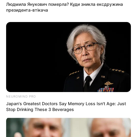
Закарпатті розслідують схему з
Людмила Янукович померла? Куди зникла ексдружина
військовозобов’язаними —
президента-втікача
СЕР 7, 2026
підозри отримали екскерівники
Мукачівського ТЦК
Залишити відповідь
Щоб відправити коментар вам необхідно
авторизуватись
.
NEUROMIND PRO
Japan's Greatest Doctors Say Memory Loss Isn't Age: Just
Stop Drinking These 3 Beverages
Погода
Ужгород
влажность: