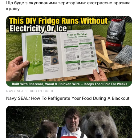
Що буде з окупованими територіями: екстрасенс вразила
країну
Культура
Нам пишуть
Партнерські матеріали
Події
Політика
NAVY SEAL'S BUG IN GUIDE
Спорт
Navy SEAL: How To Refrigerate Your Food During A Blackout
Схеми
[wp-rss-aggregator id="2"]