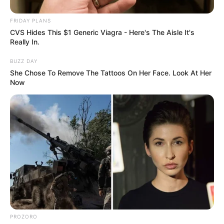
розслідують схему з військовозобов’язаними —
підозри отримали екскерівники Мукачівського
FRIDAY PLANS
ТЦК
CVS Hides This $1 Generic Viagra - Here's The Aisle It's
Really In.
У Ясінянській громаді відкрили черговий простір
психологічної підтримки (фото)
BUZZ DAY
She Chose To Remove The Tattoos On Her Face. Look At Her
Now
Катування, кайданки та незаконне утримання
людей: працівника Ужгородського ТЦК
судитимуть, дії ще двох його колег розслідує ДБР
(відео)
Категорії
Без рубрики
Гарячi
PROZORO