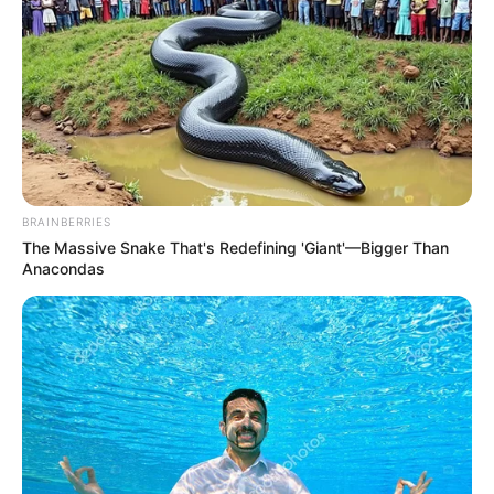
на якому видно, як чоловік із жінкою
вивантажують коробки з гуманітарною
допомогою.
BRAINBERRIES
The Massive Snake That's Redefining 'Giant'—Bigger Than
Anacondas