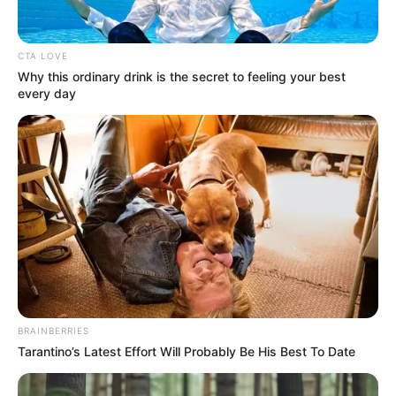
Подія, за словами автора відео, мала місце на
вулиці Українській, 35. Жінка, яка звернулася до ГО
Центр Закарпатських розслідувань ЦЕЗАР,
CTA LOVE
розповіла, що гумдопомогу розвантажували
Why this ordinary drink is the secret to feeling your best
every day
громадяни на ім’я Мирослав та Ольга Пожо. Однак,
після того, як помітили, що їх знімають, почали
завантажувати коробки з допомогою у авто.
BRAINBERRIES
Tarantino’s Latest Effort Will Probably Be His Best To Date