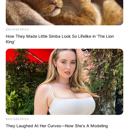
допомоги (відео)
КВІ 17, 2022
BRAINBERRIES
How They Made Little Simba Look So Lifelike in 'The Lion
King'
BRAINBERRIES
They Laughed At Her Curves—Now She's A Modeling