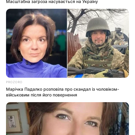
Масштабна загроза насувається на Україну
КАТЕГОРІЇ
Без рубрики
Гарячi
Культура
Нам пишуть
Партнерські матеріали
PROZORO
Марічка Падалко розповіла про скандал із чоловіком-
Події
військовим після його повернення
Політика
Спорт