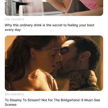
Навігація
Закарпатські підприємці
Закарпатські студенти
записів
CTA FAVORITE
пропагують соціально
Словаччини відреагують
Why this ordinary drink is the secret to feeling your best
відповідальний бізнес
на застосування хімічної
every day
(фото)
зброї в Маріуполі
BRAINBERRIES
To Steamy To Stream? Not For The Bridgertons! 9 Must-See
Scenes