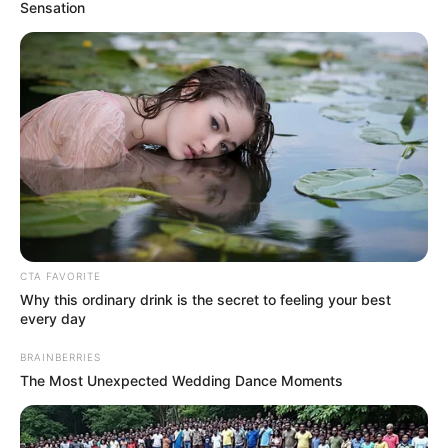
Sensation
CTA FAVORITE
Why this ordinary drink is the secret to feeling your best
every day
BRAINBERRIES
Про це йдеться на сторінці ГО Центр
The Most Unexpected Wedding Dance Moments
Закарпатських розслідувань ЦЕЗАР.
Повідомляється, зокрема, що ужгородка
Олександра надіслала на пошту організації відео,