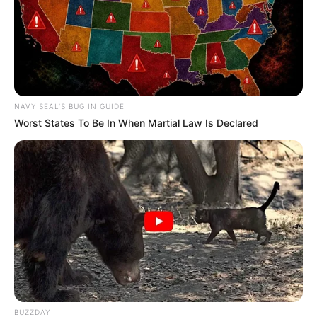
NAVY SEAL'S BUG IN GUIDE
Worst States To Be In When Martial Law Is Declared
BUZZDAY