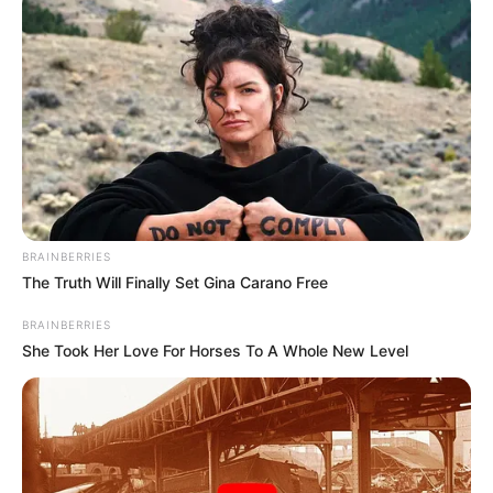
підозри отримали екскерівники
Мукачівського ТЦК
ГАРЯЧI
ПОДІЇ
У Ясінянській громаді відкрили
черговий простір
психологічної підтримки (фото)
06.08.2026
BRAINBERRIES
The Truth Will Finally Set Gina Carano Free
BRAINBERRIES
She Took Her Love For Horses To A Whole New Level