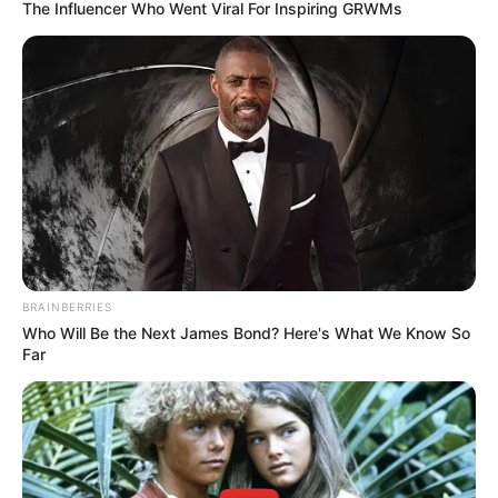
The Influencer Who Went Viral For Inspiring GRWMs
BRAINBERRIES
Who Will Be the Next James Bond? Here's What We Know So
Far
Відділом БКОЗ УСБУ в Закарпатській області (CБУ)
зупинено спробу переправи контрафактних сигарет