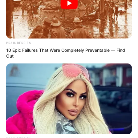
info@groza-news.info
КАТЕГОРІЇ
BRAINBERRIES
Без рубрики
10 Epic Failures That Were Completely Preventable — Find
Out
Гарячi
Культура
Нам пишуть
Партнерські матеріали
Події
Політика