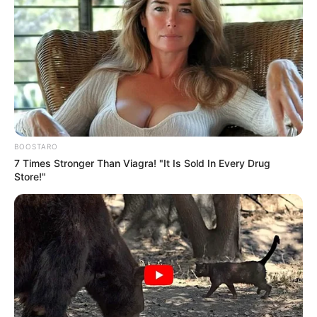
BOOSTARO
7 Times Stronger Than Viagra! "It Is Sold In Every Drug
Store!"
Пов’язаний запис