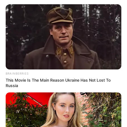
Перейти
до
вмісту
Groza-news.info
Громада Закарпаття
BRAINBERRIES
This Movie Is The Main Reason Ukraine Has Not Lost To
Russia
ПОДІЇ
У Нижніх воротах СБУ затримала
потенційну контрабанду цигарок