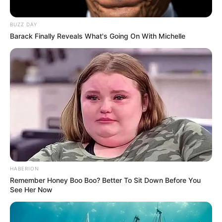
Погода
Ужгород
BUZZ DAY
влажность:
Barack Finally Reveals What's Going On With Michelle
давление:
ветер:
Погода на 10 дней от
sinoptik.ua
Новини
Попит на нерухомість в Ужгороді зростає –
HABERION
аналітика девелопера підтверджує
Remember Honey Boo Boo? Better To Sit Down Before You
загальнонаціональний інтерес
See Her Now
У селі на Закарпатті жінки взялися засипати
джерело, з якого люди набирали питну воду: що