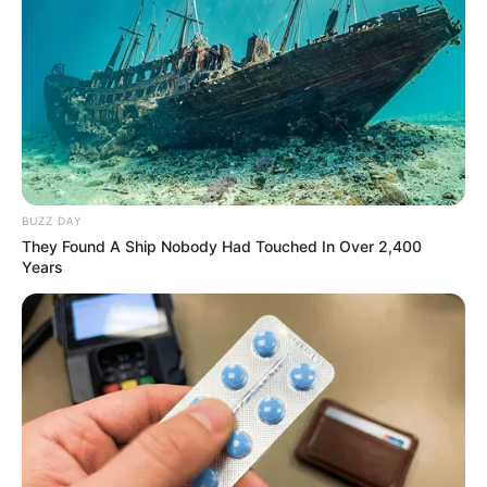
сталося? (фото, відео)
До $20 тисяч за «списання»: на Закарпатті
розслідують схему з військовозобов’язаними —
підозри отримали екскерівники Мукачівського
ТЦК
У Ясінянській громаді відкрили черговий простір
BUZZ DAY
психологічної підтримки (фото)
They Found A Ship Nobody Had Touched In Over 2,400
Years
Катування, кайданки та незаконне утримання
людей: працівника Ужгородського ТЦК
судитимуть, дії ще двох його колег розслідує ДБР
(відео)
Категорії