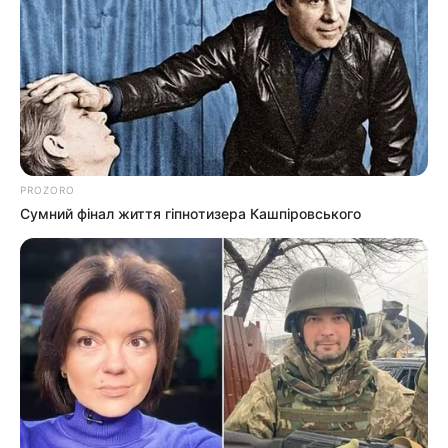
PROZORO
Сумний фінал життя гіпнотизера Кашпіровського