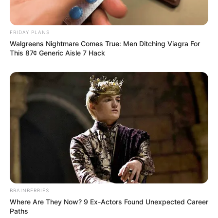
Без рубрики
FRIDAY PLANS
Гарячi
Walgreens Nightmare Comes True: Men Ditching Viagra For
This 87¢ Generic Aisle 7 Hack
Культура
Нам пишуть
Партнерські матеріали
Події
Політика
Спорт
BRAINBERRIES
Where Are They Now? 9 Ex-Actors Found Unexpected Career
Paths
Схеми