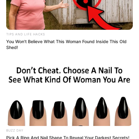
загальнонаціональний інтерес
У селі на Закарпатті жінки взялися засипати
джерело, з якого люди набирали питну воду: що
сталося? (фото, відео)
TIPS AND LIFE HACKS
You Won't Believe What This Woman Found Inside This Old
До $20 тисяч за «списання»: на Закарпатті
Shed!
розслідують схему з військовозобов’язаними —
підозри отримали екскерівники Мукачівського
ТЦК
У Ясінянській громаді відкрили черговий простір
психологічної підтримки (фото)
Катування, кайданки та незаконне утримання
людей: працівника Ужгородського ТЦК
судитимуть, дії ще двох його колег розслідує ДБР
(відео)
BUZZ DAY
Pick A Ring And Nail Shape To Reveal Your Darkest Secrets!