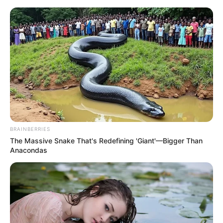
загальну суму близько 100 млн гривень, суддя
Закарпатського Апеляційного суду Іван Стан
переніс засідання на кінець січня (29.01.2021 на
10.00).…
BRAINBERRIES
The Massive Snake That's Redefining 'Giant'—Bigger Than
Anacondas