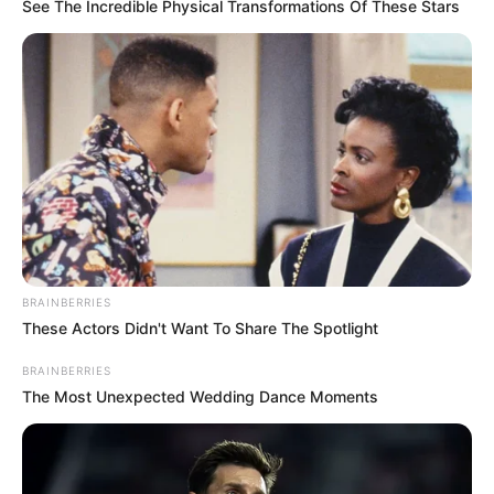
розшукуваному Україною Дмитру Фірташу. Попри
See The Incredible Physical Transformations Of These Stars
те, що український бізнесмен Дмитро Фірташ…
BRAINBERRIES
These Actors Didn't Want To Share The Spotlight
BRAINBERRIES
The Most Unexpected Wedding Dance Moments