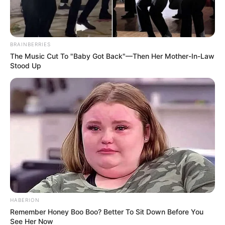
info@groza-news.info
BRAINBERRIES
The Music Cut To "Baby Got Back"—Then Her Mother-In-Law
Stood Up
КАТЕГОРІЇ
Без рубрики
Гарячi
Культура
Нам пишуть
HABERION
Remember Honey Boo Boo? Better To Sit Down Before You
Партнерські матеріали
See Her Now