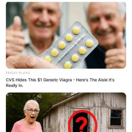
Погода
Ужгород
влажность:
давление:
ветер:
FRIDAY PLANS
CVS Hides This $1 Generic Viagra - Here's The Aisle It's
Погода на 10 дней от
sinoptik.ua
Really In.
Новини
Попит на нерухомість в Ужгороді зростає –
аналітика девелопера підтверджує