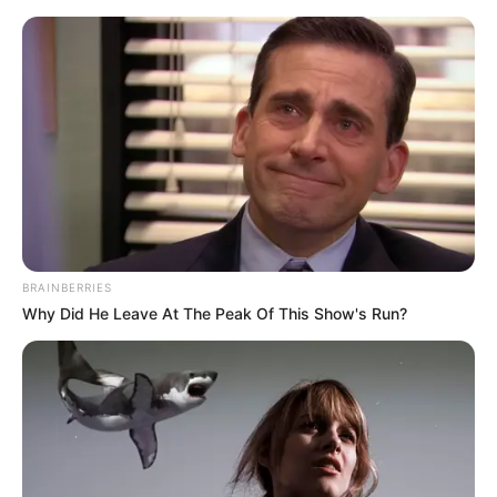
Перейти
до
вмісту
Groza-news.info
Громада Закарпаття
BRAINBERRIES
Why Did He Leave At The Peak Of This Show's Run?
Місяць:
Січень 2021