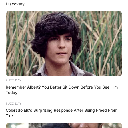
Попит на нерухомість в
Discovery
Ужгороді зростає – аналітика
девелопера підтверджує
07.08.2026
загальнонаціональний інтерес
ГАРЯЧI
ПОДІЇ
У селі на Закарпатті жінки
взялися засипати джерело, з
BUZZ DAY
якого люди набирали питну
07.08.2026
Remember Albert? You Better Sit Down Before You See Him
воду: що сталося? (фото,
Today
відео)
BUZZ DAY
Colorado Elk's Surprising Response After Being Freed From
Tire
ГАРЯЧI
ПОДІЇ