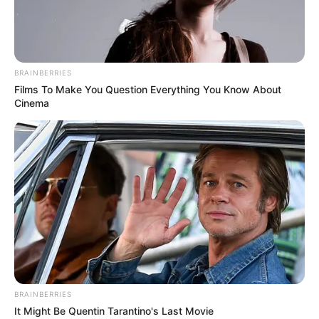
BRAINBERRIES
Films To Make You Question Everything You Know About
Cinema
ГАРЯЧI
ПОДІЇ
СХЕМИ
Власником рекордної партії
затриманих на КПП Ужгород гаджетів
BRAINBERRIES
It Might Be Quentin Tarantino's Last Movie
виявилося ТзОВ Амаркорд