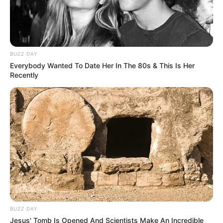
Спорт
Схеми
BUZZ DAY
Everybody Wanted To Date Her In The 80s & This Is Her
Recently
[wp-rss-aggregator id="2"]
Ви пропустили
BUZZ DAY
ПАРТНЕРСЬКІ МАТЕРІАЛИ
ПОДІЇ
Jesus' Tomb Is Opened And Scientists Make An Incredible