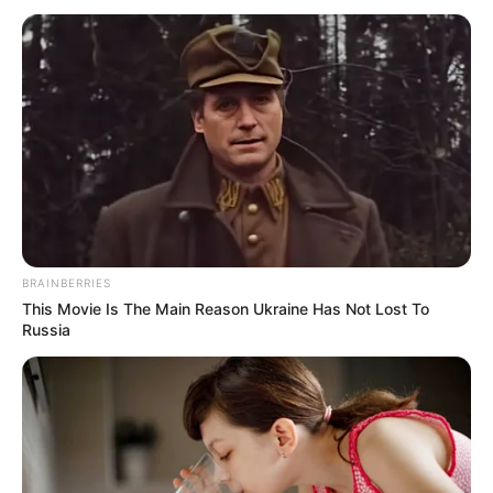
05.01.2021
Власником затриманої 4 червня 2020 року партії
елітних гаджетів на суму близько 100 мільйонів
гривень та автозапчастин виявилося ТзОВ
«Амаркорд компані» зі статутним капіталом у… 100
гривень. Про це повідомили…
BRAINBERRIES
This Movie Is The Main Reason Ukraine Has Not Lost To
Russia