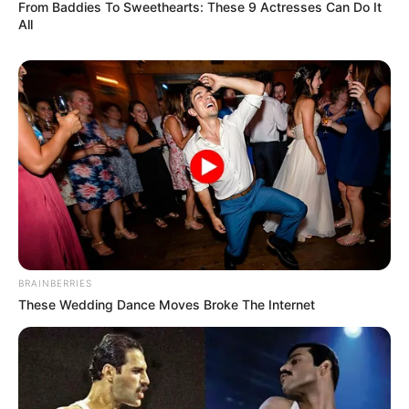
From Baddies To Sweethearts: These 9 Actresses Can Do It
All
BRAINBERRIES
These Wedding Dance Moves Broke The Internet
ГАРЯЧI
ПОДІЇ
В Ужгороді розпочався розгляд
справи про контрабандні гаджети на
100 мільйонів