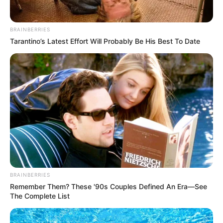
BRAINBERRIES
Tarantino’s Latest Effort Will Probably Be His Best To Date
BRAINBERRIES
Remember Them? These '90s Couples Defined An Era—See
The Complete List