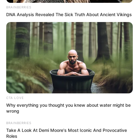
BRAINBERRIES
DNA Analysis Revealed The Sick Truth About Ancient Vikings
ГАРЯЧI
ПОДІЇ
Резонансну справу контрабандних
CTA LOVE
гаджетів перенесли на 29 січня
Why everything you thought you knew about water might be
wrong
04.01.2021
BRAINBERRIES
Після 4-х годин зачитування найменувань
Take A Look At Demi Moore's Most Iconic And Provocative
затриманої електроніки та автозапчастин на
Roles