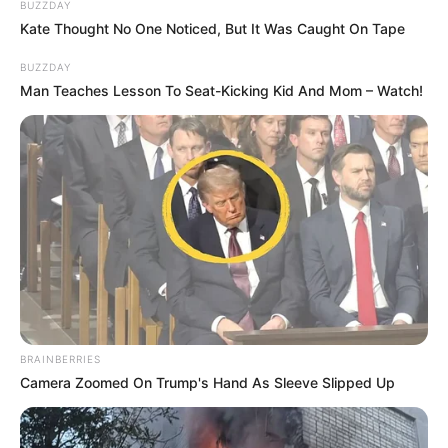
BUZZDAY
Kate Thought No One Noticed, But It Was Caught On Tape
BUZZDAY
Man Teaches Lesson To Seat-Kicking Kid And Mom – Watch!
BRAINBERRIES
Camera Zoomed On Trump's Hand As Sleeve Slipped Up