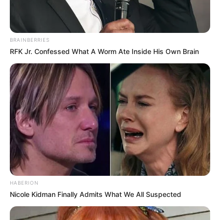
Катування, кайданки та незаконне утримання
людей: працівника Ужгородського ТЦК
BRAINBERRIES
судитимуть, дії ще двох його колег розслідує ДБР
RFK Jr. Confessed What A Worm Ate Inside His Own Brain
(відео)
Категорії
Без рубрики
Гарячi
Культура
HABERION
Nicole Kidman Finally Admits What We All Suspected
Нам пишуть