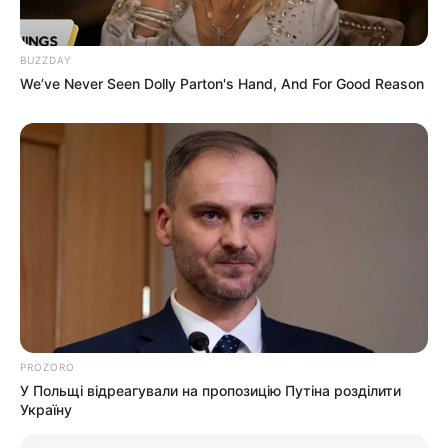
Ви пропустили
BUZZDAY
We’ve Never Seen Dolly Parton's Hand, And For Good Reason
ПАРТНЕРСЬКІ МАТЕРІАЛИ
ПОДІЇ
Попит на нерухомість в
Ужгороді зростає –
аналітика девелопера
07.08.2026
підтверджує
загальнонаціональний
інтерес
ГАРЯЧI
ПОДІЇ
PROZORO
У селі на Закарпатті жінки
У Польщі відреагували на пропозицію Путіна розділити
взялися засипати джерело,
Україну
з якого люди набирали