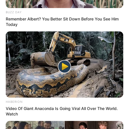
BUZZ DAY
Remember Albert? You Better Sit Down Before You See Him
Today
ПОДІЇ
В Ужгороді на Підградській
будують черговий торгово-
HABERION
розважальний центр
Video Of Giant Anaconda Is Going Viral All Over The World.
Watch
12.01.2021
Біля Перечинського автовокзалу на вулиці