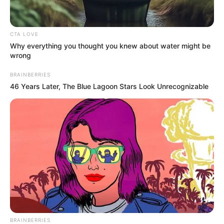
Пагінація
1
2
3
CTA LOVE
записів
Why everything you thought you knew about water might be
wrong
BRAINBERRIES
46 Years Later, The Blue Lagoon Stars Look Unrecognizable
BRAINBERRIES