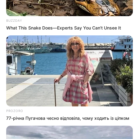
BUZZDAY
What This Snake Does—Experts Say You Can't Unsee It
PROZORO
77-річна Пугачова чесно відповіла, чому ходить із ціпком