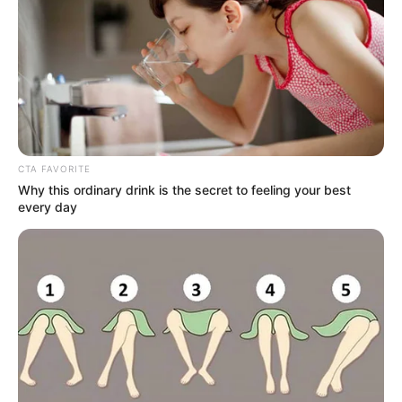
CTA FAVORITE
Why this ordinary drink is the secret to feeling your best
every day
ПОДІЇ
СХЕМИ
Дружина екс-митник і сестра-
дипломат: стали відомі нові
подробиці у справі елітної
контрабанди на 100 мільйонів