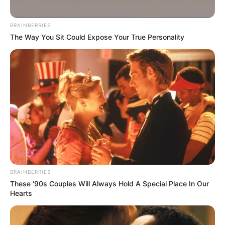
06.01.2021
Адвокатом компанії ТзОВ “Амаркорд компані“, якій
BRAINBERRIES
The Way You Sit Could Expose Your True Personality
належить партія елітних гаджетів та автозапчастин,
затриманих минулого року на КПП Ужгород, є
дружина директора цієї ж фірми та колишній
працівник кількох митниць Олена…
BRAINBERRIES
These '90s Couples Will Always Hold A Special Place In Our
Hearts