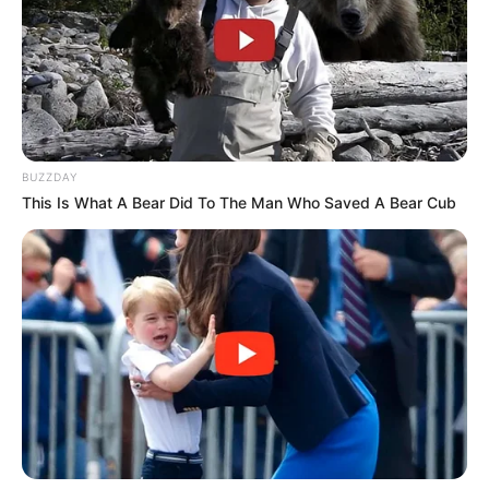
BUZZDAY
This Is What A Bear Did To The Man Who Saved A Bear Cub