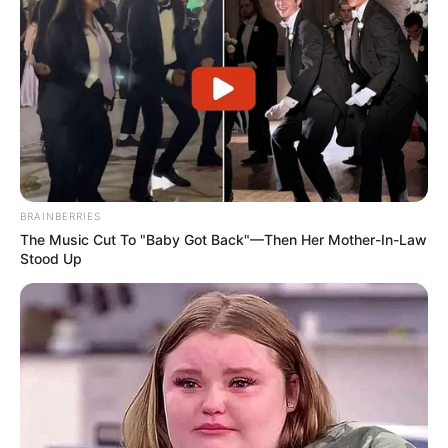
Підградській в Ужгороді постане черговий торгово-
розважальний центр. Про це groza-news
повідомили у прес-службі Ужгородської міської
ради у відповідь на публікацію про захоплення
будівельниками тротуару та…
BRAINBERRIES
The Music Cut To "Baby Got Back"—Then Her Mother-In-Law
Stood Up