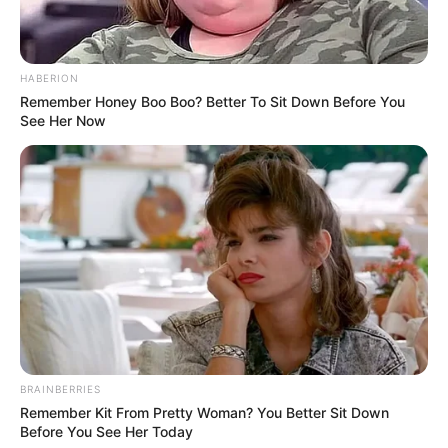
HABERION
Remember Honey Boo Boo? Better To Sit Down Before You
ПОДІЇ
See Her Now
В Ужгороді “комунальне” сміття
висипали просто обабіч дороги
12.01.2021
В Ужгороді на вулиці Капушанській комунальники
після прибирання прилеглих до дороги територій,
висипали сміття просто обабіч дороги на межі
обласного центру і села Сторожниця. Про це
повідомляють очевидці. Відповідне фото…
BRAINBERRIES
Remember Kit From Pretty Woman? You Better Sit Down
Before You See Her Today