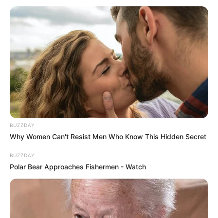
19.01.2021
Про це щойно під час сесії Закарпатської облради
заявив Голуб Олександр, заступник голови
Закарпатгазу. Він також додав, що не знає, чи ціну,
згідно розпорядження Президента знизять з 2,22
грн. до…
BUZZDAY
Why Women Can't Resist Men Who Know This Hidden Secret
BUZZDAY
Polar Bear Approaches Fishermen - Watch