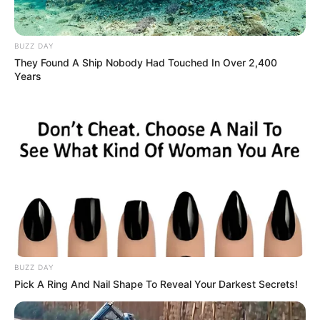
BUZZ DAY
They Found A Ship Nobody Had Touched In Over 2,400
Years
Погода
Ужгород
влажность:
давление:
BUZZ DAY
ветер:
Pick A Ring And Nail Shape To Reveal Your Darkest Secrets!
Погода на 10 дней от
sinoptik.ua