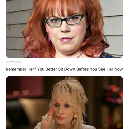
Партнерські матеріали
Події
Політика
Спорт
BUZZ DAY
Схеми
Remember Her? You Better Sit Down Before You See Her Now
[wp-rss-aggregator id="2"]