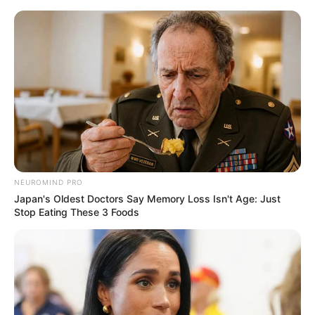
Перейти
до
вмісту
Groza-news.info
Громада Закарпаття
NEUROMIND PRO
Japan's Oldest Doctors Say Memory Loss Isn't Age: Just
Stop Eating These 3 Foods
Місяць:
Січень 2021