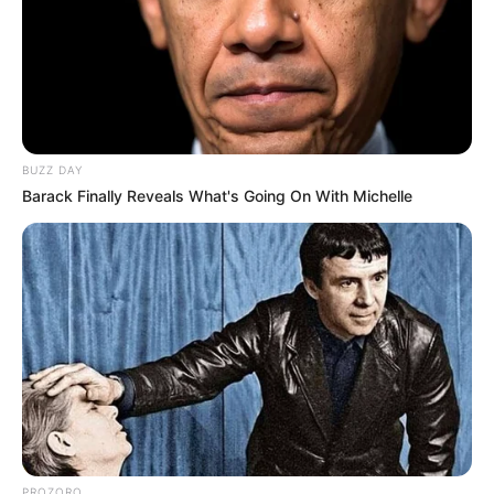
06.08.2026
(фото)
BUZZ DAY
Barack Finally Reveals What's Going On With Michelle
info@groza-news.info
КАТЕГОРІЇ
Без рубрики
Гарячi
PROZORO