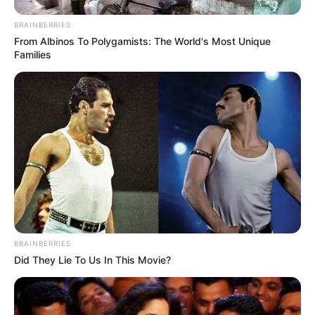
BRAINBERRIES
From Albinos To Polygamists: The World's Most Unique
Families
ПОДІЇ
ПОЛІТИКА
СХЕМИ
Закарпатський рух «SAVE ФОП»
повністю перейшов під контроль
ОПЗЖ
09.01.2021
На Закарпатті ініціатива «SAVE ФОП» повністю
BRAINBERRIES
керується і очолюється представниками обласної
Did They Lie To Us In This Movie?
організації політичної партії ОПЗЖ. Лідер руху
Роберт Іванчо за сумісництвом є членом