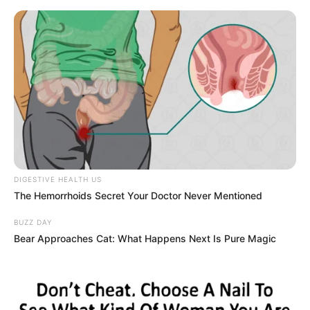
Перейти
до
вмісту
Groza-news.info
Громада Закарпаття
DIGESTIVE HEALTH US
The Hemorrhoids Secret Your Doctor Never Mentioned
BUZZ DAY
Bear Approaches Cat: What Happens Next Is Pure Magic
ГАРЯЧI
ПОДІЇ
В Ужгороді розпочався
розгляд справи про