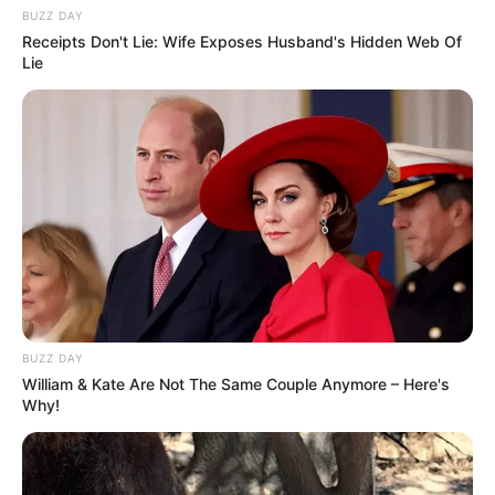
BUZZ DAY
Receipts Don't Lie: Wife Exposes Husband's Hidden Web Of
Lie
BUZZ DAY
William & Kate Are Not The Same Couple Anymore – Here's
Why!