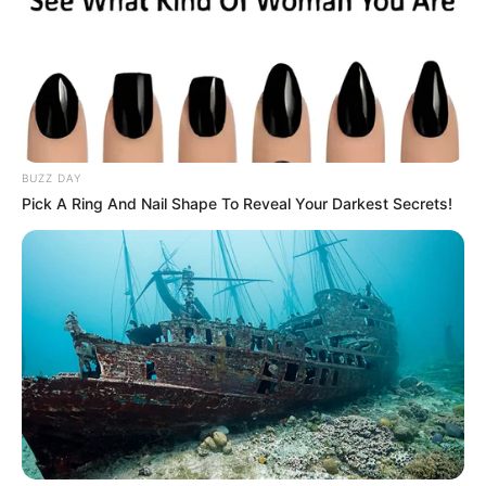
контрабандні гаджети на 100
мільйонів
СІЧ 4, 2021
BUZZ DAY
Pick A Ring And Nail Shape To Reveal Your Darkest Secrets!