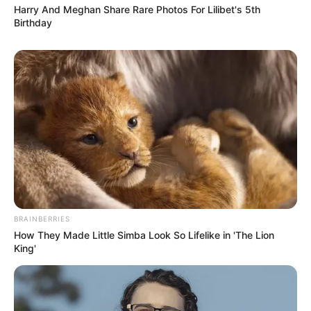
Гарячi
Harry And Meghan Share Rare Photos For Lilibet's 5th
Birthday
Культура
Нам пишуть
Партнерські матеріали
Події
Політика
BRAINBERRIES
Спорт
How They Made Little Simba Look So Lifelike in 'The Lion
King'
Схеми