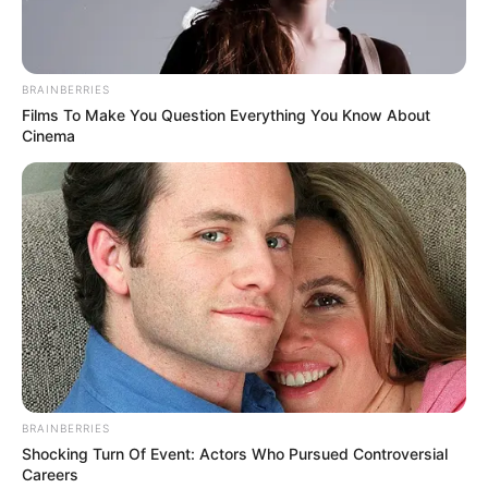
КАТЕГОРІЇ
BRAINBERRIES
Без рубрики
Films To Make You Question Everything You Know About
Cinema
Гарячi
Культура
Нам пишуть
Партнерські матеріали
Події
Політика
BRAINBERRIES
Shocking Turn Of Event: Actors Who Pursued Controversial
Спорт
Careers