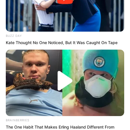
BUZZ DAY
Kate Thought No One Noticed, But It Was Caught On Tape
BRAINBERRIES
The One Habit That Makes Erling Haaland Different From