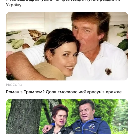
Погода
Україну
Ужгород
влажность:
давление:
ветер:
Погода на 10 дней от
sinoptik.ua
Новини
PROZORO
Роман з Трампом? Доля «московської красуні» вражає
У Ясінянській громаді відкрили черговий простір
психологічної підтримки (фото)
Катування, кайданки та незаконне утримання
людей: працівника Ужгородського ТЦК
судитимуть, дії ще двох його колег розслідує ДБР