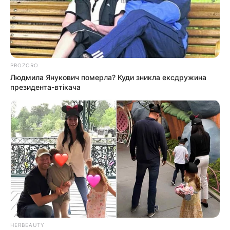
(відео)
«Батько був би живий»: на Закарпатті
злочинець, чекаючи 7 років на вирок, побив до
смерті пенсіонера
PROZORO
Людмила Янукович померла? Куди зникла ексдружина
Працівника ТЦК, за інформацію про якого
президента-втікача
обіцяли $10 тисяч, помітили в Ужгороді
Діти Ясінянської громади побували на
відпочинку в Польщі та Італії (фото, відео)
Категорії
Без рубрики
HERBEAUTY