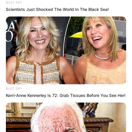
BUZZ DAY
Scientists Just Shocked The World In The Black Sea!
BUZZ DAY
Kerri-Anne Kennerley Is 72: Grab Tissues Before You See Her!
Щойно у Закарпатського Апеляційному суді
розпочалося слухання у справі вилучених влітку