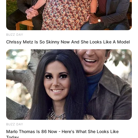
BUZZ DAY
Chrissy Metz Is So Skinny Now And She Looks Like A Model
Пов’язаний запис
BUZZ DAY
Marlo Thomas Is 86 Now - Here's What She Looks Like
Today