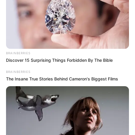
ГАРЯЧI
НАМ ПИШУТЬ
ПОДІЇ
Працівника ТЦК, за
інформацію про якого
обіцяли $10 тисяч,
03.08.2026
помітили в Ужгороді
BRAINBERRIES
Discover 15 Surprising Things Forbidden By The Bible
BRAINBERRIES
The Insane True Stories Behind Cameron's Biggest Films
info@groza-news.info