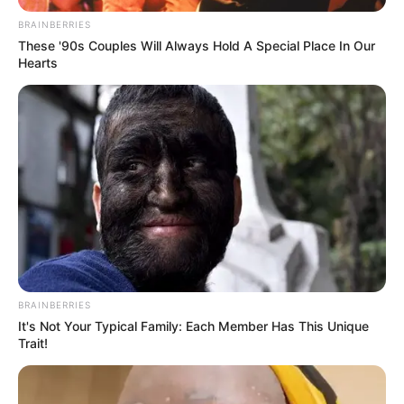
BRAINBERRIES
These '90s Couples Will Always Hold A Special Place In Our
Hearts
BRAINBERRIES
В Ужгорродському прес-клубі озвучили потреби
It's Not Your Typical Family: Each Member Has This Unique
Trait!
військових, та ініціативи волонтерів, які вони
розгортають для збору необхідних речей та
коштів. Про те, чи складно в нинішніх умовах