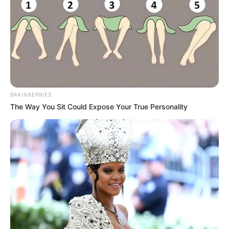
Дуже зручно для транспортування і для вживання.
Такий чай знижує перші симптоми застуди, ми
бачили шалений попит навесні на ці препарати».
Волонтери Руху вирішили використати відомий у
світі метод фандрейзингу на платформі «Велика
ідея». Написали власний проект і розмістили на
BRAINBERRIES
платформі, яка дозволяє залучати широку аудиторію.
The Way You Sit Could Expose Your True Personality
Кожний, хто донатить кошти, може також обрати собі
подарунок від організаторів: патріотичну наліпку,
футболку. А суперприз для тих, хто пожертвує значну
суму(від 10 тис.грн) – індивідуальний напис на
боєкомплекті від закарпатських військових. Це
можливість залишити частинку себе у великій
перемозі. Двоє людей вже обрали такий подарунок.
Триватиме збір до грудня, у разі, якщо назбирається
менша від 50% очікуваної суми, кошти будуть