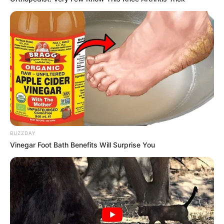
Культура
Нам пишуть
Партнерські матеріали
Події
Політика
BUZZDAY
Спорт
Vinegar Foot Bath Benefits Will Surprise You
Схеми
Manage Consent
НАПИШIТЬ НАМ
To provide the best experiences, we use technologies like cookies to store
and/or access device information. Consenting to these technologies will