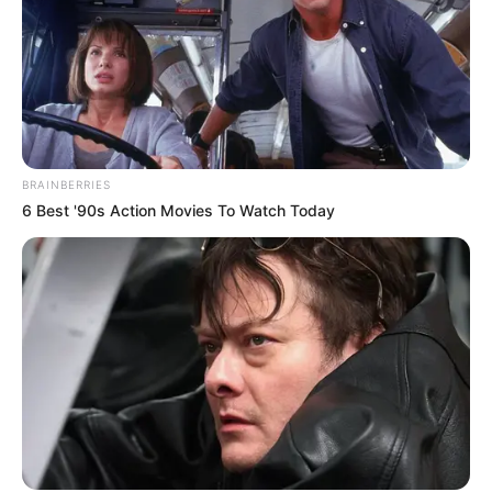
Діти Ясінянської громади побували на
відпочинку в Польщі та Італії (фото, відео)
У високогірному селі Закарпаття проклали
асфальт (фото)
BRAINBERRIES
Категорії
6 Best '90s Action Movies To Watch Today
Без рубрики
Гарячi
Культура
Нам пишуть