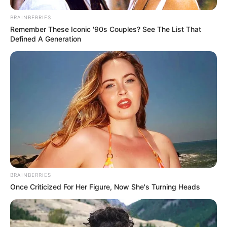
судитимуть, дії ще двох його
колег розслідує ДБР (відео)
BRAINBERRIES
Remember These Iconic '90s Couples? See The List That
Defined A Generation
ГАРЯЧI
ПОДІЇ
«Батько був би живий»: на
Закарпатті злочинець, чекаючи
7 років на вирок, побив до
СЕР 4, 2026
смерті пенсіонера
ГАРЯЧI
НАМ ПИШУТЬ
ПОДІЇ
BRAINBERRIES
Працівника ТЦК, за інформацію
Once Criticized For Her Figure, Now She's Turning Heads
про якого обіцяли $10 тисяч,
помітили в Ужгороді
СЕР 3, 2026