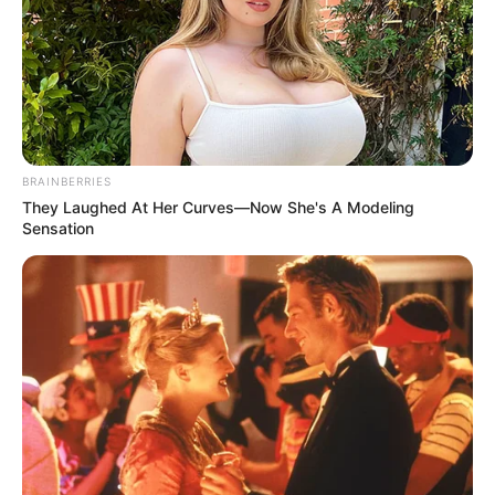
для військових напередодні
зими
ЖОВ 16, 2022
BRAINBERRIES
They Laughed At Her Curves—Now She's A Modeling
Sensation