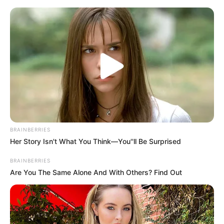
Перейти
до
вмісту
Groza-news.info
Громада Закарпаття
BRAINBERRIES
Her Story Isn't What You Think—You''ll Be Surprised
BRAINBERRIES
Are You The Same Alone And With Others? Find Out
ПОДІЇ
Закарпатські волонтери
озвучили першочергові потреби