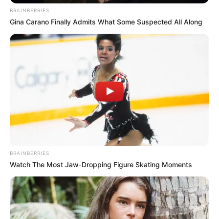
BRAINBERRIES
Gina Carano Finally Admits What Some Suspected All Along
BRAINBERRIES
Watch The Most Jaw‑Dropping Figure Skating Moments