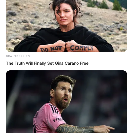
Залишити відповідь
Щоб відправити коментар вам необхідно
авторизуватись
.
BRAINBERRIES
The Truth Will Finally Set Gina Carano Free
Погода
Ужгород
влажность:
давление:
ветер: