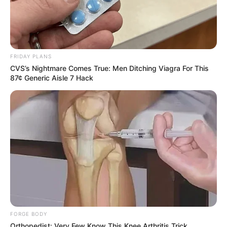
02.08.2026
FRIDAY PLANS
CVS’s Nightmare Comes True: Men Ditching Viagra For This
87¢ Generic Aisle 7 Hack
info@groza-news.info
КАТЕГОРІЇ
Без рубрики
FORGE BODY
Гарячi
Orthopedist: Very Few Know This Knee Arthritis Trick