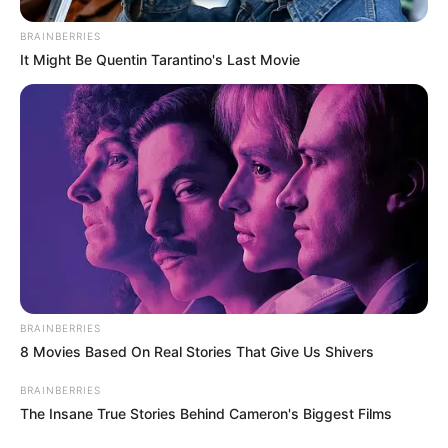
Ви пропустили
BRAINBERRIES
It Might Be Quentin Tarantino's Last Movie
ГАРЯЧI
ПОДІЇ
СХЕМИ
Катування, кайданки та
незаконне утримання людей:
працівника Ужгородського ТЦК
06.08.2026
судитимуть, дії ще двох його
колег розслідує ДБР (відео)
BRAINBERRIES
8 Movies Based On Real Stories That Give Us Shivers
ГАРЯЧI
ПОДІЇ
«Батько був би живий»: на
BRAINBERRIES
Закарпатті злочинець, чекаючи
The Insane True Stories Behind Cameron's Biggest Films
7 років на вирок, побив до
04.08.2026