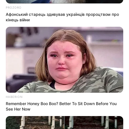
ПАРТНЕРСЬКІ МАТЕРІАЛИ
ПОДІЇ
PROZORO
Попит на нерухомість в
Афонський старець здивував українців пророцтвом про
Ужгороді зростає – аналітика
кінець війни
девелопера підтверджує
07.08.2026
загальнонаціональний інтерес
ГАРЯЧI
ПОДІЇ
У селі на Закарпатті жінки
взялися засипати джерело, з
якого люди набирали питну
07.08.2026
воду: що сталося? (фото,
HABERION
Remember Honey Boo Boo? Better To Sit Down Before You
відео)
See Her Now