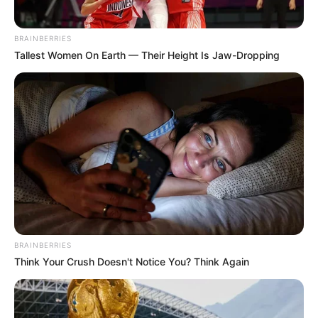
BRAINBERRIES
Tallest Women On Earth — Their Height Is Jaw-Dropping
Пов’язаний запис
BRAINBERRIES
Think Your Crush Doesn't Notice You? Think Again
ГАРЯЧI
ПОДІЇ
Скандал у Берегівському ТЦК: