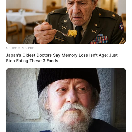
Ви пропустили
NEUROMIND PRO
Japan's Oldest Doctors Say Memory Loss Isn't Age: Just
Stop Eating These 3 Foods
ГАРЯЧI
ПОДІЇ
Скандал у Берегівському ТЦК:
сотням чоловіків незаконно
скасовували відстрочки та не
09.08.2026
випускали з приміщення
(фото)