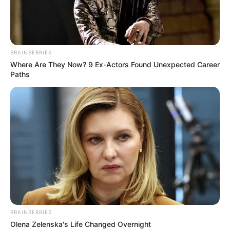
справ Ігор Клименко
ТРА 6, 2023
BRAINBERRIES
Where Are They Now? 9 Ex-Actors Found Unexpected Career
Paths
BRAINBERRIES
Olena Zelenska's Life Changed Overnight