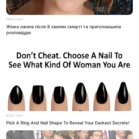
Без рубрики
PROZORO
Жінка ожила після 8 хвилин смерті та приголомшила
Гарячi
розповіддю
Культура
Нам пишуть
Партнерські матеріали
Події
Політика
BUZZ DAY
Спорт
Pick A Ring And Nail Shape To Reveal Your Darkest Secrets!
Схеми