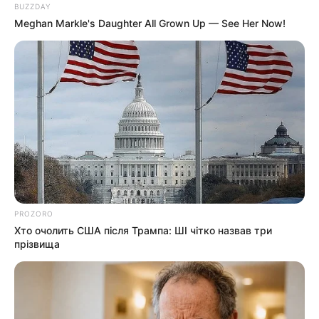
Культура
BUZZDAY
Meghan Markle's Daughter All Grown Up — See Her Now!
Нам пишуть
Партнерські матеріали
Події
Політика
Спорт
PROZORO
Хто очолить США після Трампа: ШІ чітко назвав три
Схеми
прізвища
[wp-rss-aggregator id="2"]