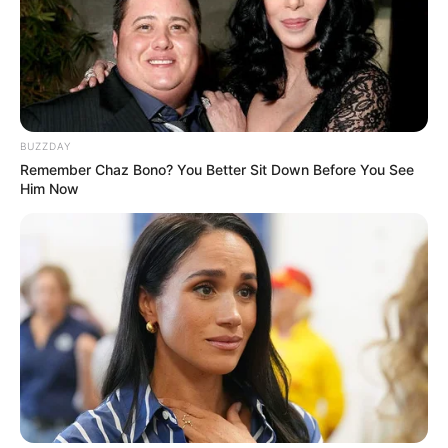
сталося? (фото, відео)
До $20 тисяч за «списання»: на Закарпатті
розслідують схему з військовозобов’язаними —
підозри отримали екскерівники Мукачівського
ТЦК
BUZZDAY
Remember Chaz Bono? You Better Sit Down Before You See
Him Now
У Ясінянській громаді відкрили черговий простір
психологічної підтримки (фото)
Категорії
Без рубрики
Гарячi