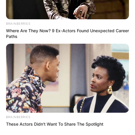
влажность:
давление:
BRAINBERRIES
Where Are They Now? 9 Ex-Actors Found Unexpected Career
ветер:
Paths
Погода на 10 дней от
sinoptik.ua
Новини
У Ясінянській громаді відкрили черговий простір
психологічної підтримки (фото)
Катування, кайданки та незаконне утримання
людей: працівника Ужгородського ТЦК
BRAINBERRIES
судитимуть, дії ще двох його колег розслідує ДБР
These Actors Didn't Want To Share The Spotlight
(відео)