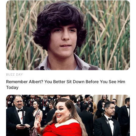
Ви пропустили
BUZZ DAY
ГАРЯЧI
ПОДІЇ
Remember Albert? You Better Sit Down Before You See Him
У Ясінянській громаді відкрили
Today
черговий простір
психологічної підтримки (фото)
06.08.2026