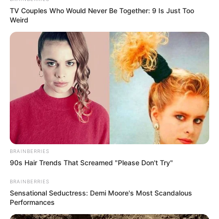
TV Couples Who Would Never Be Together: 9 Is Just Too
ГАРЯЧI
ПОДІЇ
Weird
У Ясінянській громаді відкрили
черговий простір психологічної
підтримки (фото)
СЕР 6, 2026
ГАРЯЧI
ПОДІЇ
СХЕМИ
Катування, кайданки та
незаконне утримання людей:
BRAINBERRIES
працівника Ужгородського ТЦК
СЕР 6, 2026
90s Hair Trends That Screamed "Please Don't Try"
судитимуть, дії ще двох його
колег розслідує ДБР (відео)
BRAINBERRIES
Sensational Seductress: Demi Moore's Most Scandalous
Performances