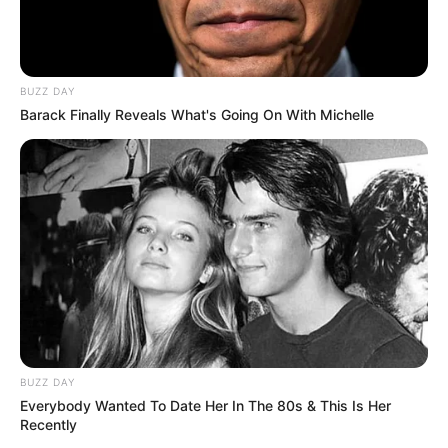
Культура
Нам пишуть
BUZZ DAY
Barack Finally Reveals What's Going On With Michelle
Партнерські матеріали
Події
Політика
Спорт
Схеми
BUZZ DAY
Everybody Wanted To Date Her In The 80s & This Is Her
[wp-rss-aggregator id="2"]
Recently