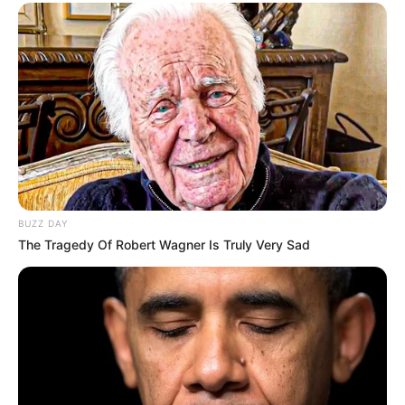
«Батько був би живий»: на Закарпатті
злочинець, чекаючи 7 років на вирок, побив до
смерті пенсіонера
Працівника ТЦК, за інформацію про якого
обіцяли $10 тисяч, помітили в Ужгороді
Діти Ясінянської громади побували на
відпочинку в Польщі та Італії (фото, відео)
BUZZ DAY
The Tragedy Of Robert Wagner Is Truly Very Sad
Категорії
Без рубрики
Гарячi