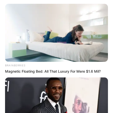
Перейти
до
вмісту
Groza-news.info
Громада Закарпаття
BRAINBERRIES
Magnetic Floating Bed: All That Luxury For Mere $1.6 Mil?
ГАРЯЧI
ПОДІЇ
У проблемному дворі в самому
центрі Ужгорода почали ремонт