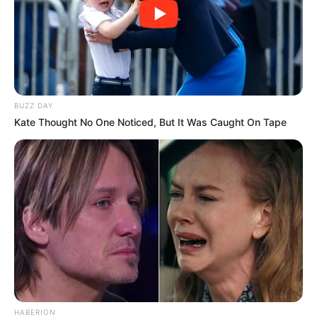
КАТЕГОРІЇ
Без рубрики
Гарячi
Культура
BUZZ DAY
Kate Thought No One Noticed, But It Was Caught On Tape
Нам пишуть
Партнерські матеріали
Події
Політика
Спорт
HABERION
Схеми