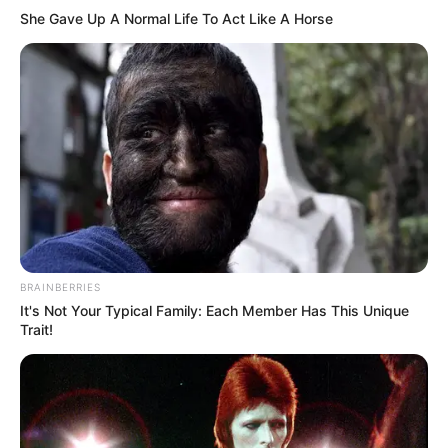
She Gave Up A Normal Life To Act Like A Horse
Двір у самому серці Ужгорода на Корзо, 16 міг би
стати прикрасою міста. Але насправді він
знаходиться у критичному стані.
BRAINBERRIES
Ще в жовтні минулого року тут обвалилися сходи і до
It's Not Your Typical Family: Each Member Has This Unique
цього часу мешканці будинку піддають ризику власне
Trait!
здоров’я, піднімаючись на другий поверх.
Нещодавно на цю проблему звернули увагу в
соцмережах. А вже цієї середи почалися роботи з
ремонту сходів. При цьому зазначається, що