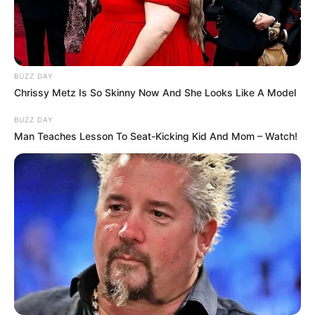
ГАРЯЧI
ПОДІЇ
СХЕМИ
Катування, кайданки та
незаконне утримання людей:
працівника Ужгородського ТЦК
BUZZ DAY
06.08.2026
судитимуть, дії ще двох його
Chrissy Metz Is So Skinny Now And She Looks Like A Model
колег розслідує ДБР (відео)
BUZZ DAY
Man Teaches Lesson To Seat-Kicking Kid And Mom – Watch!
ГАРЯЧI
ПОДІЇ
«Батько був би живий»: на
Закарпатті злочинець, чекаючи
7 років на вирок, побив до
04.08.2026
смерті пенсіонера