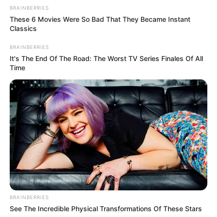
BRAINBERRIES
These 6 Movies Were So Bad That They Became Instant
Classics
BRAINBERRIES
It's The End Of The Road: The Worst TV Series Finales Of All
Time
Пов’язаний запис
ГАРЯЧI
ПОДІЇ
Скандал у Берегівському ТЦК:
сотням чоловіків незаконно
скасовували відстрочки та не
СЕР 9, 2026
випускали з приміщення (фото)
BRAINBERRIES
See The Incredible Physical Transformations Of These Stars