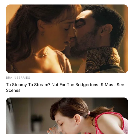
Перейти
до
вмісту
Groza-news.info
Громада Закарпаття
BRAINBERRIES
To Steamy To Stream? Not For The Bridgertons! 9 Must-See
Scenes
ГАРЯЧI
ПОДІЇ
Юна Марина і Компанія й
молодий Степан Гіга: у мережі