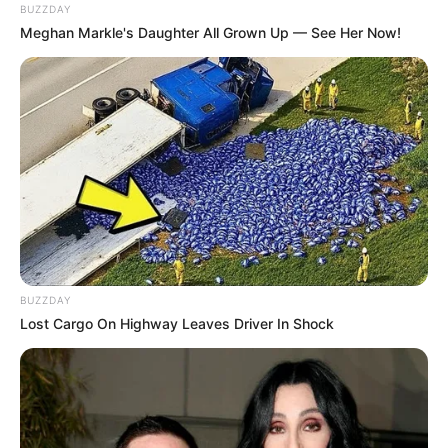
BUZZDAY
Meghan Markle's Daughter All Grown Up — See Her Now!
Події
Політика
Спорт
Схеми
[wp-rss-aggregator id="2"]
BUZZDAY
Lost Cargo On Highway Leaves Driver In Shock
Ви пропустили