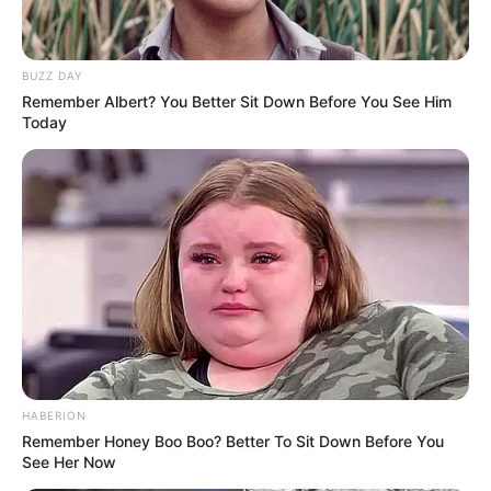
BUZZ DAY
Remember Albert? You Better Sit Down Before You See Him
Today
ГАРЯЧI
ПОДІЇ
У селі на Закарпатті жінки
взялися засипати джерело, з
якого люди набирали питну
07.08.2026
воду: що сталося? (фото,
відео)
ГАРЯЧI
ПОДІЇ
До $20 тисяч за «списання»: на
HABERION
Закарпатті розслідують схему з
Remember Honey Boo Boo? Better To Sit Down Before You
військовозобов’язаними —
See Her Now
07.08.2026
підозри отримали екскерівники