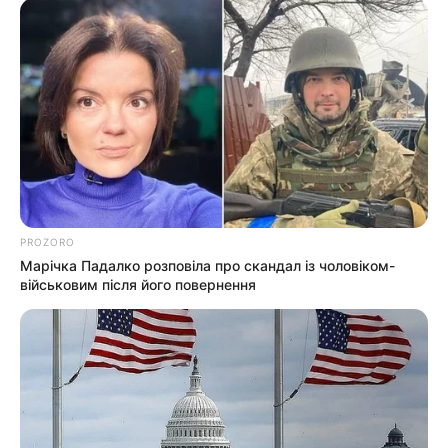
Мукачівського ТЦК
info@groza-news.info
PROZORO
Марічка Падалко розповіла про скандал із чоловіком-
військовим після його повернення
КАТЕГОРІЇ
Без рубрики
Гарячi