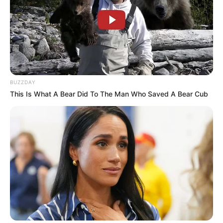
ТЦК
У Ясінянській громаді відкрили черговий простір
психологічної підтримки (фото)
Категорії
BUZZDAY
This Is What A Bear Did To The Man Who Saved A Bear Cub
Без рубрики
Гарячi
Культура
Нам пишуть
Партнерські матеріали