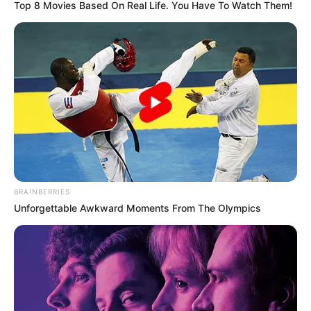
Top 8 Movies Based On Real Life. You Have To Watch Them!
BRAINBERRIES
Unforgettable Awkward Moments From The Olympics
1997 рік. Село Приборжавське на Іршавщині.