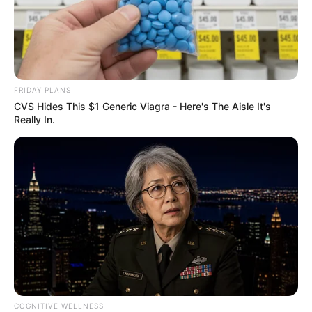
Залишити відповідь
Щоб відправити коментар вам необхідно
авторизуватись
.
FRIDAY PLANS
CVS Hides This $1 Generic Viagra - Here's The Aisle It's
Really In.
Погода
Ужгород
влажность:
давление:
ветер:
Погода на 10 дней от
sinoptik.ua
COGNITIVE WELLNESS