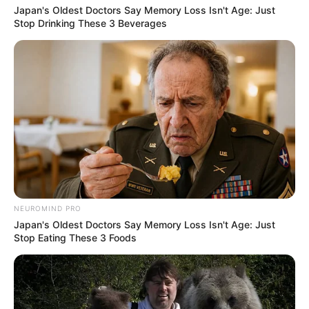
Japan's Oldest Doctors Say Memory Loss Isn't Age: Just
Новини
Stop Drinking These 3 Beverages
Скандал у Берегівському ТЦК: сотням чоловіків
незаконно скасовували відстрочки та не
випускали з приміщення (фото)
Попит на нерухомість в Ужгороді зростає –
аналітика девелопера підтверджує
загальнонаціональний інтерес
У селі на Закарпатті жінки взялися засипати
NEUROMIND PRO
джерело, з якого люди набирали питну воду: що
Japan's Oldest Doctors Say Memory Loss Isn't Age: Just
сталося? (фото, відео)
Stop Eating These 3 Foods
До $20 тисяч за «списання»: на Закарпатті
розслідують схему з військовозобов’язаними —
підозри отримали екскерівники Мукачівського