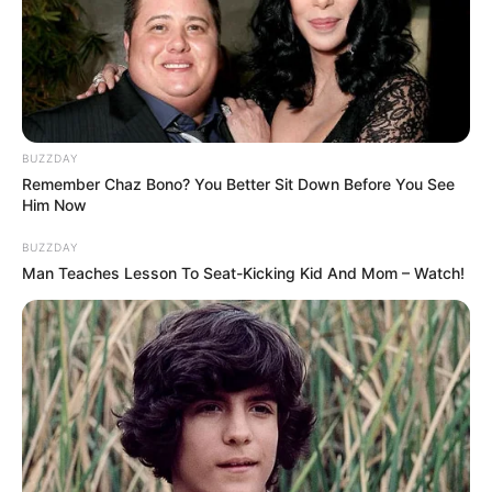
ГАРЯЧI
ПОДІЇ
Скандал у Берегівському ТЦК:
BUZZDAY
сотням чоловіків незаконно
Remember Chaz Bono? You Better Sit Down Before You See
скасовували відстрочки та не
Him Now
09.08.2026
випускали з приміщення
(фото)
BUZZDAY
Man Teaches Lesson To Seat-Kicking Kid And Mom – Watch!
ПАРТНЕРСЬКІ МАТЕРІАЛИ
ПОДІЇ
Попит на нерухомість в
Ужгороді зростає – аналітика
девелопера підтверджує
07.08.2026
загальнонаціональний інтерес