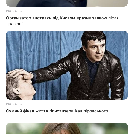
PROZORO
Організатор виставки під Києвом вразив заявою після
трагедії
info@groza-news.info
КАТЕГОРІЇ
Без рубрики
Гарячi
PROZORO
Сумний фінал життя гіпнотизера Кашпіровського
Культура
Нам пишуть