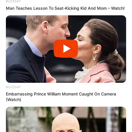
BUZZDAY
Залишити відповідь
Man Teaches Lesson To Seat-Kicking Kid And Mom – Watch!
Щоб відправити коментар вам необхідно
авторизуватись
.
Погода
Ужгород
влажность:
BUZZDAY
давление:
Embarrassing Prince William Moment Caught On Camera
(Watch)
ветер:
Погода на 10 дней от
sinoptik.ua