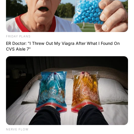
ТЦК: (відео)
ТРА 9, 2026
FRIDAY PLANS
ER Doctor: "I Threw Out My Viagra After What I Found On
CVS Aisle 7"
NERVE FLOW