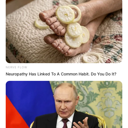
Пов’язаний запис
NERVE FLOW
Neuropathy Has Linked To A Common Habit. Do You Do It?
ГАРЯЧI
ПОДІЇ
У Ясінянській громаді відкрили
черговий простір психологічної
підтримки (фото)
СЕР 6, 2026