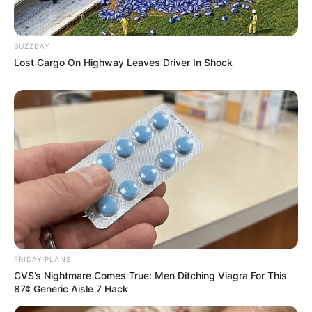
BUZZDAY
Lost Cargo On Highway Leaves Driver In Shock
FRIDAY PLANS
CVS’s Nightmare Comes True: Men Ditching Viagra For This
87¢ Generic Aisle 7 Hack