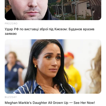
PROZORO
Удар РФ по виставці зброї під Києвом: Буданов вразив
заявою
BUZZDAY
За інформацією з кількох джерел, конфлікт виник
Meghan Markle's Daughter All Grown Up — See Her Now!
після мобілізації місцевого представника ромської