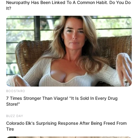
Neuropathy Has Been Linked To A Common Habit. Do You Do
It?
BOOSTARO
7 Times Stronger Than Viagra! "It Is Sold In Every Drug
Store!"
BUZZ DAY
Colorado Elk's Surprising Response After Being Freed From
У селищі Міжгір’я Хустського району Закарпаття
Tire
кілька годин тому стався гучний конфлікт біля