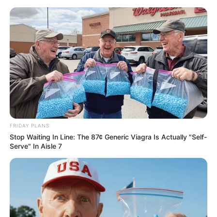
Перейти
до
вмісту
Groza-news.info
Громада Закарпаття
FRIDAY PLANS
Stop Waiting In Line: The 87¢ Generic Viagra Is Actually "Self-
Serve" In Aisle 7
ГАРЯЧI
ПОДІЇ
На Закарпатті лунали постріли:
роми спробували увірватися до