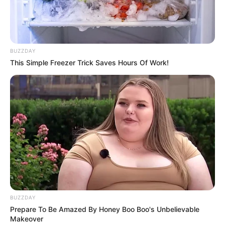
На кадрах із камер спостереження та відео
очевидців видно натовп людей біля входу до ТЦК,
BUZZDAY
хаотичний рух, крики та чути серію пострілів.
This Simple Freezer Trick Saves Hours Of Work!
Частина людей намагається потрапити всередину
приміщення, а біля будівлі перебувають працівники
поліції та військові.
BUZZDAY
Prepare To Be Amazed By Honey Boo Boo's Unbelievable
Makeover