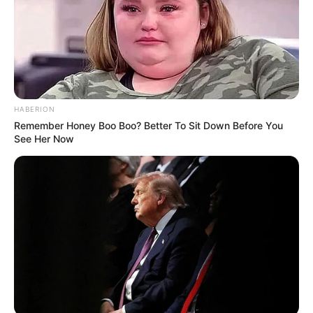
Політика
Спорт
Схеми
HABERION
Remember Honey Boo Boo? Better To Sit Down Before You
See Her Now
[wp-rss-aggregator id="2"]
Ви пропустили