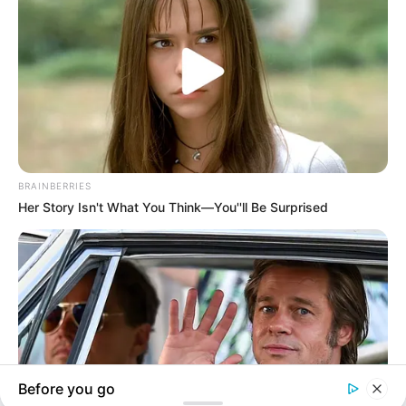
Партнерські матеріали
Події
Політика
Спорт
BRAINBERRIES
Her Story Isn't What You Think—You''ll Be Surprised
Схеми
Manage Consent
НАПИШIТЬ НАМ
To provide the best experiences, we use technologies like cookies to store
and/or access device information. Consenting to these technologies will
allow us to process data such as browsing behavior or unique IDs on this
[everest_form id="165"]
site. Not consenting or withdrawing consent, may adversely affect certain
features and functions.
Before you go