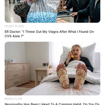
FRIDAY PLANS
ER Doctor: "I Threw Out My Viagra After What I Found On
CVS Aisle 7"
NERVE FLOW
Neuropathy Has Been Linked To A Common Habit. Do You Do