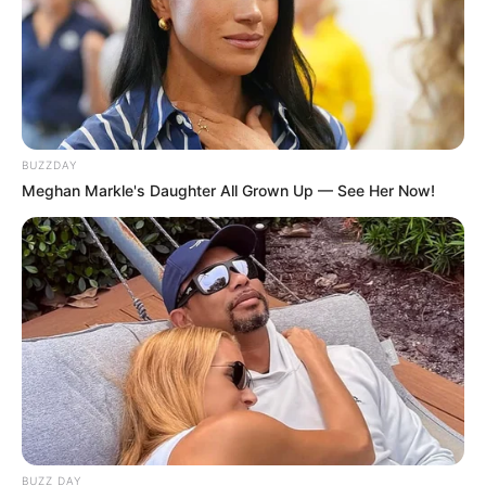
BUZZDAY
Meghan Markle's Daughter All Grown Up — See Her Now!
BUZZ DAY