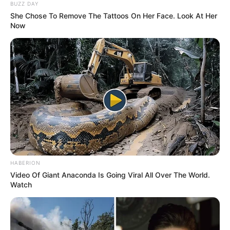
BUZZ DAY
військовозобов’язаними —
She Chose To Remove The Tattoos On Her Face. Look At Her
07.08.2026
підозри отримали екскерівники
Now
Мукачівського ТЦК
ГАРЯЧI
ПОДІЇ
У Ясінянській громаді відкрили
черговий простір
психологічної підтримки (фото)
06.08.2026
HABERION
Video Of Giant Anaconda Is Going Viral All Over The World.
Watch