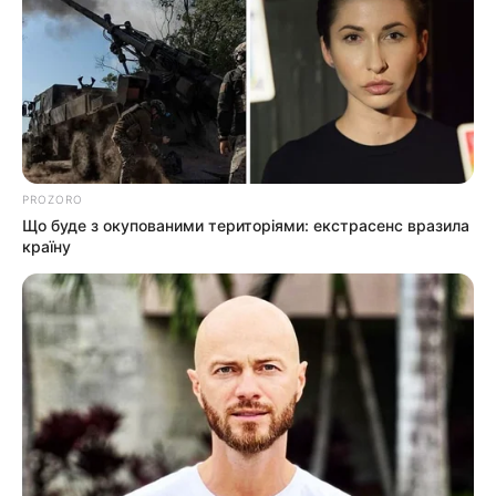
info@groza-news.info
КАТЕГОРІЇ
PROZORO
Без рубрики
Що буде з окупованими територіями: екстрасенс вразила
країну
Гарячi
Культура
Нам пишуть
Партнерські матеріали
Події