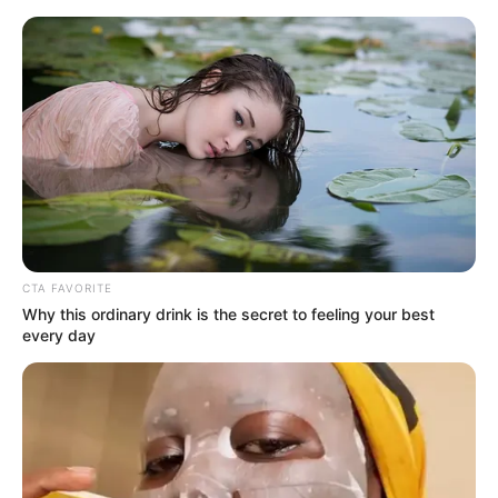
Перейти
до
вмісту
Groza-news.info
Громада Закарпаття
CTA FAVORITE
Why this ordinary drink is the secret to feeling your best
every day
ГАРЯЧI
ПОДІЇ
Сусіди Закарпаття сьогодні
зранку піднімали в небо літаки