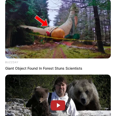
У селі на Закарпатті жінки взялися засипати
джерело, з якого люди набирали питну воду: що
сталося? (фото, відео)
До $20 тисяч за «списання»: на Закарпатті
розслідують схему з військовозобов’язаними —
підозри отримали екскерівники Мукачівського
ТЦК
У Ясінянській громаді відкрили черговий простір
BUZZDAY
психологічної підтримки (фото)
Giant Object Found In Forest Stuns Scientists
Катування, кайданки та незаконне утримання
людей: працівника Ужгородського ТЦК
судитимуть, дії ще двох його колег розслідує ДБР
(відео)
Категорії