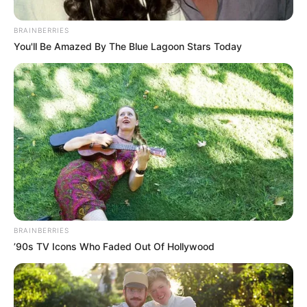
BRAINBERRIES
You'll Be Amazed By The Blue Lagoon Stars Today
F-16 над Румунією. Фото ілюстративне
У відомстві зазначили, що вранці 6 липня виявили,
що російські дрони прямували у бік української
території поблизу румунського кордону.
Міністерство національної оборони підняло по
тривозі сили Служби повітряної поліції.
BRAINBERRIES
’90s TV Icons Who Faded Out Of Hollywood
Крім того, два літаки F-16 ВПС Румунії піднялися в
повітря з 86-ї авіабази Борча для моніторингу
повітряної обстановки.