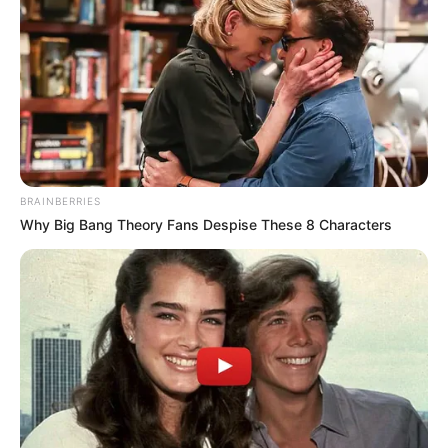
Про це повідомляє офіційний сайт Міністерство
оборони Румунії та його верифікована сторінка у
Facebbok.
BRAINBERRIES
Why Big Bang Theory Fans Despise These 8 Characters