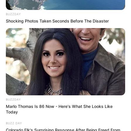
Категорії
BUZZDAY
Shocking Photos Taken Seconds Before The Disaster
Без рубрики
Гарячi
Культура
Нам пишуть
Партнерські матеріали
BUZZDAY
Події
Marlo Thomas Is 86 Now - Here's What She Looks Like
Today
Політика
BUZZ DAY
Colorado Elk's Surprising Response After Being Freed From