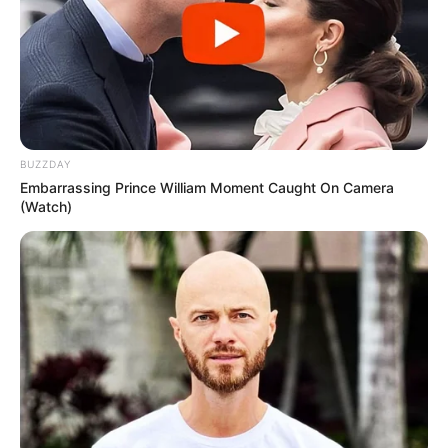
info@groza-news.info
BUZZDAY
КАТЕГОРІЇ
Embarrassing Prince William Moment Caught On Camera
(Watch)
Без рубрики
Гарячi
Культура
Нам пишуть
Партнерські матеріали