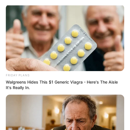
Перейти
до
вмісту
Groza-news.info
Громада Закарпаття
FRIDAY PLANS
Walgreens Hides This $1 Generic Viagra - Here's The Aisle
It's Really In.
ГАРЯЧI
ПОДІЇ
Стало відомо прізвище
затриманого зранку на хабарі