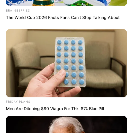
BRAINBERRIES
The World Cup 2026 Facts Fans Can't Stop Talking About
Погода
Ужгород
влажность:
давление:
ветер:
Погода на 10 дней от
sinoptik.ua
FRIDAY PLANS
Новини
Men Are Ditching $80 Viagra For This 87¢ Blue Pill
Скандал у Берегівському ТЦК: сотням чоловіків
незаконно скасовували відстрочки та не