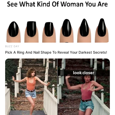
записів
губернатора Закарпаття
чадним газом
закупив для ЗСУ
втридорога
несертифіковані
снайперські гвинтівки
BUZZ DAY
Pick A Ring And Nail Shape To Reveal Your Darkest Secrets!