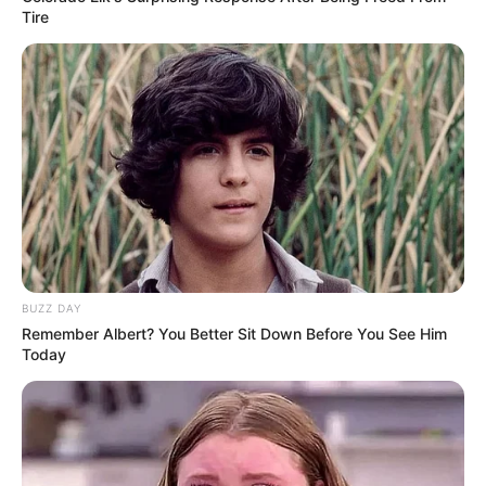
Tire
Спорт
Схеми
[wp-rss-aggregator id="2"]
BUZZ DAY
Ви пропустили
Remember Albert? You Better Sit Down Before You See Him
Today
ГАРЯЧI
ПОДІЇ