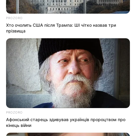
PROZORO
Хто очолить США після Трампа: ШІ чітко назвав три
прізвища
PROZORO
Афонський старець здивував українців пророцтвом про
кінець війни