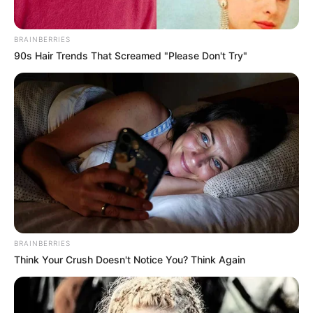
Пов’язаний запис
BRAINBERRIES
90s Hair Trends That Screamed "Please Don't Try"
ГАРЯЧI
ПОДІЇ
Скандал у Берегівському ТЦК:
сотням чоловіків незаконно
скасовували відстрочки та не
СЕР 9, 2026
випускали з приміщення (фото)
BRAINBERRIES
Think Your Crush Doesn't Notice You? Think Again
ПАРТНЕРСЬКІ МАТЕРІАЛИ
ПОДІЇ
Попит на нерухомість в
Ужгороді зростає – аналітика