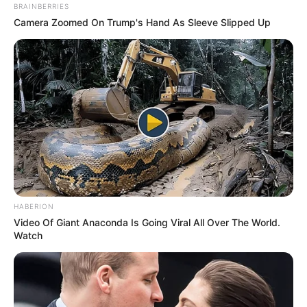
У селі на Закарпатті жінки
BRAINBERRIES
Camera Zoomed On Trump's Hand As Sleeve Slipped Up
взялися засипати джерело, з
якого люди набирали питну
07.08.2026
воду: що сталося? (фото,
відео)
ГАРЯЧI
ПОДІЇ
До $20 тисяч за «списання»: на
Закарпатті розслідують схему з
військовозобов’язаними —
07.08.2026
HABERION
підозри отримали екскерівники
Video Of Giant Anaconda Is Going Viral All Over The World.
Мукачівського ТЦК
Watch