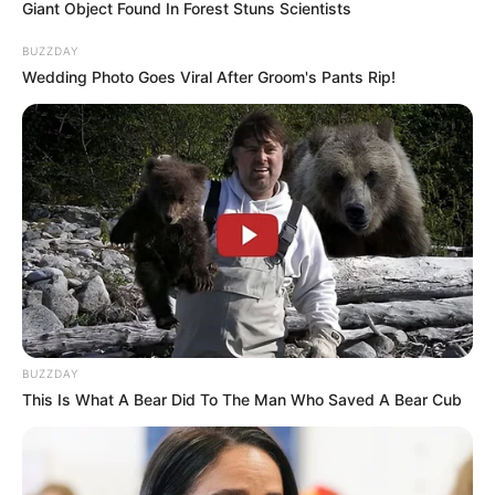
Giant Object Found In Forest Stuns Scientists
BUZZDAY
Wedding Photo Goes Viral After Groom's Pants Rip!
В Ужгороді на хабарі 2000 $ затримали офіцера
101- бригади ТРО, роти логістики, Юрія Примича.
BUZZDAY
This Is What A Bear Did To The Man Who Saved A Bear Cub