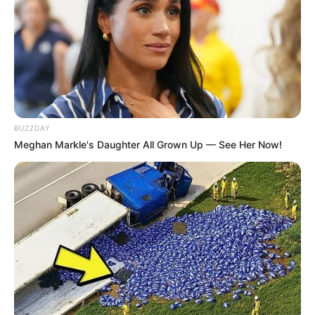
BUZZDAY
Meghan Markle's Daughter All Grown Up — See Her Now!