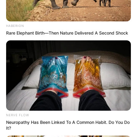
Події
Політика
HABERION
Rare Elephant Birth—Then Nature Delivered A Second Shock
Спорт
Схеми
[wp-rss-aggregator id="2"]
NERVE FLOW
Ви пропустили
Neuropathy Has Been Linked To A Common Habit. Do You Do
It?