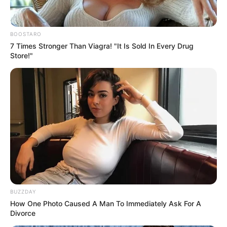
Новини
BOOSTARO
7 Times Stronger Than Viagra! "It Is Sold In Every Drug
У Ясінянській громаді відкрили черговий простір
Store!"
психологічної підтримки (фото)
Катування, кайданки та незаконне утримання
людей: працівника Ужгородського ТЦК
судитимуть, дії ще двох його колег розслідує ДБР
(відео)
«Батько був би живий»: на Закарпатті
злочинець, чекаючи 7 років на вирок, побив до
смерті пенсіонера
BUZZDAY
Працівника ТЦК, за інформацію про якого
How One Photo Caused A Man To Immediately Ask For A
Divorce
обіцяли $10 тисяч, помітили в Ужгороді