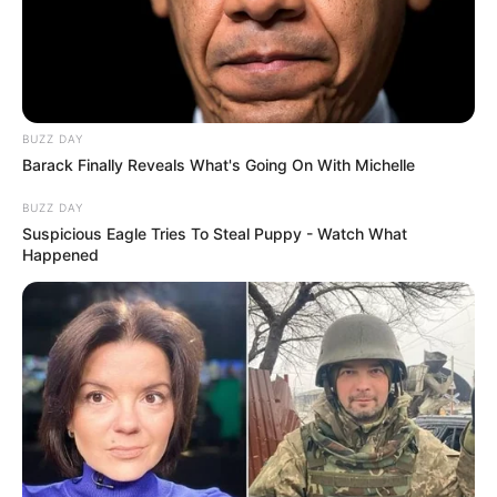
BUZZ DAY
Barack Finally Reveals What's Going On With Michelle
Пов’язаний запис
BUZZ DAY
Suspicious Eagle Tries To Steal Puppy - Watch What
Happened
ГАРЯЧI
ПОДІЇ
У Ясінянській громаді відкрили
черговий простір психологічної
підтримки (фото)
СЕР 6, 2026