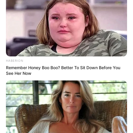
Залишити відповідь
Щоб відправити коментар вам необхідно
авторизуватись
.
HABERION
Remember Honey Boo Boo? Better To Sit Down Before You
Погода
See Her Now
Ужгород
влажность:
давление:
ветер:
Погода на 10 дней от
sinoptik.ua