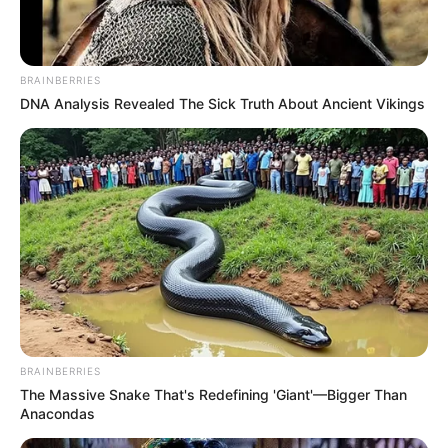
BRAINBERRIES
DNA Analysis Revealed The Sick Truth About Ancient Vikings
BRAINBERRIES
The Massive Snake That's Redefining 'Giant'—Bigger Than
Anacondas