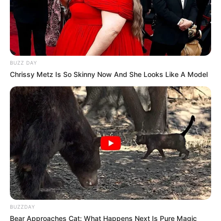
BUZZ DAY
Chrissy Metz Is So Skinny Now And She Looks Like A Model
BUZZDAY
Bear Approaches Cat: What Happens Next Is Pure Magic