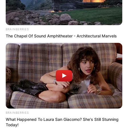
піснями (відео)
ТРА 31, 2022
BRAINBERRIES
The Chapel Of Sound Amphitheater - Architectural Marvels
BRAINBERRIES
What Happened To Laura San Giacomo? She's Still Stunning
Today!