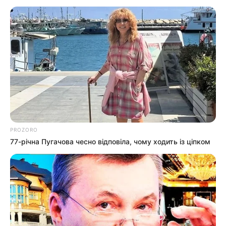
PROZORO
77-річна Пугачова чесно відповіла, чому ходить із ціпком
Дар’я Максимова
28.06.2023 09:32
ДОЗВІЛЛЯ