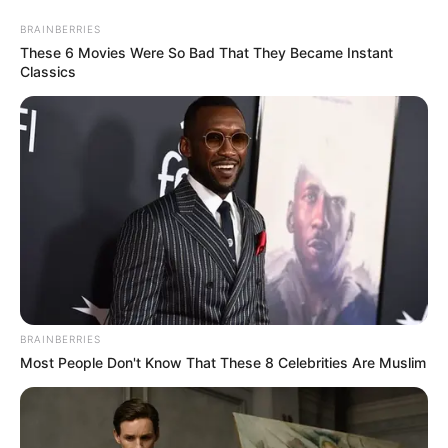
BRAINBERRIES
These 6 Movies Were So Bad That They Became Instant
Категорії
Classics
Без рубрики
Гарячi
Культура
Нам пишуть
Партнерські матеріали
BRAINBERRIES
Most People Don't Know That These 8 Celebrities Are Muslim
Події
Політика