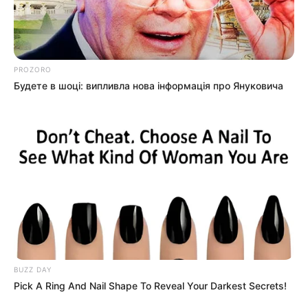
PROZORO
Будете в шоці: випливла нова інформація про Януковича
Воєнні конфлікти завжди вносять корективи у
соціокультурний ландшафт, але мешканці
Ужгорода проявили неймовірну стійкість та
рішучість.
Незважаючи на труднощі, мешканці та гості
BUZZ DAY
Ужгорода не дозволили війні заглушити свою
Pick A Ring And Nail Shape To Reveal Your Darkest Secrets!
культуру. Навіть у надзвичайних обставинах в місті