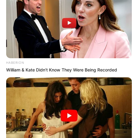
HABERION
William & Kate Didn't Know They Were Being Recorded