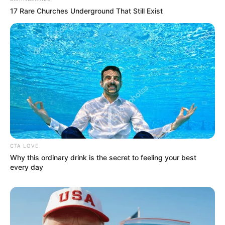
Попит на нерухомість в Ужгороді зростає –
17 Rare Churches Underground That Still Exist
аналітика девелопера підтверджує
загальнонаціональний інтерес
У селі на Закарпатті жінки взялися засипати
джерело, з якого люди набирали питну воду: що
сталося? (фото, відео)
До $20 тисяч за «списання»: на Закарпатті
розслідують схему з військовозобов’язаними —
підозри отримали екскерівники Мукачівського
ТЦК
CTA LOVE
Why this ordinary drink is the secret to feeling your best
У Ясінянській громаді відкрили черговий простір
every day
психологічної підтримки (фото)
Катування, кайданки та незаконне утримання
людей: працівника Ужгородського ТЦК