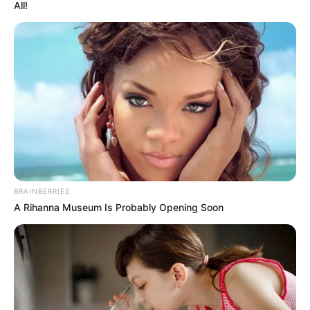
All!
BRAINBERRIES
A Rihanna Museum Is Probably Opening Soon
Голова Закарпатської облради Олексій Петров, за
відставку якого 28 жовтня проголосували 35
депутатів, засідання сесій обласної ради і 28 жовтня,
і 4 листопада називає незаконнними. Каже: протягом
двох днів перебуває у відпустці, тому виконувачем
повноважень голови є наразі Василь Іванчо, а от на