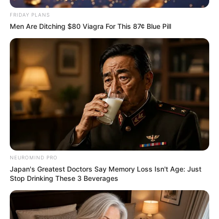
FRIDAY PLANS
Політика
Men Are Ditching $80 Viagra For This 87¢ Blue Pill
Спорт
Схеми
[wp-rss-aggregator id="2"]
NEUROMIND PRO
Japan's Greatest Doctors Say Memory Loss Isn't Age: Just
Stop Drinking These 3 Beverages
Ви пропустили