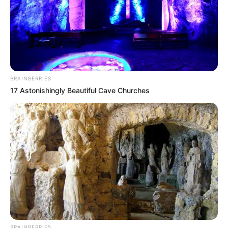
Щоб відправити коментар вам необхідно
авторизуватись
.
Погода
BRAINBERRIES
17 Astonishingly Beautiful Cave Churches
Ужгород
влажность:
давление:
ветер:
Погода на 10 дней от
sinoptik.ua
Новини
BRAINBERRIES