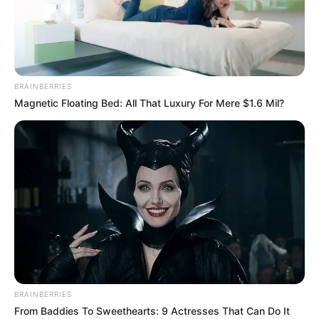
законний спосіб, я спускаюся у
сесійну залу і працюю далі зі
своєю фракцією…
BRAINBERRIES
ЛИС 5, 2021
Magnetic Floating Bed: All That Luxury For Mere $1.6 Mil?
BRAINBERRIES
From Baddies To Sweethearts: 9 Actresses That Can Do It