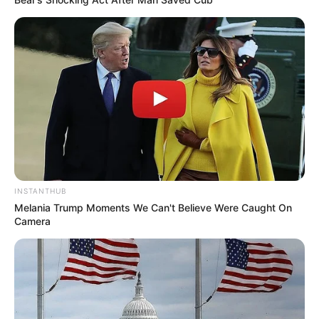
розподіл “відкатів” із
витратили понад 60
освоєння 30 млн на
мільйонів гривень
капремонти міста
INSTANTHUB
Melania Trump Moments We Can't Believe Were Caught On
Camera