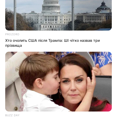
PROZORO
Хто очолить США після Трампа: ШІ чітко назвав три
прізвища
BUZZ DAY