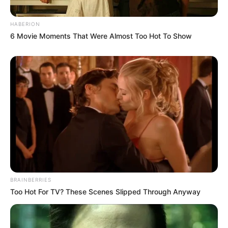
HABERION
6 Movie Moments That Were Almost Too Hot To Show
BRAINBERRIES
Too Hot For TV? These Scenes Slipped Through Anyway