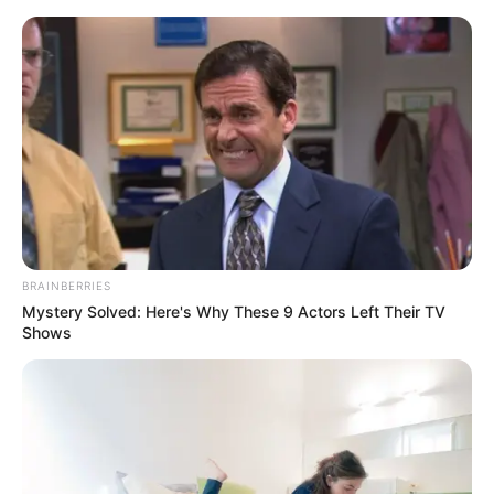
Перейти
до
вмісту
Groza-news.info
Громада Закарпаття
BRAINBERRIES
Mystery Solved: Here's Why These 9 Actors Left Their TV
Shows
ГАРЯЧI
ПОЛІТИКА
Олексій Петров: Якщо депутати
проголосують за мою відставку у