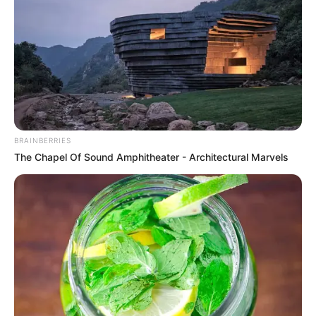
позицію депутатів, і я спокійно спущусь у сесійну
залу, як це і передбачено. Ми живемо в цивілізованій
державі, біля європейських кордонів, не в Сомалі.
Не може група депутатів приймати рішення в
позазаконний спосіб без електронної системи віче,
без атрибутів, які передбачають проведення сесії,
без гімну. Ми таке бачили вже в Донецьку, в
BRAINBERRIES
Луганську, в Криму. Один в один, нічого не
The Chapel Of Sound Amphitheater - Architectural Marvels
змінюється. Але і у них є своє право. Вони можуть
звернутися до голови обласної ради з проханням
провести сесію. У мене є 15 днів, але я не буду
зволікати — проведу сесію. Якщо критична маса
зібралася і вони хочуть змінити голову.
Фото: Суспільне Закарпаття
—
Ви зверталися до прокуратури та поліції
стосовно подій 28 жовтня, коли Ви до початку