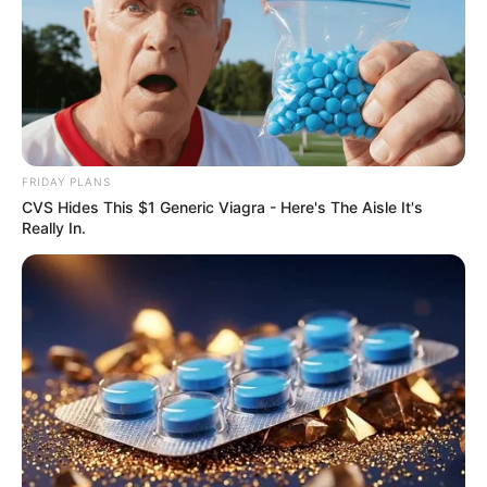
судитимуть, дії ще двох його колег розслідує ДБР
(відео)
Категорії
Без рубрики
FRIDAY PLANS
CVS Hides This $1 Generic Viagra - Here's The Aisle It's
Really In.
Гарячi
Культура
Нам пишуть
Партнерські матеріали
Події