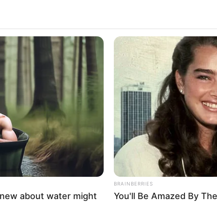
інка в’їхала у блокпост,
ик
BRAINBERRIES
knew about water might
You'll Be Amazed By The