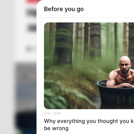
Before you go
На Закарпатті п’яна ж
загинув прикордонн
ЛИП 7, 2025
CTA LOVE
Why everything you thought you 
be wrong