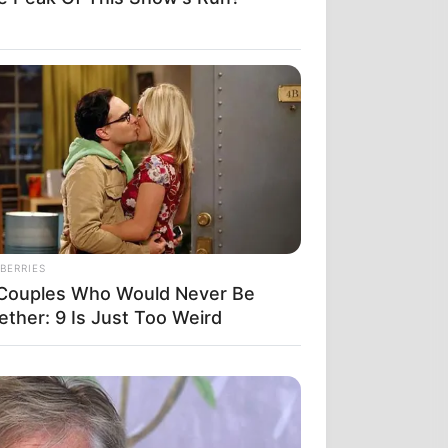
ої
, 53-
аїни.
а
BERRIES
Couples Who Would Never Be
ether: 9 Is Just Too Weird
3 ст.
порту