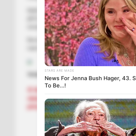
Майстер-сержанту Володимиру Скловському на мо
ДПСУ. Володимир був учасником бойових дій, ма
нагороди. Без чоловіка та батька залишилися др
Висловлюємо щирі співчуття рідним та друзям 
пам’ять!
STARS ARE MADE
Західне регіональне управління Держприко
News For Jenna Bush Hager, 43. 
To Be...!
Навігація
Як правильно пити воду в спеку:
закарпатські лікарі озвучили поради, я
записів
рятують життя і здоров’я