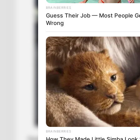
BRAINBERRIES
Guess Their Job — Most People Ge
Wrong
BRAINBERRIES
How They Made Little Simba Look So
Сьогодні вночі у районі населеного пункту