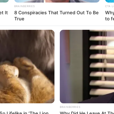
BRAINBERRIES
CTA 
t It
8 Conspiracies That Turned Out To Be
Why 
True
to f
BRAINBERRIES
 Lifelike in 'The Lion
Why Did He Leave At Th
 Перечин сталася дорожньо-транспортна пригода, внасл