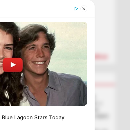
Ужгород
влажность:
давление:
ветер:
Погода на 10 дней от
sinoptik.ua
Новини
У селі на Закарпатті жінки
взялися засипати джерело, з
якого люди набирали питну
воду: що сталося? (фото, відео)
 Blue Lagoon Stars Today