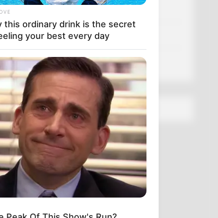
Політика
LOVE
this ordinary drink is the secret
eeling your best every day
Спорт
Схеми
[wp-rss-aggregator id="2"]
e Peak Of This Show's Run?
ідок