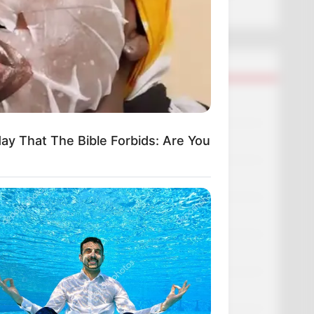
смерті пенсіонера
Категорії
Без рубрики
ay That The Bible Forbids: Are You
Гарячi
Культура
Нам пишуть
Партнерські матеріали
Події