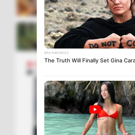
BRAINBERRIES
The Truth Will Finally Set Gina Ca
Західне регіональне управління Держприкор
07.07.2025 11:05
КРИМІНАЛ