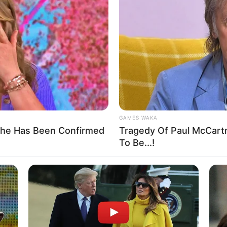
мент загибелі було 45 років, 27 з яких він віддав службі у
є відзнаку Президента України «За участь в АТО» та відомч
ужина та двоє дітей.
загиблого прикордонника Володимира Скловського! Світла
GAMES WAKA
рдонслужби України
She Has Been Confirmed
Tragedy Of Paul McCart
To Be...!
Увага! Біля Чопа угорькі поліц
кі
штрафують українців у черзі на кордон
оскаржити штраф (від