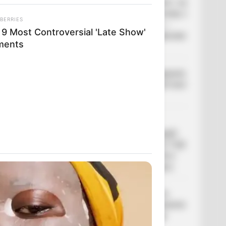
До $20 тисяч за «списання»: на
Закарпатті розслідують схему з
BERRIES
військовозобов’язаними —
 9 Most Controversial 'Late Show'
підозри отримали екскерівники
ments
Мукачівського ТЦК
У Ясінянській громаді відкрили
черговий простір психологічної
підтримки (фото)
Катування, кайданки та
незаконне утримання людей:
працівника Ужгородського ТЦК
судитимуть, дії ще двох його
колег розслідує ДБР (відео)
«Батько був би живий»: на
Закарпатті злочинець, чекаючи
7 років на вирок, побив до