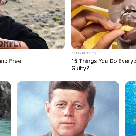
BRAINBERRIES
rano Free
15 Things You Do Everyd
донслужби України
Guilty?