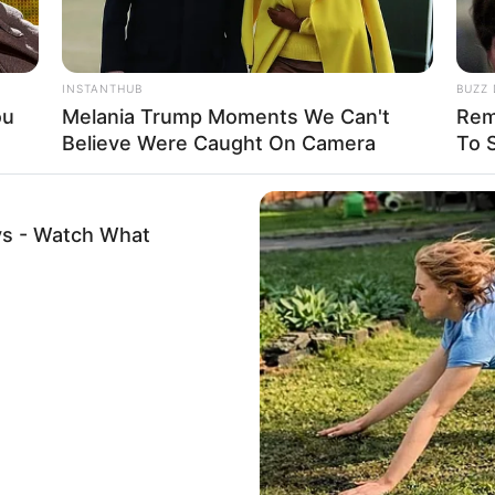
INSTANTHUB
BUZZ 
ou
Melania Trump Moments We Can't
Rem
Believe Were Caught On Camera
To 
ys - Watch What