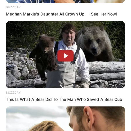
Саме за бездіяльність Жилкіна щодо його підлеглих,
BUZZDAY
які не розслідували та закривали справу за справою,
Meghan Markle's Daughter All Grown Up — See Her Now!
неодноразово були обурені місцеві громадські
активісти.
На тлі позиції прокурора Івано-Франківської області
особливо цікаво, як на закордонні відпустки
підлеглих відреагує прокурор Закарпатської області
Анатолій Ковальчук, який свого часу звільнив від
відповідальності колаборанта Іллю Ківу та був
замішаний у бурштинових скандалах. Про це – у
наступних публікаціях
BUZZDAY
This Is What A Bear Did To The Man Who Saved A Bear Cub
Микола Журбенко
, Антикор
Навігація
Закарпатці можуть
У закладах охорони