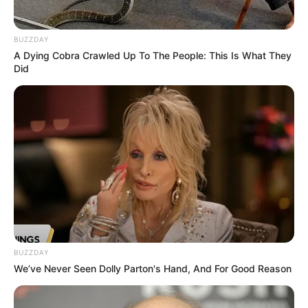
У селі на Закарпатті жінки
взялися засипати джерело,
з якого люди набирали
BUZZDAY
07.08.2026
питну воду: що сталося?
A Dying Cobra Crawled Up To The People: This Is What They
Did
(фото, відео)
ГАРЯЧI
ПОДІЇ
До $20 тисяч за «списання»:
на Закарпатті розслідують
схему з
07.08.2026
військовозобов’язаними —
підозри отримали
екскерівники
BUZZDAY
Мукачівського ТЦК
We’ve Never Seen Dolly Parton's Hand, And For Good Reason
ГАРЯЧI
ПОДІЇ