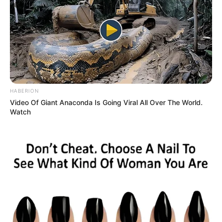
військовозобов’язаними —
підозри отримали
екскерівники Мукачівського
ТЦК
Залишити відповідь
Щоб відправити коментар вам необхідно
HABERION
авторизуватись
.
Video Of Giant Anaconda Is Going Viral All Over The World.
Watch
Погода
Ужгород
влажность:
давление: