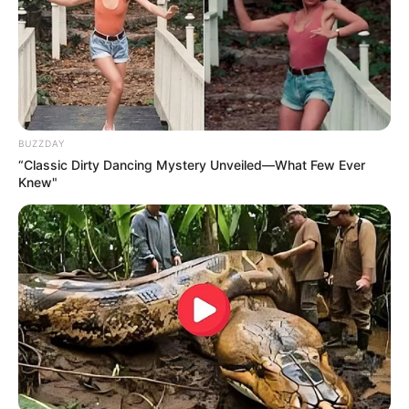
BUZZDAY
“Classic Dirty Dancing Mystery Unveiled—What Few Ever
Knew"