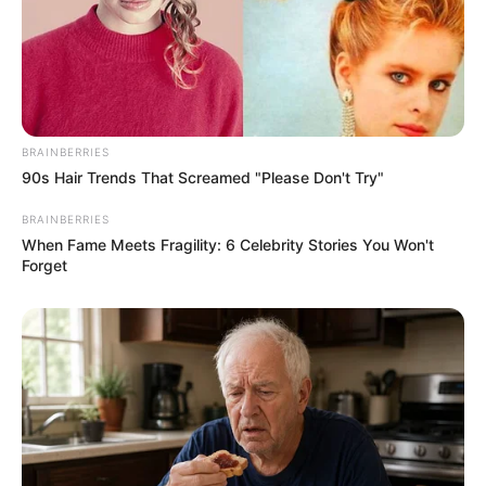
кордоні з Румунією затримали газовоз, у цистерні
якого намагалися провести 215 ящиків цигарок
загальною вартістю близько 5,6 млн грн.
BRAINBERRIES
90s Hair Trends That Screamed "Please Don't Try"
BRAINBERRIES
When Fame Meets Fragility: 6 Celebrity Stories You Won't
Forget