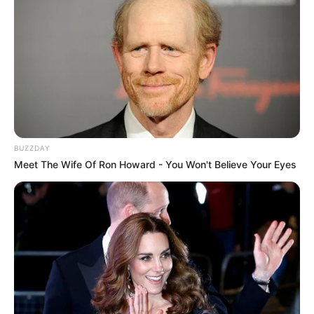
У Ясінянській громаді
відкрили черговий простір
психологічної підтримки
06.08.2026
(фото)
BUZZDAY
Meet The Wife Of Ron Howard - You Won't Believe Your Eyes
info@groza-news.info
КАТЕГОРІЇ