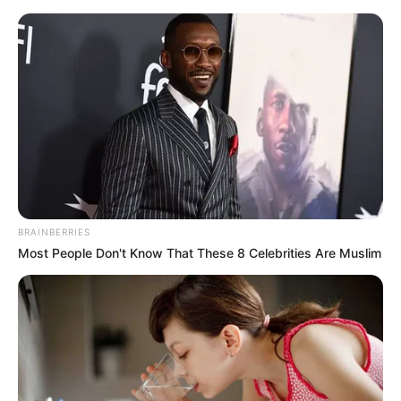
Перейти
до
вмісту
Groza-news.info
Громада Закарпаття
BRAINBERRIES
Most People Don't Know That These 8 Celebrities Are Muslim
ГАРЯЧI
ПОДІЇ
Заброньовані й
перевтомлені: закарпатські