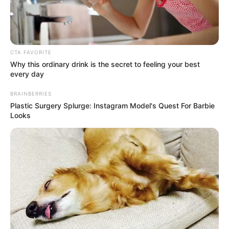
прокурори, маючи “імунітет”
від мобілізації, проводять
відпустки в ЄС
CTA FAVORITE
Why this ordinary drink is the secret to feeling your best
ЛИС 3, 2024
every day
BRAINBERRIES
Plastic Surgery Splurge: Instagram Model's Quest For Barbie
Looks