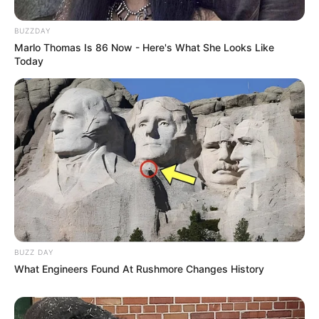
Нам пишуть
BUZZDAY
Marlo Thomas Is 86 Now - Here's What She Looks Like
Партнерські матеріали
Today
Події
Політика
Спорт
Схеми
BUZZ DAY
[wp-rss-aggregator id="2"]
What Engineers Found At Rushmore Changes History