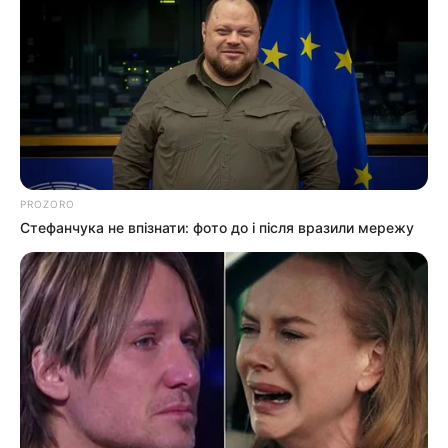
PROZORO
Стефанчука не впізнати: фото до і після вразили мережу
Пов’язаний запис
ПАРТНЕРСЬКІ МАТЕРІАЛИ
ПОДІЇ
Попит на нерухомість в
Ужгороді зростає –
аналітика девелопера
СЕР 7, 2026