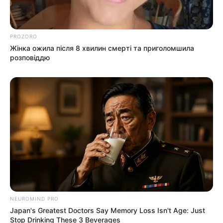
PROZORO
Жінка ожила після 8 хвилин смерті та приголомшила
розповіддю
NEUROMIND PRO
Japan's Greatest Doctors Say Memory Loss Isn't Age: Just
Stop Drinking These 3 Beverages