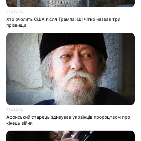
PROZORO
Хто очолить США після Трампа: ШІ чітко назвав три
прізвища
PROZORO
Афонський старець здивував українців пророцтвом про
кінець війни