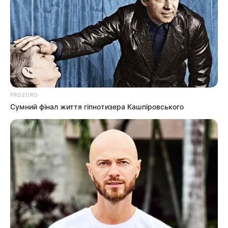
PROZORO
Сумний фінал життя гіпнотизера Кашпіровського