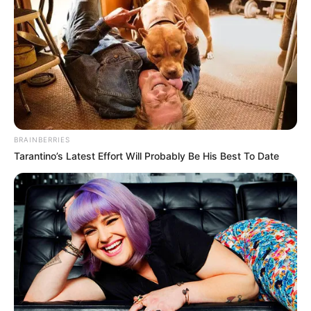
Заступник прокурора Закарпатської області
Павло Русняк та керівник Тячівської окружної
прокуратури Вололимир Жилкін, користуючись
своєю бронею від мобілізації, з’їздили у
відпустки в Європу
.
BRAINBERRIES
Tarantino’s Latest Effort Will Probably Be His Best To Date
Поки прокурор Івано-Франківської області Ігор
Настасяк публічно оголосив, що скасував свою
броню від мобілізації та готовий служити у ЗСУ, якщо
йому прийде повістка з військкомату, його колеги на
Закарпатті, користуючись бронею, катаються
відпочивати до Європи.
За даними джерел Антикору у Державній