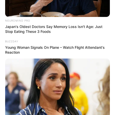
NEUROMIND PRO
Japan's Oldest Doctors Say Memory Loss Isn't Age: Just
Stop Eating These 3 Foods
BUZZDAY
Володимир Жилкін
Young Woman Signals On Plane – Watch Flight Attendant's
Reaction
Окрім того, за відомостями співробітників
прокуратури, за часів керівництва прокуратурою
Берегівського та Виноградівського районів Жилкіним
він успішно заробляв на конфлікті інтересів, адже
його батько — Володимир Жилкін — працює
адвокатом у Виноградові, а тому їм удвох вдавалося
непогано заробляти на ”зливі” кримінальних справ.