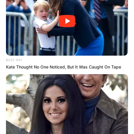
У Ясінянській громаді відкрили черговий простір
психологічної підтримки (фото)
Катування, кайданки та незаконне утримання
людей: працівника Ужгородського ТЦК
судитимуть, дії ще двох його колег розслідує ДБР
(відео)
BUZZ DAY
Kate Thought No One Noticed, But It Was Caught On Tape
Категорії
Без рубрики
Гарячi
Культура