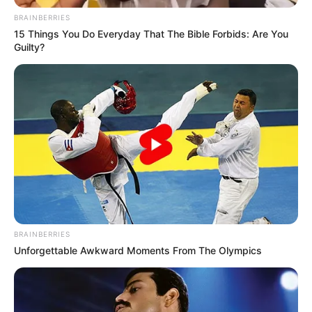
BRAINBERRIES
15 Things You Do Everyday That The Bible Forbids: Are You
Guilty?
Медик налагодив схему отримання
неправомірних вигод за «документальне»
оформлення неіснуючих хвороб, які б у
подальшому стали підставою для оформлення
BRAINBERRIES
відстрочки за мобілізацію.
Unforgettable Awkward Moments From The Olympics
За даними слідства, завідувач відділення місцевої
лікарні вимагав 1000 доларів США від закарпатця за
виготовлення медичної документації з метою