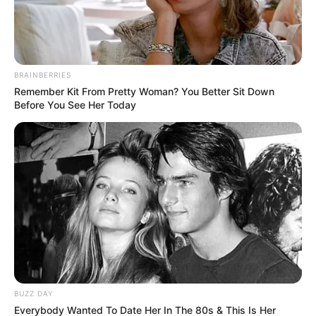
BRAINBERRIES
Remember Kit From Pretty Woman? You Better Sit Down
Before You See Her Today
Пов’язаний запис
ПАРТНЕРСЬКІ МАТЕРІАЛИ
ПОДІЇ
Попит на нерухомість в
BUZZ DAY
Ужгороді зростає – аналітика
Everybody Wanted To Date Her In The 80s & This Is Her