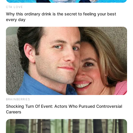
записів
благодійний концерт на
відновлюють міст через
CTA LOVE
Why this ordinary drink is the secret to feeling your best
підтримку 63-ї бригади
річку Красношурка (фото)
every day
BRAINBERRIES
Shocking Turn Of Event: Actors Who Pursued Controversial
Careers