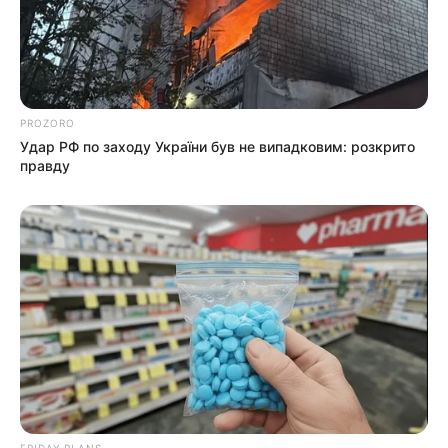
підозри отримали екскерівники
Мукачівського ТЦК
Залишити відповідь
PROZORO
Удар РФ по заходу України був не випадковим: розкрито
правду
Щоб відправити коментар вам необхідно
авторизуватись
.
Погода
Ужгород
влажность:
давление: