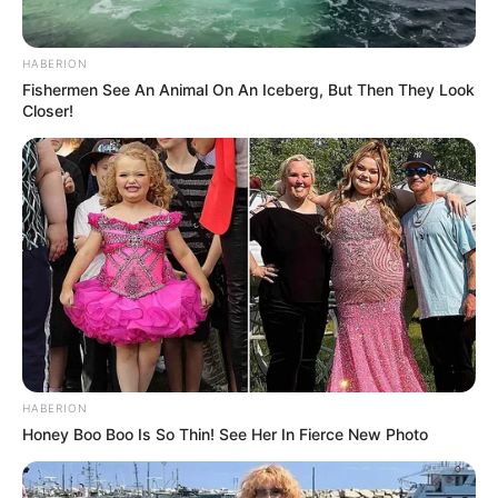
Без рубрики
HABERION
Гарячi
Fishermen See An Animal On An Iceberg, But Then They Look
Closer!
Культура
Нам пишуть
Партнерські матеріали
Події
Політика
Спорт
HABERION
Honey Boo Boo Is So Thin! See Her In Fierce New Photo
Схеми