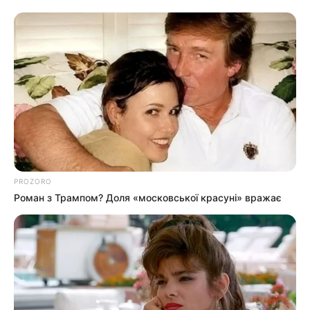
PROZORO
Роман з Трампом? Доля «московської красуні» вражає