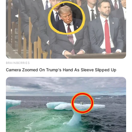
ГАРЯЧI
ПОДІЇ
У Ясінянській громаді відкрили
черговий простір
психологічної підтримки (фото)
06.08.2026
BRAINBERRIES
Camera Zoomed On Trump's Hand As Sleeve Slipped Up
info@groza-news.info
КАТЕГОРІЇ