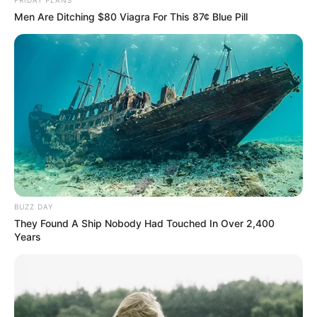
FRIDAY PLANS
ветер:
Men Are Ditching $80 Viagra For This 87¢ Blue Pill
Погода на 10 дней от
sinoptik.ua
Новини
Попит на нерухомість в Ужгороді зростає –
аналітика девелопера підтверджує
загальнонаціональний інтерес
У селі на Закарпатті жінки взялися засипати
BUZZ DAY
джерело, з якого люди набирали питну воду: що
They Found A Ship Nobody Had Touched In Over 2,400
сталося? (фото, відео)
Years
До $20 тисяч за «списання»: на Закарпатті
розслідують схему з військовозобов’язаними —
підозри отримали екскерівники Мукачівського