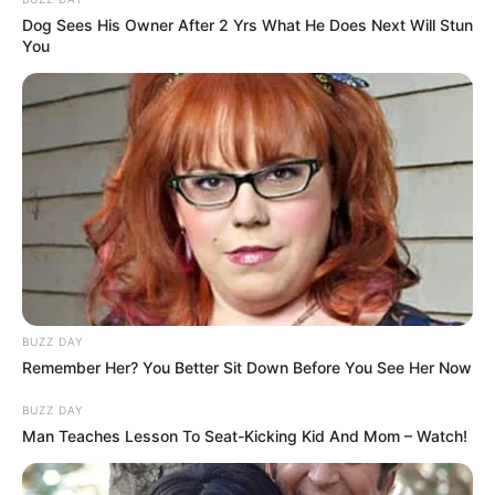
Dog Sees His Owner After 2 Yrs What He Does Next Will Stun
You
Нам пишуть
Партнерські матеріали
Події
Політика
Спорт
Схеми
BUZZ DAY
Remember Her? You Better Sit Down Before You See Her Now
BUZZ DAY
[wp-rss-aggregator id="2"]
Man Teaches Lesson To Seat-Kicking Kid And Mom – Watch!