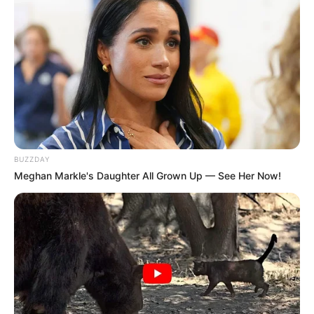
BUZZDAY
Meghan Markle's Daughter All Grown Up — See Her Now!