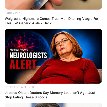
FRIDAY PLANS
Walgreens Nightmare Comes True: Men Ditching Viagra For
This 87¢ Generic Aisle 7 Hack
COGNITIVE WELLNESS
Japan's Oldest Doctors Say Me​mory Lo​ss Isn't Age: Just
Stop Eating These 3 Foods