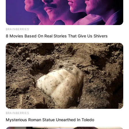
підтверджують записи з камер
відеоспостереження.
BRAINBERRIES
8 Movies Based On Real Stories That Give Us Shivers
BRAINBERRIES
Mysterious Roman Statue Unearthed In Toledo
За словами Анни Качанової, група підлітків