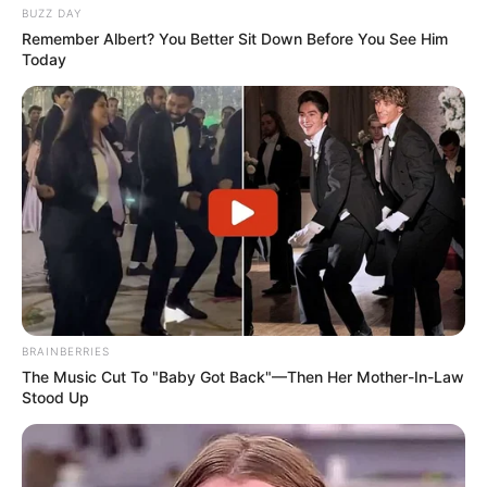
BUZZ DAY
Remember Albert? You Better Sit Down Before You See Him
Today
Пов’язаний запис
BRAINBERRIES
The Music Cut To "Baby Got Back"—Then Her Mother-In-Law
Stood Up
ПАРТНЕРСЬКІ МАТЕРІАЛИ
ПОДІЇ