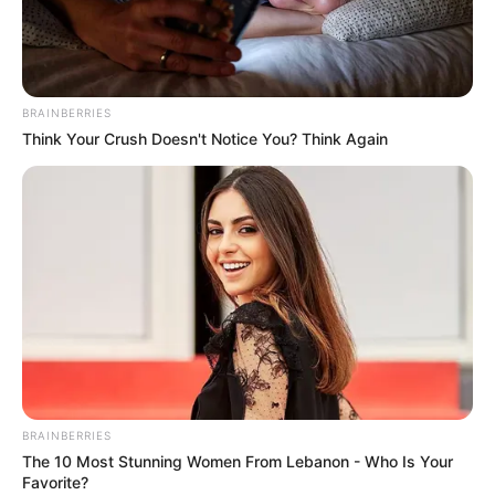
фітнес-клубу (відео)
КВІ 18, 2026
BRAINBERRIES
Think Your Crush Doesn't Notice You? Think Again
BRAINBERRIES
The 10 Most Stunning Women From Lebanon - Who Is Your
Favorite?