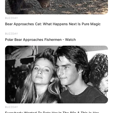
BUZZDAY
Bear Approaches Cat: What Happens Next Is Pure Magic
BUZZDAY
Polar Bear Approaches Fishermen - Watch
BUZZDAY
Everybody Wanted To Date Her In The 80s & This Is Her