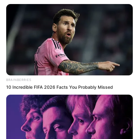
BRAINBERRIES
10 Incredible FIFA 2026 Facts You Probably Missed
У Новому районі Ужгорода зафіксовано випадок
вандалізму біля одного з фітнес-клубів. Інцидент
стався зранку о 6:25 на вулиці Капушанській, що