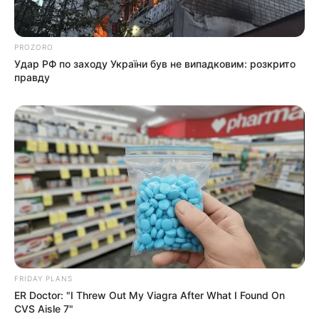
До $20 тисяч за «списання»: на Закарпатті
розслідують схему з військовозобов’язаними —
підозри отримали екскерівники Мукачівського
PROZORO
ТЦК
Удар РФ по заходу України був не випадковим: розкрито
правду
У Ясінянській громаді відкрили черговий простір
психологічної підтримки (фото)
Катування, кайданки та незаконне утримання
людей: працівника Ужгородського ТЦК
судитимуть, дії ще двох його колег розслідує ДБР
(відео)
Категорії
FRIDAY PLANS
Без рубрики
ER Doctor: "I Threw Out My Viagra After What I Found On
CVS Aisle 7"