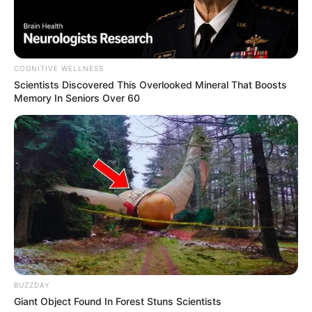
[wp-rss-aggregator id="2"]
COGNITIVE WELLNESS
Scientists Discovered This Overlooked Mineral That Boosts
Memory In Seniors Over 60
Ви пропустили
ПАРТНЕРСЬКІ МАТЕРІАЛИ
ПОДІЇ
Попит на нерухомість в
Ужгороді зростає – аналітика
девелопера підтверджує
07.08.2026
загальнонаціональний інтерес
BUZZDAY
Giant Object Found In Forest Stuns Scientists