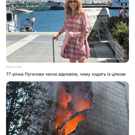
давление:
ветер:
Погода на 10 дней от
sinoptik.ua
Новини
PROZORO
77-річна Пугачова чесно відповіла, чому ходить із ціпком
Попит на нерухомість в Ужгороді зростає –
аналітика девелопера підтверджує
загальнонаціональний інтерес
У селі на Закарпатті жінки взялися засипати
джерело, з якого люди набирали питну воду: що
сталося? (фото, відео)