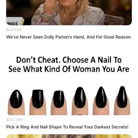
ГАРЯЧI
ПОДІЇ
У Ясінянській громаді відкрили
BUZZDAY
черговий простір
We’ve Never Seen Dolly Parton's Hand, And For Good Reason
психологічної підтримки (фото)
06.08.2026
info@groza-news.info
BUZZ DAY
Pick A Ring And Nail Shape To Reveal Your Darkest Secrets!