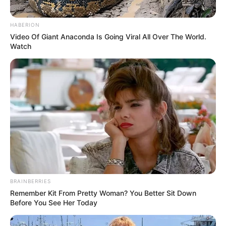
До $20 тисяч за «списання»: на
Закарпатті розслідують схему з
HABERION
військовозобов’язаними —
СЕР 7, 2026
Video Of Giant Anaconda Is Going Viral All Over The World.
підозри отримали екскерівники
Watch
Мукачівського ТЦК
Залишити відповідь
Щоб відправити коментар вам необхідно
авторизуватись
.
BRAINBERRIES
Remember Kit From Pretty Woman? You Better Sit Down
Погода
Before You See Her Today
Ужгород
влажность: