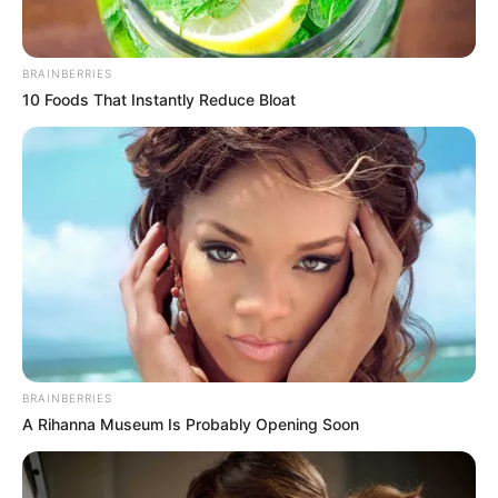
BRAINBERRIES
10 Foods That Instantly Reduce Bloat
Місце, де можна розслабитися на затишній
терасі, випити смачну каву чи келих сухого вина,
провести час з друзями або ж насолодитися
тишею на самоті.
BRAINBERRIES
A Rihanna Museum Is Probably Opening Soon
Розташування:
The Doors знаходиться майже в самому центрі