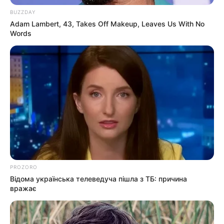
BUZZDAY
Без рубрики
Adam Lambert, 43, Takes Off Makeup, Leaves Us With No
Words
Гарячi
Культура
Нам пишуть
Партнерські матеріали
Події
PROZORO
Політика
Відома українська телеведуча пішла з ТБ: причина
вражає
Спорт