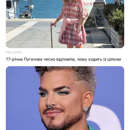
джерело, з якого люди набирали питну воду: що
сталося? (фото, відео)
До $20 тисяч за «списання»: на Закарпатті
розслідують схему з військовозобов’язаними —
підозри отримали екскерівники Мукачівського
ТЦК
PROZORO
У Ясінянській громаді відкрили черговий простір
77-річна Пугачова чесно відповіла, чому ходить із ціпком
психологічної підтримки (фото)
Катування, кайданки та незаконне утримання
людей: працівника Ужгородського ТЦК
судитимуть, дії ще двох його колег розслідує ДБР
(відео)
Категорії