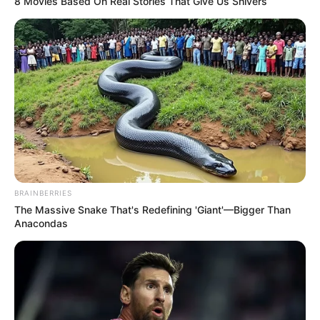
8 Movies Based On Real Stories That Give Us Shivers
BRAINBERRIES
The Massive Snake That's Redefining 'Giant'—Bigger Than
Anacondas