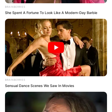
BRAINBERRIES
She Spent A Fortune To Look Like A Modern-Day Barbie
BRAINBERRIES
Sensual Dance Scenes We Saw In Movies
Дар’я Максимова
05.07.2023 23:57
ДОЗВІЛЛЯ