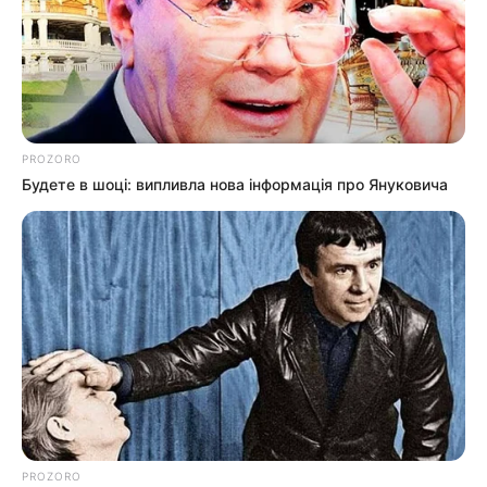
PROZORO
Будете в шоці: випливла нова інформація про Януковича
Пов’язаний запис
PROZORO