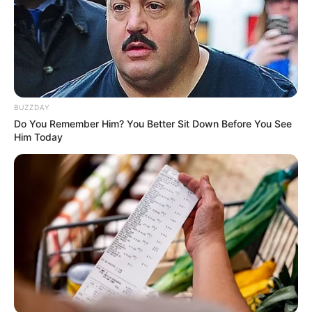
info@groza-news.info
КАТЕГОРІЇ
BUZZDAY
Без рубрики
Do You Remember Him? You Better Sit Down Before You See
Him Today
Гарячi
Культура
Нам пишуть
Партнерські матеріали
Події