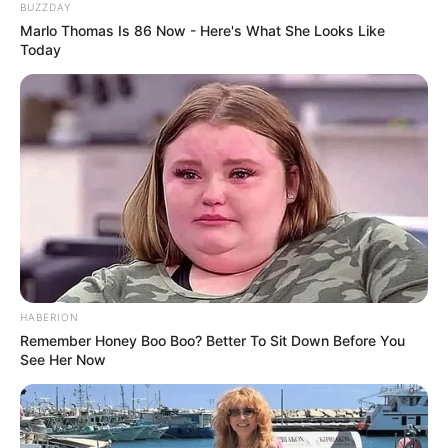
BUZZDAY
Погода
Marlo Thomas Is 86 Now - Here's What She Looks Like
Ужгород
Today
влажность:
давление:
ветер:
Погода на 10 дней от
sinoptik.ua
Новини
HABERION
Попит на нерухомість в Ужгороді зростає –
Remember Honey Boo Boo? Better To Sit Down Before You
аналітика девелопера підтверджує
See Her Now
загальнонаціональний інтерес
У селі на Закарпатті жінки взялися засипати