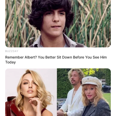
Схеми
[wp-rss-aggregator id="2"]
BUZZDAY
Remember Albert? You Better Sit Down Before You See Him
Ви пропустили
Today
ПАРТНЕРСЬКІ МАТЕРІАЛИ
ПОДІЇ
Попит на нерухомість в
Ужгороді зростає – аналітика
девелопера підтверджує
07.08.2026