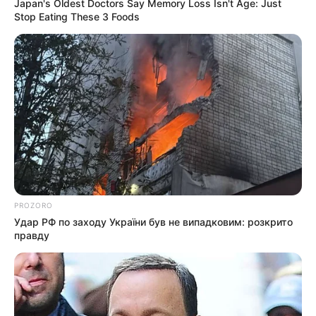
Japan's Oldest Doctors Say Memory Loss Isn't Age: Just
07.08.2026
підозри отримали екскерівники
Stop Eating These 3 Foods
Мукачівського ТЦК
ГАРЯЧI
ПОДІЇ
У Ясінянській громаді відкрили
черговий простір
психологічної підтримки (фото)
06.08.2026
PROZORO
Удар РФ по заходу України був не випадковим: розкрито
правду