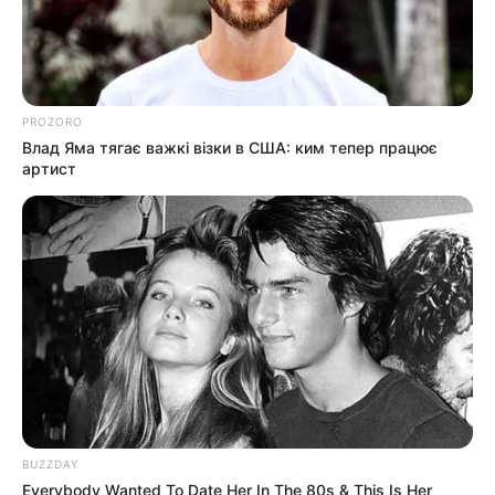
PROZORO
Влад Яма тягає важкі візки в США: ким тепер працює
артист
BUZZDAY
Everybody Wanted To Date Her In The 80s & This Is Her