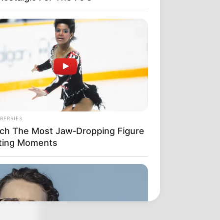
BERRIES
ch The Most Jaw‑Dropping Figure
ting Moments