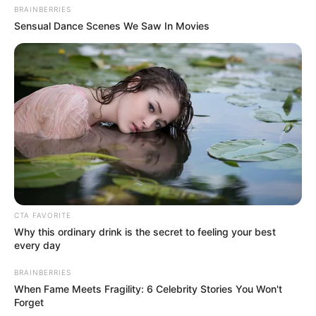
BRAINBERRIES
взялися засипати джерело, з
Sensual Dance Scenes We Saw In Movies
якого люди набирали питну
СЕР 7, 2026
воду: що сталося? (фото, відео)
ГАРЯЧI
ПОДІЇ
До $20 тисяч за «списання»: на
Закарпатті розслідують схему з
військовозобов’язаними —
СЕР 7, 2026
підозри отримали екскерівники
CTA FAVORITE
Мукачівського ТЦК
Why this ordinary drink is the secret to feeling your best
every day
BRAINBERRIES
Залишити відповідь
When Fame Meets Fragility: 6 Celebrity Stories You Won't
Forget