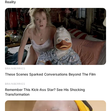
Reality
BRAINBERRIES
These Scenes Sparked Conversations Beyond The Film
BRAINBERRIES
Remember This Kick-Ass Star? See His Shocking
Про це сьогодні
повідомив
голова Закарпатської
Transformation
ОВА Мирослав Білецький, вітаючи школярів зі
святом останнього дзвоника.