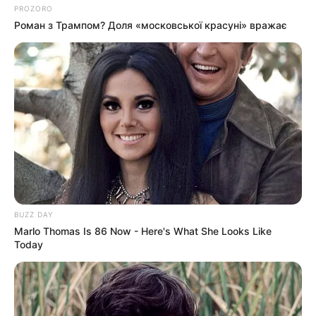
PROZORO
Роман з Трампом? Доля «московської красуні» вражає
ГАРЯЧI
ПОДІЇ
До $20 тисяч за «списання»: на
Закарпатті розслідують схему з
військовозобов’язаними —
07.08.2026
підозри отримали екскерівники
Мукачівського ТЦК
ГАРЯЧI
ПОДІЇ
У Ясінянській громаді відкрили
BUZZ DAY
Marlo Thomas Is 86 Now - Here's What She Looks Like
черговий простір
Today
психологічної підтримки (фото)
06.08.2026