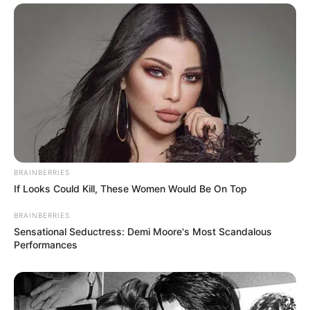
Щоб відправити коментар вам необхідно
авторизуватись
.
Погода
Ужгород
влажность:
давление:
BRAINBERRIES
If Looks Could Kill, These Women Would Be On Top
ветер:
BRAINBERRIES
Sensational Seductress: Demi Moore's Most Scandalous
Погода на 10 дней от
sinoptik.ua
Performances
Новини