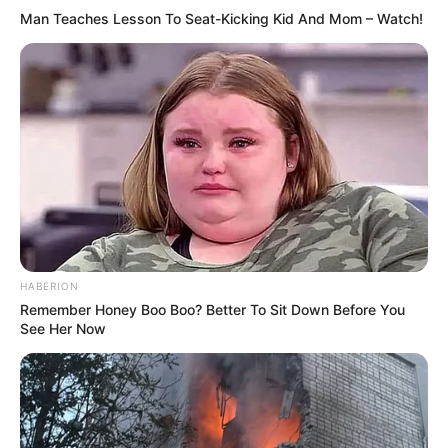
Man Teaches Lesson To Seat-Kicking Kid And Mom – Watch!
Політика
Спорт
Схеми
[wp-rss-aggregator id="2"]
HABERION
Remember Honey Boo Boo? Better To Sit Down Before You
See Her Now
Ви пропустили