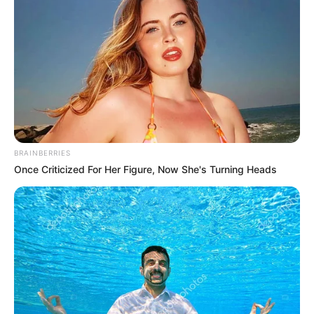
структурі ДСНС (фото)
BRAINBERRIES
Once Criticized For Her Figure, Now She's Turning Heads