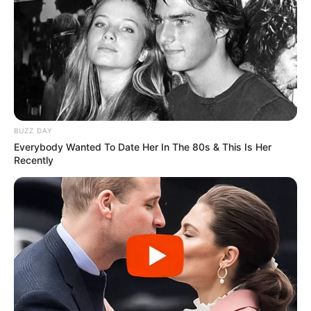
Попит на нерухомість в Ужгороді зростає –
аналітика девелопера підтверджує
загальнонаціональний інтерес
У селі на Закарпатті жінки взялися засипати
джерело, з якого люди набирали питну воду: що
сталося? (фото, відео)
BUZZ DAY
Everybody Wanted To Date Her In The 80s & This Is Her
До $20 тисяч за «списання»: на Закарпатті
Recently
розслідують схему з військовозобов’язаними —
підозри отримали екскерівники Мукачівського
ТЦК
У Ясінянській громаді відкрили черговий простір
психологічної підтримки (фото)
Катування, кайданки та незаконне утримання
людей: працівника Ужгородського ТЦК