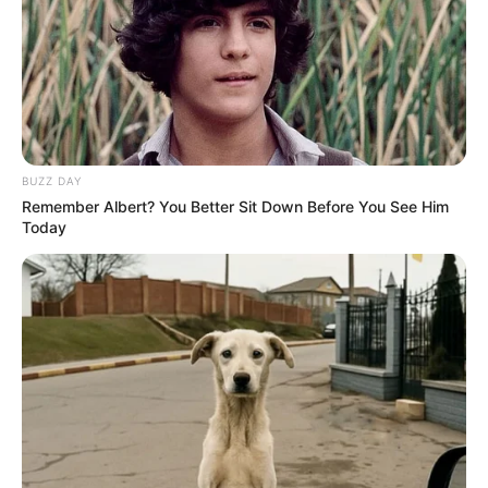
info@groza-news.info
BUZZ DAY
Remember Albert? You Better Sit Down Before You See Him
Today
КАТЕГОРІЇ
Без рубрики
Гарячi
Культура
Нам пишуть