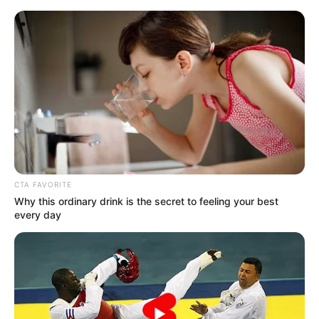
Перейти
до
вмісту
Groza-news.info
Громада Закарпаття
CTA FAVORITE
Why this ordinary drink is the secret to feeling your best
every day
ГАРЯЧI
ПОДІЇ
На Закарпатті 11-й клас
завершило понад 11200