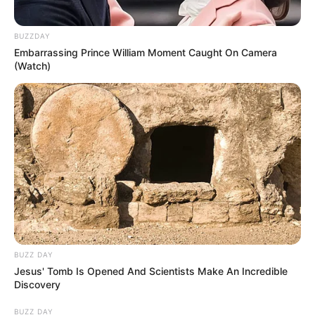
судитимуть, дії ще двох його колег розслідує ДБР
(відео)
BUZZDAY
Embarrassing Prince William Moment Caught On Camera
(Watch)
Категорії
Без рубрики
Гарячi
Культура
Нам пишуть
BUZZ DAY
Партнерські матеріали
Jesus' Tomb Is Opened And Scientists Make An Incredible
Discovery
Події
BUZZ DAY