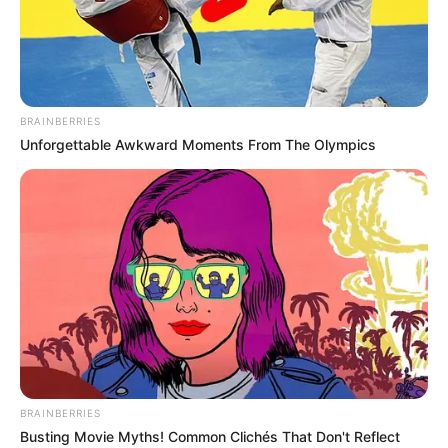
випускників і майже стільки ж
подали заяви у 1-й клас
ТРА 29, 2026
BRAINBERRIES
Unforgettable Awkward Moments From The Olympics
BRAINBERRIES
Busting Movie Myths! Common Clichés That Don't Reflect