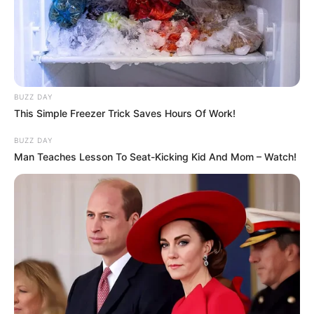
побували на відпочинку в
Польщі та Італії (фото, відео)
СЕР 2, 2026
BUZZ DAY
Залишити відповідь
This Simple Freezer Trick Saves Hours Of Work!
BUZZ DAY
Щоб відправити коментар вам необхідно
Man Teaches Lesson To Seat-Kicking Kid And Mom – Watch!
авторизуватись
.
Погода
Ужгород
влажность: