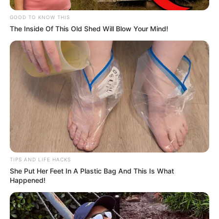
Навігація
Дерева зрізали,споруди
На кордоні з Угорщиною
GOOD TO KNOW THIS
записів
знесли: у Мукачеві
багатогодинні
The Inside Of This Old Shed Will Blow Your Mind!
мешканці Росвигова
затримки,можливі
заявили про початок
обмеження транзиту: що
невідомого будівництва під
сталося?
їхніми вікнами (фото, відео)
TIPS AND LIFE HACKS
She Put Her Feet In A Plastic Bag And This Is What
Happened!