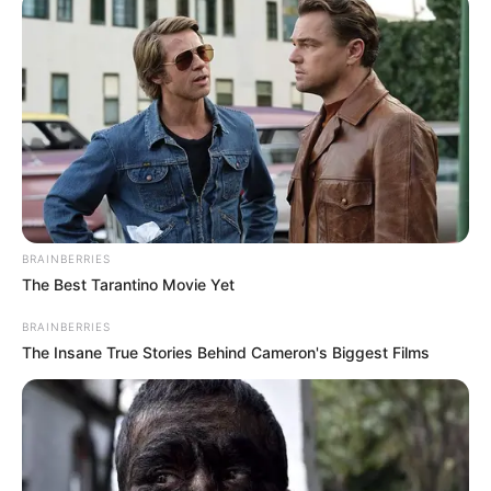
середовищі триває дискусія щодо майбутнього
університетів, адже не всі колективи факультетів
одностайно підтримують ідею об’єднання.
Позиція Міністерства освіти і науки
У відповіді міністра освіти і науки України
BRAINBERRIES
наголошується, що питання реорганізації
The Best Tarantino Movie Yet
Ужгородського національного університету та
BRAINBERRIES
Мукачівського державного університету
The Insane True Stories Behind Cameron's Biggest Films
розглядається виключно в межах чинного
законодавства України.
Зокрема, відповідно до статті 31 Закону України
«Про вищу освіту», рішення про утворення,
реорганізацію або ліквідацію державних закладів