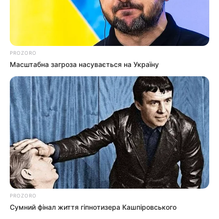
PROZORO
Масштабна загроза насувається на Україну
PROZORO
Сумний фінал життя гіпнотизера Кашпіровського