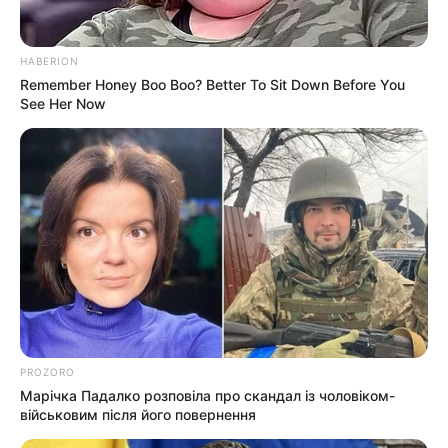
Партнерські матеріали
HABERION
Remember Honey Boo Boo? Better To Sit Down Before You
Події
See Her Now
Політика
Спорт
Схеми
[wp-rss-aggregator id="2"]
PROZORO
Марічка Падалко розповіла про скандал із чоловіком-
військовим після його повернення