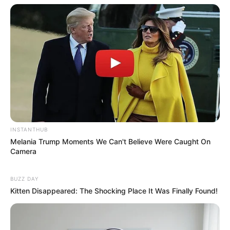
Закарпаття проклали асфальт
(фото)
02.08.2026
INSTANTHUB
info@groza-news.info
Melania Trump Moments We Can't Believe Were Caught On
Camera
BUZZ DAY
КАТЕГОРІЇ
Kitten Disappeared: The Shocking Place It Was Finally Found!
Без рубрики