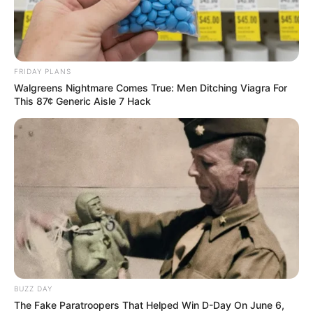
FRIDAY PLANS
Walgreens Nightmare Comes True: Men Ditching Viagra For
This 87¢ Generic Aisle 7 Hack
Пов’язаний запис
ГАРЯЧI
ПОДІЇ
BUZZ DAY
«Батько був би живий»: на
The Fake Paratroopers That Helped Win D-Day On June 6,