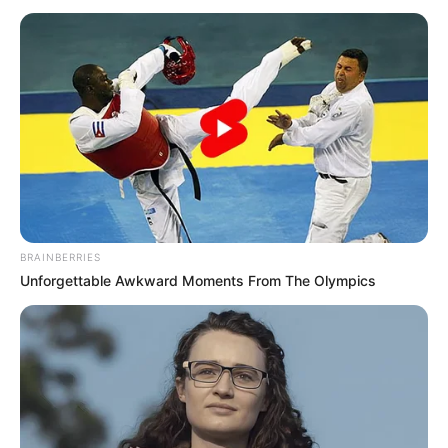
BRAINBERRIES
Unforgettable Awkward Moments From The Olympics
Лист міністра освіти і науки України Оксена