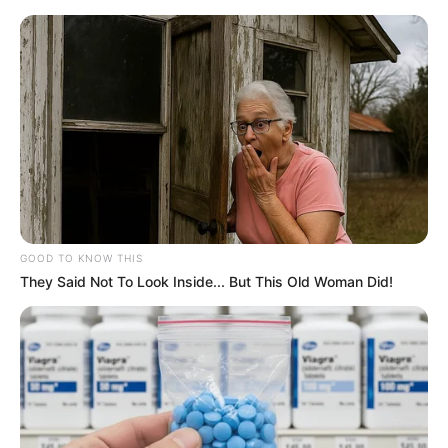
GOOD TO KNOW THIS
They Said Not To Look Inside... But This Old Woman Did!