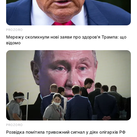
$10 тисяч, помітили в Ужгороді
03.08.2026
PROZORO
Мережу сколихнули нові заяви про здоров'я Трампа: що
відомо
ГАРЯЧI
КУЛЬТУРА
ПОДІЇ
Діти Ясінянської громади
побували на відпочинку в
Польщі та Італії (фото, відео)
02.08.2026
ГАРЯЧI
ПОДІЇ
PROZORO
У високогірному селі
Розвідка помітила тривожний сигнал у діях олігархів РФ