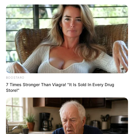
Перейти
до
вмісту
Groza-news.info
Громада Закарпаття
BOOSTARO
7 Times Stronger Than Viagra! "It Is Sold In Every Drug
Store!"
ПОДІЇ
Лише продуктові магазини, а
кафе “на виніс”: На вихідних