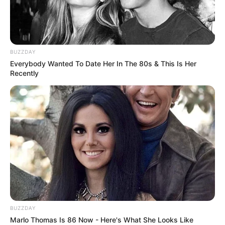
Гарячi
Культура
BUZZDAY
Everybody Wanted To Date Her In The 80s & This Is Her
Recently
Нам пишуть
Партнерські матеріали
Події
Політика
Спорт
BUZZDAY
Схеми
Marlo Thomas Is 86 Now - Here's What She Looks Like