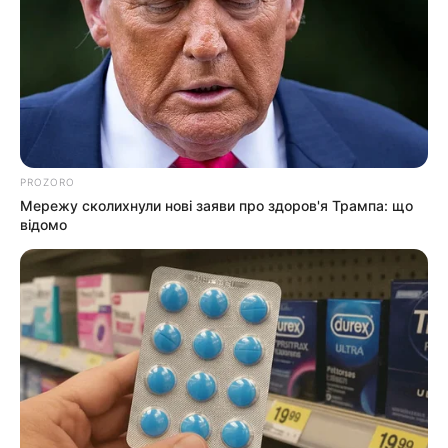
Понеділок, 09.11.2020 | 10:45
3249
2
Про таку пропозицію повідомив сьогодні на
брифінгу міністр охорони здоров’я Максим
PROZORO
Степанов.
Мережу сколихнули нові заяви про здоров'я Трампа: що
відомо
“Розуміючи, що повний локдаун буде важко малому
та середньому бізнесу перенести, ми будемо
пропонувати жорсткий карантин вихідного дня.
Наша пропозиція: щоб з 00 годин суботи до 00 годин
понеділка у нашій країні працювали виключно
продуктові магазини, аптеки, транспорт,
автозаправочні станції, ветеринарні аптеки.