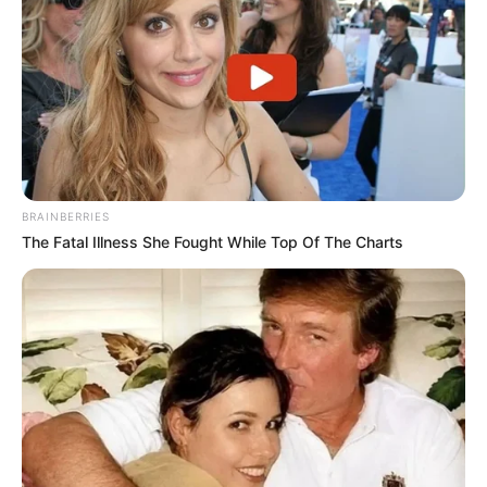
КАТЕГОРІЇ
Без рубрики
Гарячi
BRAINBERRIES
The Fatal Illness She Fought While Top Of The Charts
Культура
Нам пишуть
Партнерські матеріали
Події
Політика