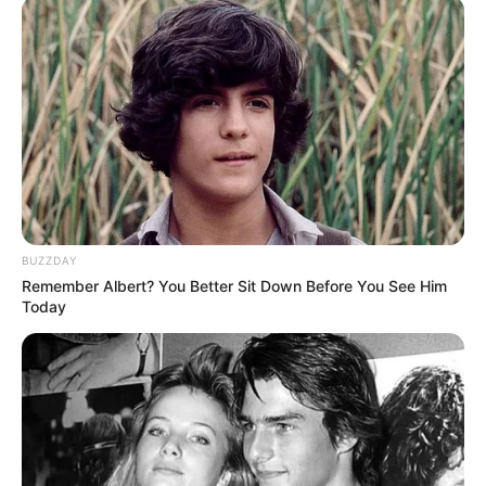
ТЦК
У Ясінянській громаді відкрили черговий простір
психологічної підтримки (фото)
Катування, кайданки та незаконне утримання
людей: працівника Ужгородського ТЦК
судитимуть, дії ще двох його колег розслідує ДБР
(відео)
BUZZDAY
«Батько був би живий»: на Закарпатті
Remember Albert? You Better Sit Down Before You See Him
Today
злочинець, чекаючи 7 років на вирок, побив до
смерті пенсіонера
Категорії
Без рубрики