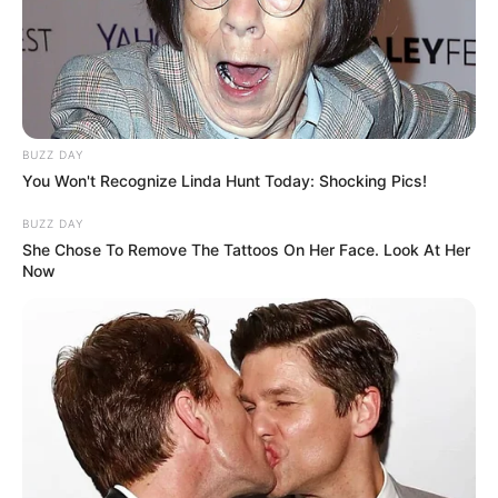
відео)
ГАРЯЧI
ПОДІЇ
До $20 тисяч за «списання»: на
BUZZ DAY
Закарпатті розслідують схему з
You Won't Recognize Linda Hunt Today: Shocking Pics!
військовозобов’язаними —
07.08.2026
BUZZ DAY
підозри отримали екскерівники
She Chose To Remove The Tattoos On Her Face. Look At Her
Мукачівського ТЦК
Now
ГАРЯЧI
ПОДІЇ
У Ясінянській громаді відкрили
черговий простір
психологічної підтримки (фото)
06.08.2026