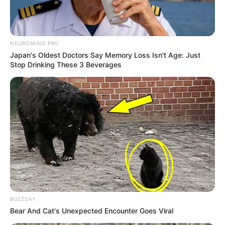
Ужгород
влажность:
давление:
NEUROMIND PRO
Japan's Oldest Doctors Say Memory Loss Isn't Age: Just
ветер:
Stop Drinking These 3 Beverages
Погода на 10 дней от
sinoptik.ua
Новини
У селі на Закарпатті жінки взялися засипати
джерело, з якого люди набирали питну воду: що
сталося? (фото, відео)
До $20 тисяч за «списання»: на Закарпатті
BUZZDAY
розслідують схему з військовозобов’язаними —
Bear And Cat's Unexpected Encounter Goes Viral
підозри отримали екскерівники Мукачівського