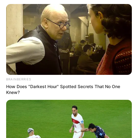
BRAINBERRIES
How Does "Darkest Hour" Spotted Secrets That No One
Knew?
Днями у Закарпатській обласній дитячій лікарні в