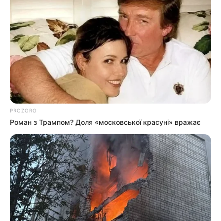
«Ти був такий маленький… і такий
сильний»
Мати померлої дитини звернулася до людей із
емоційними словами про свого сина, біль утрати й
вимогу справедливості.
Вона пише, що її хлопчик був маленьким, але
PROZORO
надзвичайно сильним. Дитиною, яка щодня боролася
Роман з Трампом? Доля «московської красуні» вражає
за життя. Водночас жінка наголошує: є лікарі, яким
вона щиро вдячна — ті, хто справді боровся за її
дитину, не давав опускати руки і був поруч у
найважчі моменти.
Окрему подяку мати висловлює лікарям мукачівської
дитячої реанімації при пологовому будинку — за