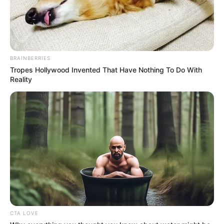
благала показати дитину, лікарі заявили, що «не
мають права», після чого весь персонал просто
розбігся і зачинився в кабінеті з дитиною на руках.
Ось лікарі, які брали у цьому участь:
BRAINBERRIES
Tropes Hollywood Invented That Have Nothing To Do With
Reality
CTA LOVE