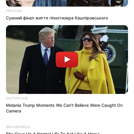
PROZORO
Сумний фінал життя гіпнотизера Кашпіровського
INSTANTHUB
Melania Trump Moments We Can't Believe Were Caught On
Camera
BRAINBERRIES
She Gave Up A Normal Life To Act Like A Horse