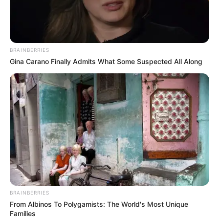
Закарпатті батьки, які втратили
п’ятимісячного сина,
звинувачують лікарів у
халатності
BRAINBERRIES
Gina Carano Finally Admits What Some Suspected All Along
СІЧ 29, 2026
BRAINBERRIES
From Albinos To Polygamists: The World's Most Unique
Families