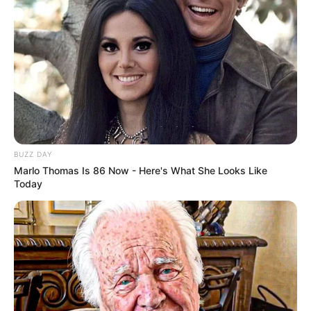
Окремо жінка звертає увагу на відео, яке публікує: на
ньому — дитина, про яку, за її словами, після смерті
заявили, що вона померла через БЛД та
недоношеність.
BUZZ DAY
Marlo Thomas Is 86 Now - Here's What She Looks Like
Today