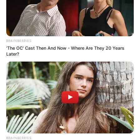
BRAINBERRIES
'The OC' Cast Then And Now - Where Are They 20 Years
Later?
Пов’язаний запис
BRAINBERRIES