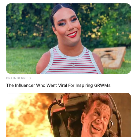
«Він синів у мене на руках»
Хлопчик народився передчасно, на сьомому місяці, і
на початковому етапі мав бронхолегеневу дисплазію
(БЛД). Однак, за словами батьків, після курсу
лікування стан дитини значно покращився, і лікарі
підтверджували, що розвиток відповідає віку.
Під час перебування в лікарні дитині призначили
введення препарату через інфузомат у дозі 30–35
BRAINBERRIES
кубиків. Коли в системі залишалося близько 10
The Influencer Who Went Viral For Inspiring GRWMs
кубиків рідини, медична сестра, за словами батьків,
різко ввела весь залишок вручну — за одну секунду.
Одразу після цього стан дитини катастрофічно
погіршився. Немовля почало синіти просто на руках
у матері.