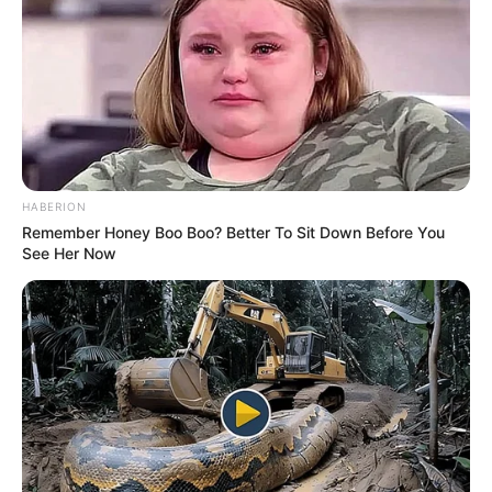
обов’язків. Ініціатором звернення став 21-річний
батько дитини.
Правоохоронці повідомляють, що хлопчик був
передчасно народженим і раніше мав проблеми з
дихальними шляхами. Увечері 23 січня його
госпіталізували через погіршення стану, після чого
HABERION
він був переведений до реанімації, де згодом помер.
Remember Honey Boo Boo? Better To Sit Down Before You
Для встановлення остаточної причини смерті
See Her Now
призначено судово-медичну експертизу. Подальші
процесуальні рішення будуть ухвалені після
отримання її результатів.
Позиція лікарні
Адміністрація Закарпатської обласної дитячої лікарні
підтвердила факт смерті маленького пацієнта та