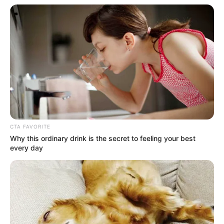
за 1 кілометр від пацієнта до цього всього
перешкодою є залізничний переїзд від місця Лікарня
не забезпечила належних умов для порятунку в
екстреній ситуації. Хаос у реанімації: Коли нас
нарешті впустили, ці «фахівці» робили все повільно,
все що має бути на видному місці під руками для
відновлення дихання дитини «амбушка » (дихальний
мішок), знаходилось заховане в шафі поки наша
дитина помирала у нас на очах… «
CTA FAVORITE
Why this ordinary drink is the secret to feeling your best
«У нього ж БЛД»
every day
Після години очікування за зачиненими дверима до
нас вийшла реаніматолог і холодно сказала: «Ваша
дитина померла, у нього ж БЛД». Мати вважає що це
відверта брехня та спроба прикрити свою провину
старим діагнозом, який був виліковним. Коли жінка