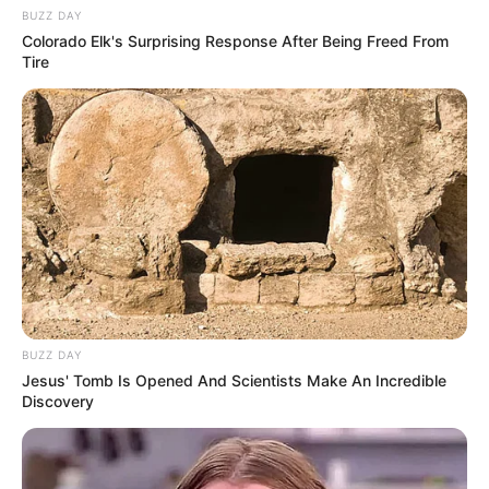
BUZZ DAY
Colorado Elk's Surprising Response After Being Freed From
Tire
Позиція поліції
Поліція Закарпаття підтвердила, що за фактом
BUZZ DAY
смерті п’ятимісячного хлопчика відкрито
Jesus' Tomb Is Opened And Scientists Make An Incredible
Discovery
кримінальне провадження за ч. 2 ст. 140
Кримінального кодексу України — неналежне
виконання медичними працівниками професійних