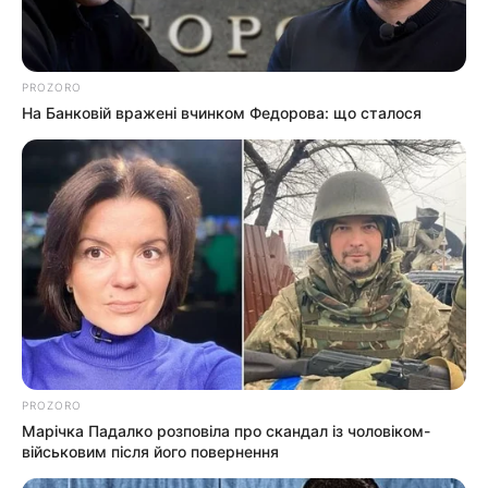
Події
PROZORO
Політика
На Банковій вражені вчинком Федорова: що сталося
Спорт
Схеми
[wp-rss-aggregator id="2"]
PROZORO
Марічка Падалко розповіла про скандал із чоловіком-
військовим після його повернення
Ви пропустили