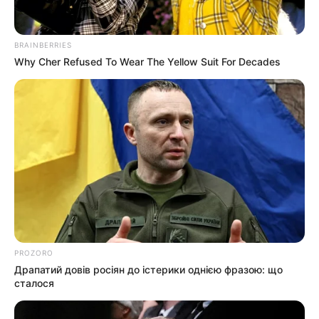
ветер:
Погода на 10 дней от
sinoptik.ua
BRAINBERRIES
Why Cher Refused To Wear The Yellow Suit For Decades
Новини
«Батько був би живий»: на Закарпатті
злочинець, чекаючи 7 років на вирок, побив до
смерті пенсіонера
Працівника ТЦК, за інформацію про якого
обіцяли $10 тисяч, помітили в Ужгороді
Діти Ясінянської громади побували на
PROZORO
відпочинку в Польщі та Італії (фото, відео)
Драпатий довів росіян до істерики однією фразою: що
сталося
У високогірному селі Закарпаття проклали
асфальт (фото)