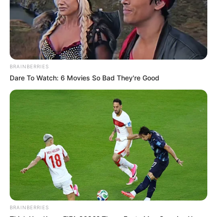
BRAINBERRIES
Dare To Watch: 6 Movies So Bad They're Good
За 2 500 доларів громадянину виготовляли фіктивні
медичні документи, в яких зазначали важкі хвороби
— зокрема, туберкульоз. У схемі були задіяні медики
районної лікарні та фтизіопульмонологічного центру,
експерти, які раніше працювали в МСЕК та пацієнт із
відкритою формою туберкульозу, який здавав
мокротиння замість клієнтів.
BRAINBERRIES