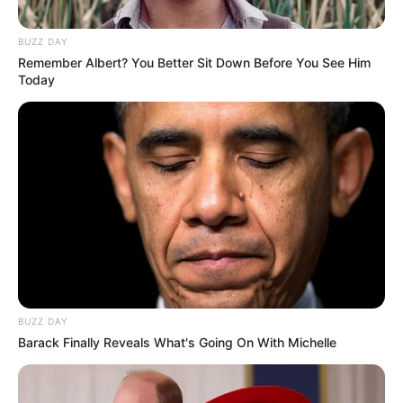
смерті пенсіонера
BUZZ DAY
Remember Albert? You Better Sit Down Before You See Him
Today
ГАРЯЧI
НАМ ПИШУТЬ
ПОДІЇ
Працівника ТЦК, за інформацію
про якого обіцяли $10 тисяч,
помітили в Ужгороді
СЕР 3, 2026
ГАРЯЧI
КУЛЬТУРА
ПОДІЇ
BUZZ DAY
Діти Ясінянської громади
Barack Finally Reveals What's Going On With Michelle
побували на відпочинку в
Польщі та Італії (фото, відео)
СЕР 2, 2026