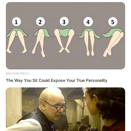
BRAINBERRIES
Слідство встановило вже 37 осіб, які скористалися
The Way You Sit Could Expose Your True Personality
послугами фіктивної інвалідності. Загалом ідеться
про понад 100 епізодів фальсифікацій. І це — лише
вершина айсберга.
Тячівщина — знову в центрі скандалу