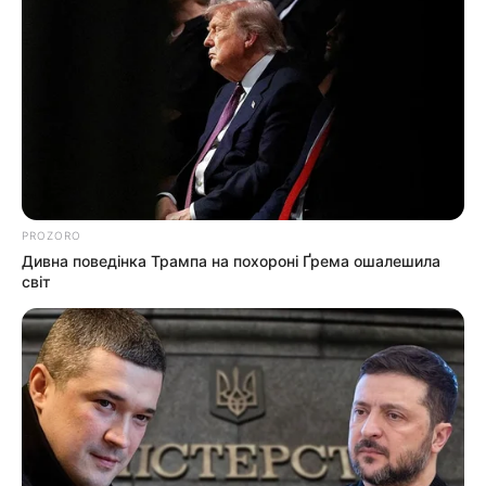
«Мамо, тут як у тюрмі…»: що насправді
відбулося в «Артеку» на Закарпатті під час
відпочинку дітей з Вишневого (фото)
Категорії
PROZORO
Без рубрики
Дивна поведінка Трампа на похороні Ґрема ошалешила
світ
Гарячi
Культура
Нам пишуть
Партнерські матеріали