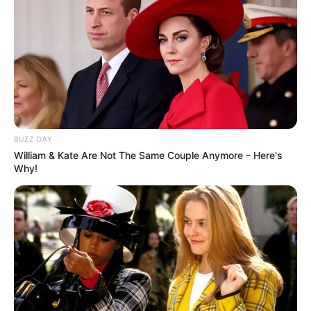
Залишити відповідь
Щоб відправити коментар вам необхідно
авторизуватись
.
BUZZ DAY
William & Kate Are Not The Same Couple Anymore – Here's
Why!
Погода
Ужгород
влажность:
давление: