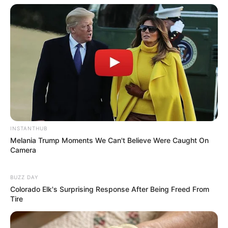
info@groza-news.info
INSTANTHUB
Melania Trump Moments We Can't Believe Were Caught On
Camera
КАТЕГОРІЇ
BUZZ DAY
Без рубрики
Colorado Elk's Surprising Response After Being Freed From
Tire
Гарячi