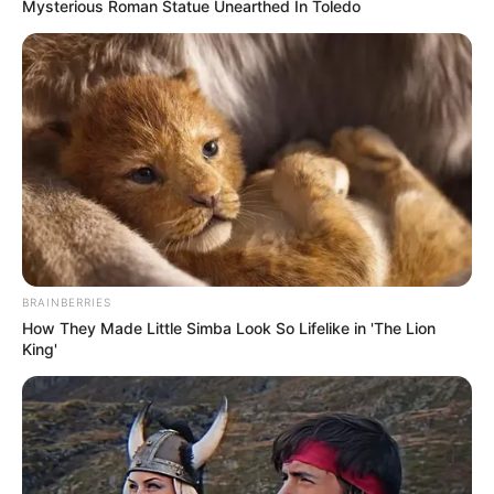
Mysterious Roman Statue Unearthed In Toledo
одночасно 13 обшуків у Тячівському районі та
Ужгороді — у лікарнях, квартирах та автомобілях.
Виявлена злочинна мережа діяла просто і зухвало.
BRAINBERRIES
How They Made Little Simba Look So Lifelike in 'The Lion
King'