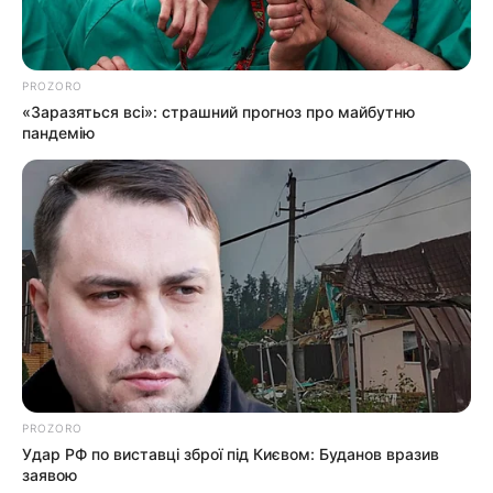
PROZORO
«Заразяться всі»: страшний прогноз про майбутню
пандемію
ГАРЯЧI
КУЛЬТУРА
ПОДІЇ
Діти Ясінянської громади
побували на відпочинку в
Польщі та Італії (фото, відео)
02.08.2026
ГАРЯЧI
ПОДІЇ
У високогірному селі
PROZORO
Закарпаття проклали асфальт
Удар РФ по виставці зброї під Києвом: Буданов вразив
(фото)
заявою
02.08.2026