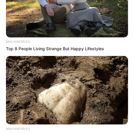
BRAINBERRIES
Top 8 People Living Strange But Happy Lifestyles
Правоохоронці викрили схему, за якою
військовозобов’язані отримували фіктивну
інвалідність, щоб уникнути мобілізації. Один із
фігурантів — хворий на туберкульоз, який
здавав мокротиння, щоб «клієнти» могли пройти
комісію.
Як працювала схема?
BRAINBERRIES
Слідчі обласної поліції та прокуратури провели