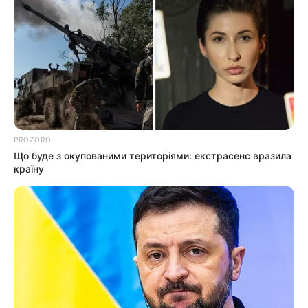
Новини
Попит на нерухомість в Ужгороді зростає –
аналітика девелопера підтверджує
загальнонаціональний інтерес
У селі на Закарпатті жінки взялися засипати
PROZORO
джерело, з якого люди набирали питну воду: що
Що буде з окупованими територіями: екстрасенс вразила
сталося? (фото, відео)
країну
До $20 тисяч за «списання»: на Закарпатті
розслідують схему з військовозобов’язаними —
підозри отримали екскерівники Мукачівського
ТЦК
У Ясінянській громаді відкрили черговий простір
психологічної підтримки (фото)