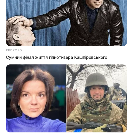
PROZORO
Сумний фінал життя гіпнотизера Кашпіровського