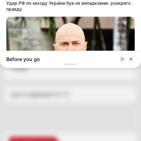
Партнерські матеріали
Удар РФ по заходу України був не випадковим: розкрито
правду
Події
Політика
Спорт
Before you go
Схеми
[wp-rss-aggregator id="2"]
PROZORO
Влад Яма тягає важкі візки в США: ким тепер працює
артист