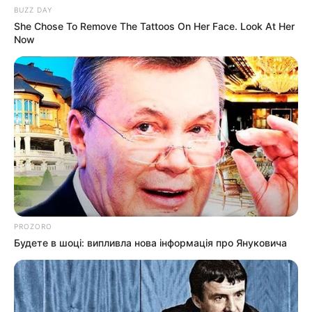
BUZZ DAY
She Chose To Remove The Tattoos On Her Face. Look At Her
Now
PROZORO
Будете в шоці: випливла нова інформація про Януковича