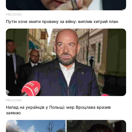
Залишити відповідь
PROZORO
Путін хоче змити провину за війну: виплив хитрий план
Щоб відправити коментар вам необхідно
авторизуватись
.
Погода
Ужгород
влажность:
давление:
PROZORO
Напад на українців у Польщі: мер Вроцлава вразив
ветер:
заявою
Погода на 10 дней от
sinoptik.ua