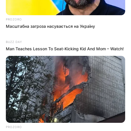
Катування, кайданки та незаконне утримання
людей: працівника Ужгородського ТЦК
PROZORO
судитимуть, дії ще двох його колег розслідує ДБР
Масштабна загроза насувається на Україну
(відео)
BUZZ DAY
Man Teaches Lesson To Seat-Kicking Kid And Mom – Watch!
Категорії
Без рубрики
Гарячi
Культура
Нам пишуть
PROZORO