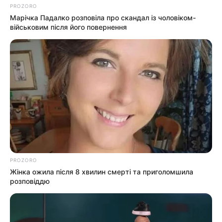
PROZORO
Марічка Падалко розповіла про скандал із чоловіком-
військовим після його повернення
Пов’язаний запис
ПАРТНЕРСЬКІ МАТЕРІАЛИ
ПОДІЇ
Попит на нерухомість в
PROZORO
Ужгороді зростає – аналітика
Жінка ожила після 8 хвилин смерті та приголомшила
девелопера підтверджує
розповіддю
СЕР 7, 2026
загальнонаціональний інтерес