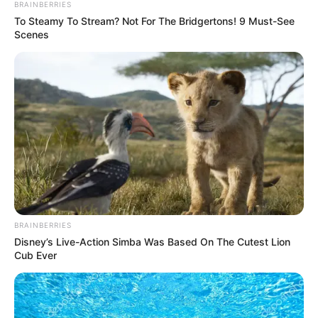
BRAINBERRIES
Зібравши достатньо доказів слідчі поліції
To Steamy To Stream? Not For The Bridgertons! 9 Must-See
Виноградова повідомили фігурантові про підозру в
Scenes
скоєнні ним згаданого злочину. Його судитимуть.
Стежте за новинами Закарпаття та України у
нашому
Телеграм каналі.
Навігація
На Закарпаття завезли
24-річний “підприємець”
записів
рис з смертельно
спробував ввезти на
небезпечним канцерогеном
Закарпаття 9 смартфонів
без оподаткування
BRAINBERRIES
Disney’s Live-Action Simba Was Based On The Cutest Lion
Cub Ever