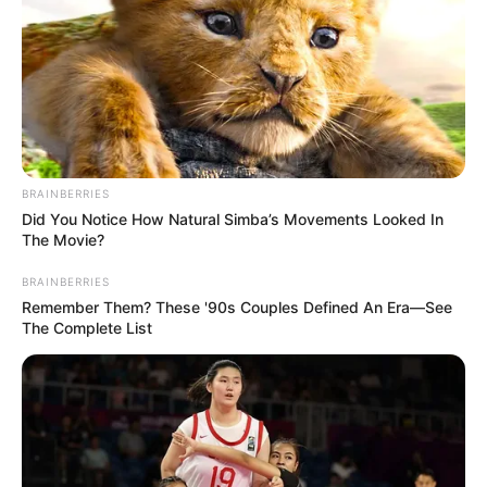
надсилають відео про несправність програми
«Дія». Нагадаємо, що раніше Володимир
Зеленський ініціював одноразову…
BRAINBERRIES
Did You Notice How Natural Simba’s Movements Looked In
The Movie?
BRAINBERRIES
Remember Them? These '90s Couples Defined An Era—See
The Complete List