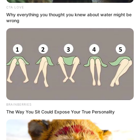
CTA LOVE
Why everything you thought you knew about water might be
wrong
НАМ ПИШУТЬ
ПОДІЇ
Коли «Дія» не діє: ужгородці
скаржаться на неможливість
отримання президентських 8000 грн
компенсації ФОПам (відео)
BRAINBERRIES
14.12.2020
The Way You Sit Could Expose Your True Personality
Читачі Groza–news заявляють, що підтримка
бізнесу у вигляді компенсації 8000 карантинних
гривень ФОПам не діє. У підтвердження