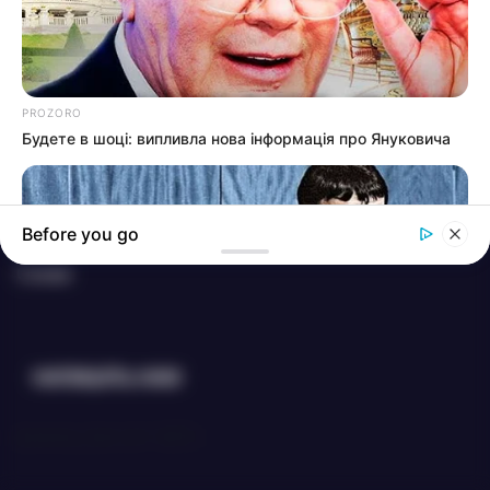
Нам пишуть
Партнерські матеріали
Події
PROZORO
Будете в шоці: випливла нова інформація про Януковича
Політика
Спорт
Before you go
Схеми
НАПИШIТЬ НАМ
PROZORO
[everest_form id="165"]
Сумний фінал життя гіпнотизера Кашпіровського