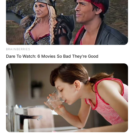
BRAINBERRIES
Dare To Watch: 6 Movies So Bad They're Good
ПОДІЇ
Прокуратурі Закарпаття не вдалося
відстояти майно Василя Брензовича