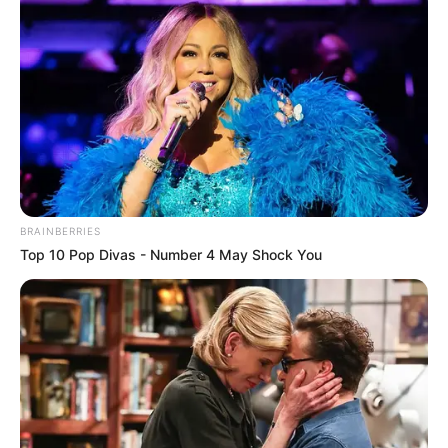
ПОДІЇ
ПОЛІТИКА
Вибори нового голови Закарпатської
BRAINBERRIES
облради пройшли за сценарієм
Top 10 Pop Divas - Number 4 May Shock You
«Рідного Закарпаття»?
09.12.2020
Від 7 грудня Закарпатська обласна рада — з новим
керівництвом. Як і прогнозували ЗМІ, керівником
ради обрано Олексія Петрова, який тепер має
скласти повноваження голови Закарпатської ОДА.