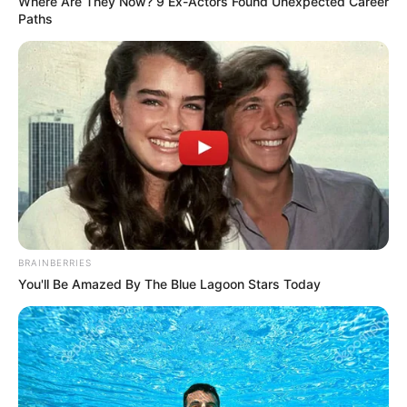
Where Are They Now? 9 Ex-Actors Found Unexpected Career
Paths
НАМ ПИШУТЬ
ПОДІЇ
Ужгородці скаржаться на незаконно
встановлені «лежачі поліцейські» у
Минаї (фото)
BRAINBERRIES
10.12.2020
You'll Be Amazed By The Blue Lagoon Stars Today
До редакції Groza-News звернулися ужгородці та
жителі навколишніх сіл, які їздять у справах або на
роботу через село Минай, що входить до
Холмківської ОТГ. Люди кажуть, що віднедавна на