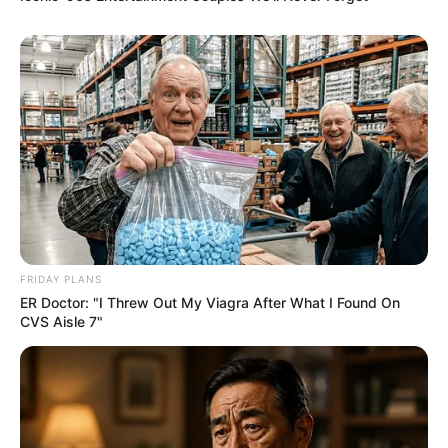
Політика
Спорт
Схеми
[wp-rss-aggregator id="2"]
FRIDAY PLANS
ER Doctor: "I Threw Out My Viagra After What I Found On
CVS Aisle 7"
Ви пропустили