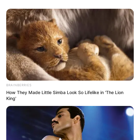
BRAINBERRIES
How They Made Little Simba Look So Lifelike in 'The Lion
King'
ПОДІЇ
Ліквідована Виноградівська райрада
заборгувала освітянам понад
півмільйона гривень