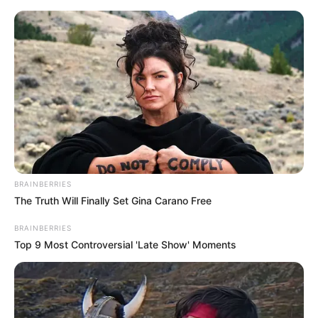
Перейти
до
вмісту
Groza-news.info
Громада Закарпаття
BRAINBERRIES
The Truth Will Finally Set Gina Carano Free
Категорія:
Події
BRAINBERRIES
Top 9 Most Controversial 'Late Show' Moments