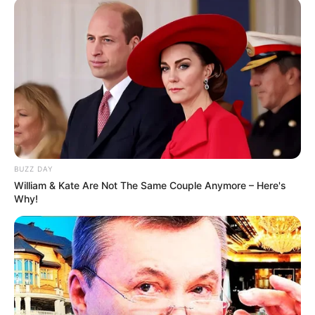
info@groza-news.info
BUZZ DAY
КАТЕГОРІЇ
William & Kate Are Not The Same Couple Anymore – Here's
Why!
Без рубрики
Гарячi
Культура