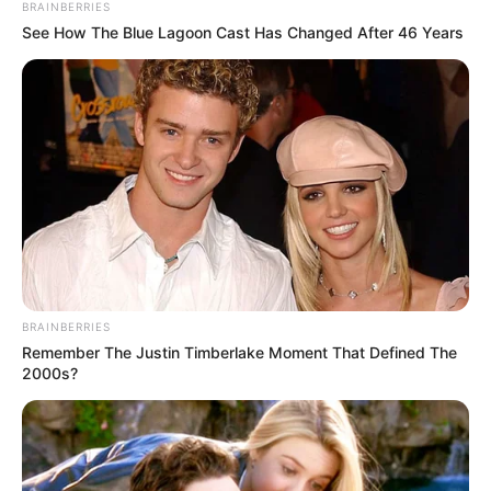
BRAINBERRIES
See How The Blue Lagoon Cast Has Changed After 46 Years
BRAINBERRIES
Remember The Justin Timberlake Moment That Defined The
2000s?
ПОДІЇ
ПОЛІТИКА
Ужгородські депутати зняли з порядку
денного майже половину