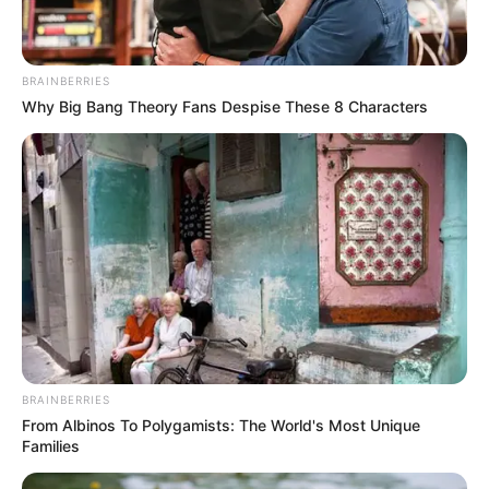
Обрано також заступників…
BRAINBERRIES
Why Big Bang Theory Fans Despise These 8 Characters
BRAINBERRIES
From Albinos To Polygamists: The World's Most Unique
Families
ГАРЯЧI
ПОДІЇ
ПОЛІТИКА