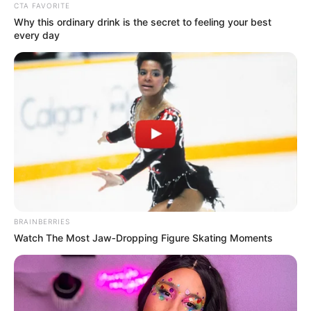
29.12.2020
CTA FAVORITE
Why this ordinary drink is the secret to feeling your best
Закарпатський апеляційний суд ухвалив рішення
every day
про арешт майна, яке було вилучене під час
обшуків у керівника «Партії угорців України»
Василя Брензовича 30 листопада, повідомляє
пресслужба суду. Зазначається, що рішення в…
BRAINBERRIES
Watch The Most Jaw‑Dropping Figure Skating Moments