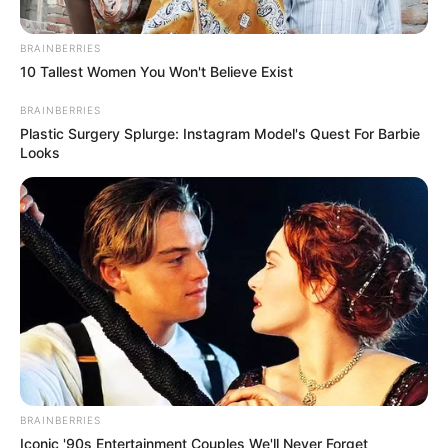
судитимуть, дії ще двох його колег розслідує ДБР
(відео)
BRAINBERRIES
10 Tallest Women You Won't Believe Exist
Категорії
BRAINBERRIES
Plastic Surgery Splurge: Instagram Model's Quest For Barbie
Looks
Без рубрики
Гарячi
Культура
Нам пишуть
Партнерські матеріали
BRAINBERRIES
Події
Iconic '90s Entertainment Couples We'll Never Forget