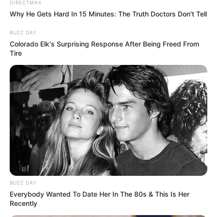
DIRECTMAX
Why He Gets Hard In 15 Minutes: The Truth Doctors Don't Tell
ГАРЯЧI
ПОДІЇ
BUZZ DAY
До $20 тисяч за «списання»: на
Colorado Elk's Surprising Response After Being Freed From
Tire
Закарпатті розслідують схему з
військовозобов’язаними —
07.08.2026
підозри отримали екскерівники
Мукачівського ТЦК
ГАРЯЧI
ПОДІЇ
У Ясінянській громаді відкрили
черговий простір
психологічної підтримки (фото)
06.08.2026
BUZZ DAY
Everybody Wanted To Date Her In The 80s & This Is Her
Recently