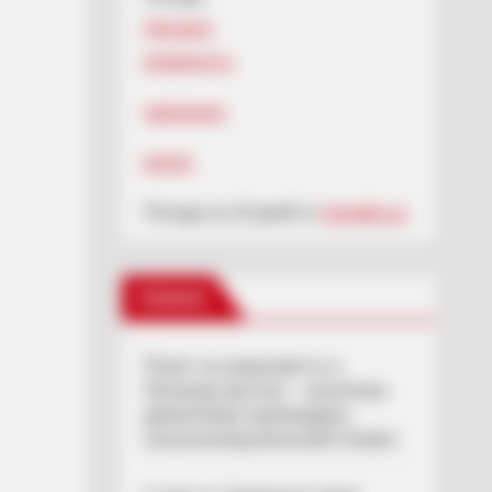
Ужгород
влажность:
давление:
ветер:
Погода на 10 дней от
sinoptik.ua
Новини
Попит на нерухомість в
Ужгороді зростає – аналітика
девелопера підтверджує
загальнонаціональний інтерес