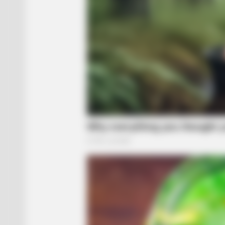
BRAINBERRIES
Remember The Justin Timberlake
The 2000s?