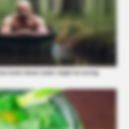
BRAINBERRIES
 Moment That Defined
The Most Surprising Th
BRAIN
Pla
Mod