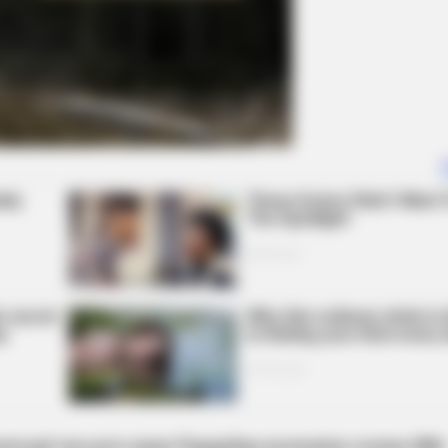
делегації чеського краю Пардубіце розповіли голова ОВА