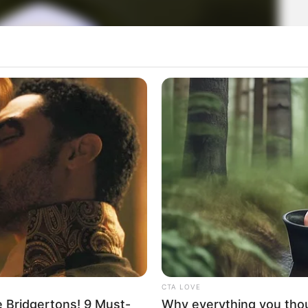
CTA LOVE
 Bridgertons! 9 Must-
Why everything you tho