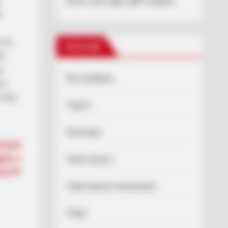
колег розслідує ДБР (відео)
.
 те,
Категорії
і.
р
Без рубрики
 у
газу,
Гарячi
Культура
альні
ніх з
Нам пишуть
ео)
Партнерські матеріали
Події