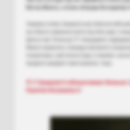
Віктор Микита, голова облради Володимир Ч
Зокрема голова Закарпатської обласної військов
що область вирішила взяти під опіку одну з не
Ідеться про Тягинську ТГ. Нещодавно, відвідавш
Микита привезли у громаду електричні генератори
генераторах, щоб качати воду зі скважин, насоси
продукти швидкого приготування, тощо.
Навігація
У Закарпатті облаштовано близько 
Пунктів Незламності
записів