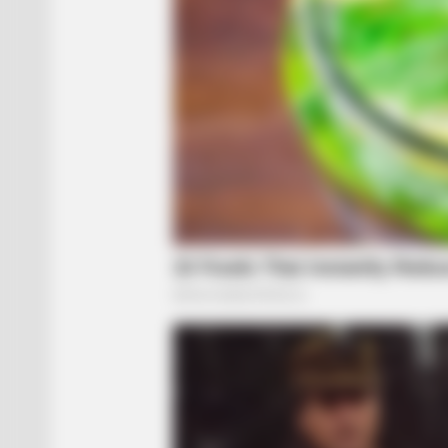
BRAINBERRIES
From Baddies To Sweethearts: 9
Actresses That Can Do It All!