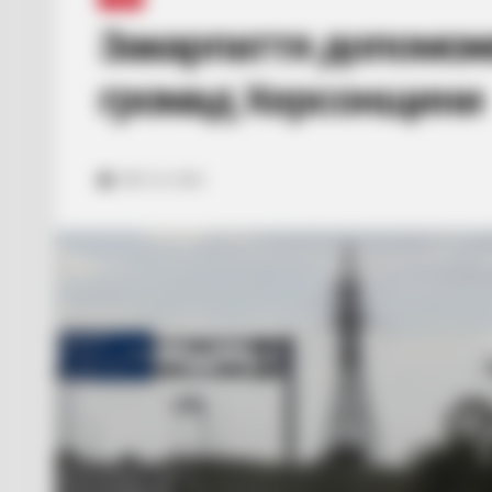
Закарпаття допоможе
громад Херсонщини
ЛИС 22, 2022