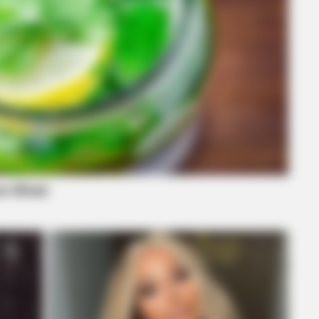
CTA FAVORITE
Why this ordinary drink is the secret
to feeling your best every day
BRAINBERRIES
Top 9 Most Controversi