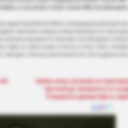
убірко та заступник голови голови ОВА Ігор Шинкарюк
ої адміністрації Віктор Микита поінформував делегацію про
щодавно звільнених громад на березі Дніправа на Херсонщин
и звільнену від рашистів територію, Ігор Шинкарюк та Вікто
. Адже тут нема ні води, ні світла ні тепла. Тому є потреба
, черпадла, плити для приготування їжі, печі на дровах або 
140
Орбан знову натякнув на територі
претензії до Закарпаття та сусід
Угорщиною держав (фото, від