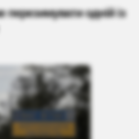
 перезимувати одній із