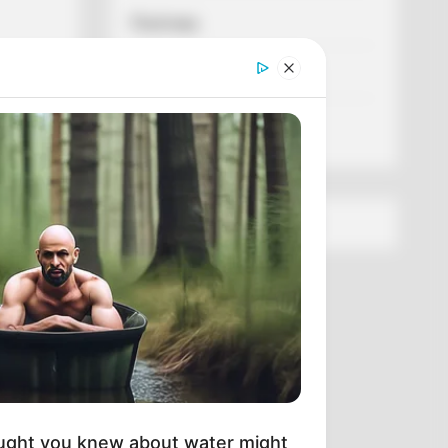
Політика
Спорт
Схеми
[wp-rss-aggregator id="2"]
ught you knew about water might