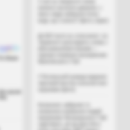
У селі на Закарпатті жінки
взялися засипати джерело, з
якого люди набирали питну
воду: що сталося? (фото, відео)
До $20 тисяч за «списання»: на
Закарпатті розслідують схему з
військовозобов’язаними —
підозри отримали екскерівники
Мукачівського ТЦК
У Ясінянській громаді відкрили
черговий простір психологічної
підтримки (фото)
Катування, кайданки та
незаконне утримання людей:
працівника Ужгородського ТЦК
судитимуть, дії ще двох його