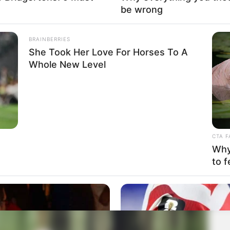
be wrong
BRAINBERRIES
She Took Her Love For Horses To A
Whole New Level
CTA F
Why 
to f