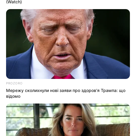
(Watch)
Львів. Рейс до Ужгорода курсуватиме регулярно
до кінця року, а до Чопа – впродовж місяця.
Додатковий поїзд № 284/283 Ужгород − Київ
курсуватиме через день з 1 вересня і до початку
нового графіку руху на 2026 рік. Він буде підв’язаний
у Києві під швидкісні поїзди до Харкова та Дніпра.
Рейс № 218/217 Чоп − Львів курсуватиме у наступні
дати: 1, 3, 5, 7, 9, 11, 13, 15, 17, 19, 21, 23, 25, 27, 29
вересня.
PROZORO
Мережу сколихнули нові заяви про здоров'я Трампа: що
Нагадаємо, УЗ також призначила додаткові рейси на
відомо
маршрутах № 260/259 Чоп ─ Кременчук та №
258/257 Ясіня ─ Кропивницький. Поїзди
курсуватимуть з вересня кілька разів на тиждень.
УЗ