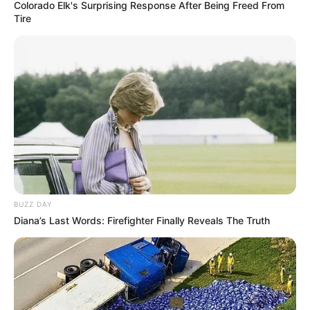
Colorado Elk's Surprising Response After Being Freed From
Tire
Політика
Спорт
Схеми
[wp-rss-aggregator id="2"]
BUZZ DAY
Diana’s Last Words: Firefighter Finally Reveals The Truth
Ви пропустили