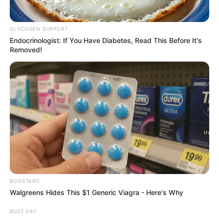
Діти Ясінянської громади побували на
відпочинку в Польщі та Італії (фото, відео)
GLYCOGEN SUPPORT
Endocrinologist: If You Have Diabetes, Read This Before It's
Removed!
Категорії
Без рубрики
Гарячi
Культура
Нам пишуть
BOOSTARO
Партнерські матеріали
Walgreens Hides This $1 Generic Viagra - Here's Why
BUZZ DAY
Події