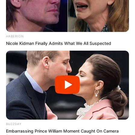
УЗ
20.08.2025 12:47
ПОДІЇ
HABERION
Nicole Kidman Finally Admits What We All Suspected
BUZZDAY
З 1 вересня Укрзалізниця запустить додаткові
Embarrassing Prince William Moment Caught On Camera
поїзди сполученнями Ужгород – Київ та Чоп –