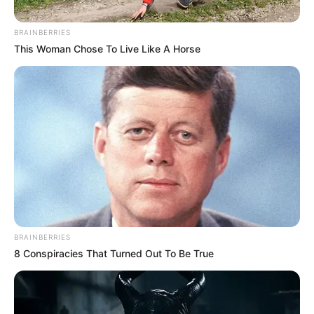
Залишити відповідь
BRAINBERRIES
This Woman Chose To Live Like A Horse
Щоб відправити коментар вам необхідно
авторизуватись
.
Погода
Ужгород
влажность:
давление:
BRAINBERRIES
8 Conspiracies That Turned Out To Be True
ветер:
Погода на 10 дней от
sinoptik.ua