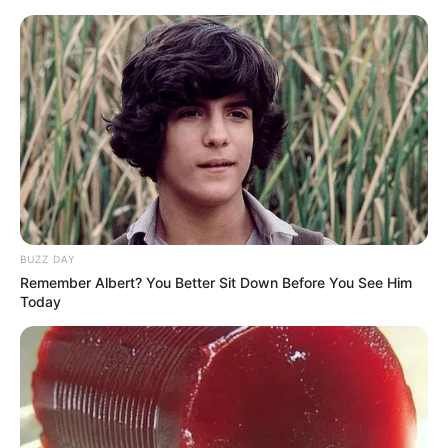
Перейти
до
вмісту
Groza-news.info
Громада Закарпаття
BUZZ DAY
Remember Albert? You Better Sit Down Before You See Him
Today
ГАРЯЧI
ПОДІЇ
Укрзалізниця призначила
додаткові поїзди до Ужгорода і