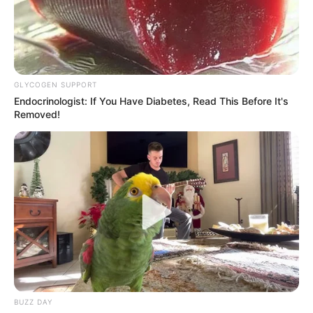
Чопа на осінь
СЕР 20, 2025
GLYCOGEN SUPPORT
Endocrinologist: If You Have Diabetes, Read This Before It's
Removed!
BUZZ DAY