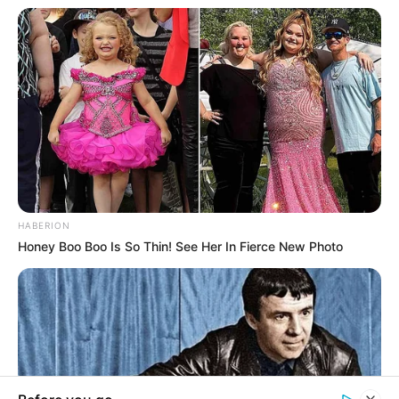
Нам пишуть
Партнерські матеріали
Події
Політика
Спорт
HABERION
Схеми
Honey Boo Boo Is So Thin! See Her In Fierce New Photo
Manage Consent
НАПИШIТЬ НАМ
To provide the best experiences, we use technologies like cookies to store
and/or access device information. Consenting to these technologies will
allow us to process data such as browsing behavior or unique IDs on this
[everest_form id="165"]
site. Not consenting or withdrawing consent, may adversely affect certain
features and functions.