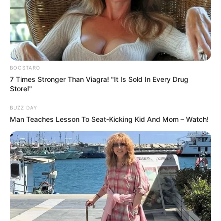
Навігація
На Закарпатті суд визнав
На Закарпатті запрацює
записів
законним будівництво на
проєкт школи без паперів
полонині Рівній
та бюрократії «Мрія»
BOOSTARO
7 Times Stronger Than Viagra! "It Is Sold In Every Drug
Store!"
BUZZ DAY
Man Teaches Lesson To Seat-Kicking Kid And Mom – Watch!