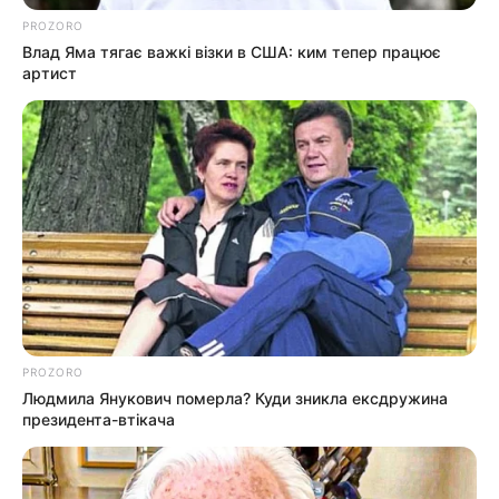
PROZORO
Влад Яма тягає важкі візки в США: ким тепер працює
артист
PROZORO
Людмила Янукович померла? Куди зникла ексдружина
президента-втікача