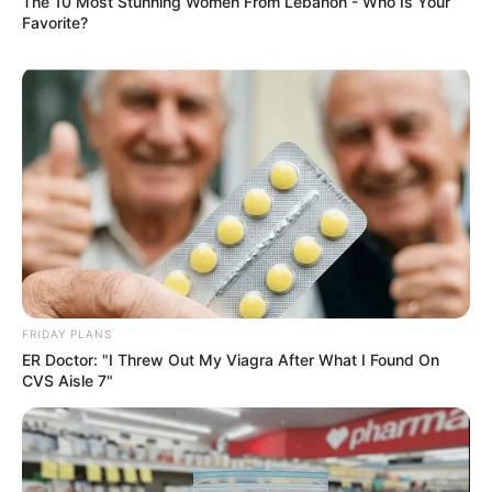
The 10 Most Stunning Women From Lebanon - Who Is Your
Favorite?
Погода
Ужгород
влажность:
давление:
ветер:
Погода на 10 дней от
sinoptik.ua
FRIDAY PLANS
ER Doctor: "I Threw Out My Viagra After What I Found On
CVS Aisle 7"
Новини
Попит на нерухомість в Ужгороді зростає –
аналітика девелопера підтверджує