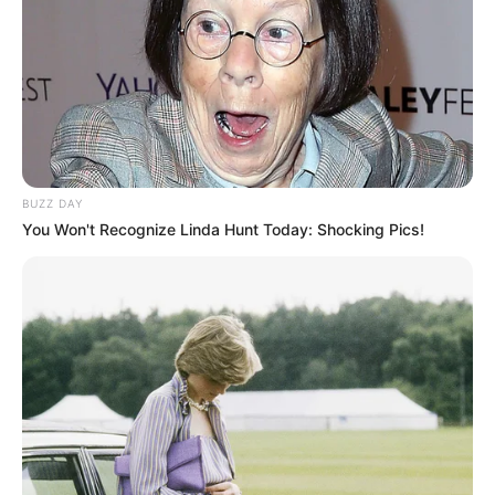
Спорт
Схеми
[wp-rss-aggregator id="2"]
BUZZ DAY
You Won't Recognize Linda Hunt Today: Shocking Pics!
Ви пропустили
ПАРТНЕРСЬКІ МАТЕРІАЛИ
ПОДІЇ