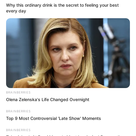
Why this ordinary drink is the secret to feeling your best
every day
Пов’язаний запис
ПАРТНЕРСЬКІ МАТЕРІАЛИ
ПОДІЇ
Попит на нерухомість в
Ужгороді зростає – аналітика
девелопера підтверджує
СЕР 7, 2026
загальнонаціональний інтерес
BRAINBERRIES
Olena Zelenska's Life Changed Overnight
BRAINBERRIES
Top 9 Most Controversial 'Late Show' Moments
ГАРЯЧI
ПОДІЇ
У селі на Закарпатті жінки
BRAINBERRIES