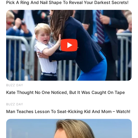
Pick A Ring And Nail Shape To Reveal Your Darkest Secrets!
BUZZ DAY
Kate Thought No One Noticed, But It Was Caught On Tape
Росіянин, який свого часу переписувався і
BUZZ DAY
консультувався з ужгородським блогером та
Man Teaches Lesson To Seat-Kicking Kid And Mom – Watch!
відомим далеко за межами України
представником ІТ-галузі, у грубій формі вдався
до погроз
.