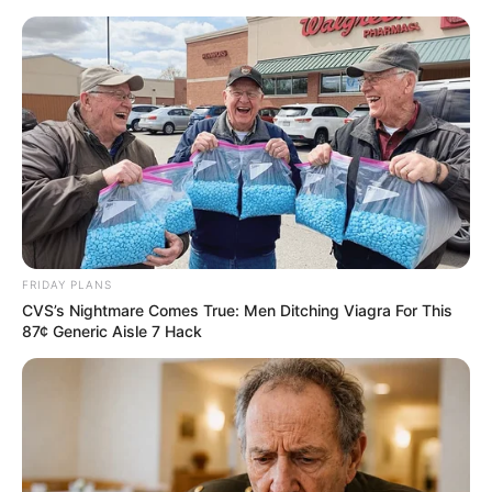
Перейти
до
вмісту
Groza-news.info
Громада Закарпаття
FRIDAY PLANS
CVS’s Nightmare Comes True: Men Ditching Viagra For This
87¢ Generic Aisle 7 Hack
ГАРЯЧI
ПОДІЇ
Росіянин у переписці з місцевим
програмістом погрожує вдарити