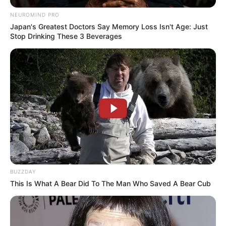
NEUROMIND PRO
Категорії
Japan's Greatest Doctors Say Memory Loss Isn't Age: Just
Stop Drinking These 3 Beverages
Без рубрики
Гарячi
Культура
Нам пишуть
Партнерські матеріали
BUZZDAY
This Is What A Bear Did To The Man Who Saved A Bear Cub
Події
Політика