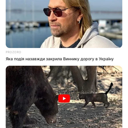
“
Ты с..ка бендеровская будешь говорить или по
твоему Ужгороду и твоему семейству еб…ть
Искандерами?…”
PROZORO
Яка подія назавжди закрила Виннику дорогу в Україну
Скрін із телефону Євгена Андріканича