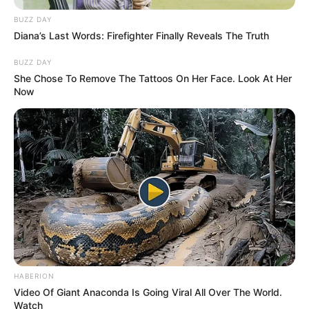
Попит на нерухомість в
BUZZ DAY
Ужгороді зростає – аналітика
Diana’s Last Words: Firefighter Finally Reveals The Truth
девелопера підтверджує
07.08.2026
BUZZ DAY
загальнонаціональний інтерес
She Chose To Remove The Tattoos On Her Face. Look At Her
Now
ГАРЯЧI
ПОДІЇ
У селі на Закарпатті жінки
взялися засипати джерело, з
якого люди набирали питну
07.08.2026
воду: що сталося? (фото,
відео)
HABERION
Video Of Giant Anaconda Is Going Viral All Over The World.
Watch