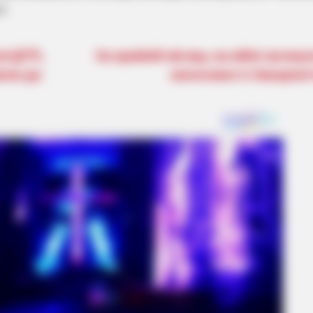
і.
BRAINBERRIES
BRAIN
The Monster Snake That Makes
How
ої ДТП,
За крайній місяць на війні загину
Anacondas Look Tiny!
Sec
жено до
захисники із Закарпа
BRAINBERRIES
Clothes And Shoes Are T
Family!