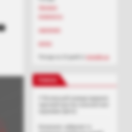
Ужгород
влажность:
в
давление:
ветер:
Погода на 10 дней от
sinoptik.ua
Новини
У Ясінянській громаді відкрили
черговий простір психологічної
підтримки (фото)
Катування, кайданки та