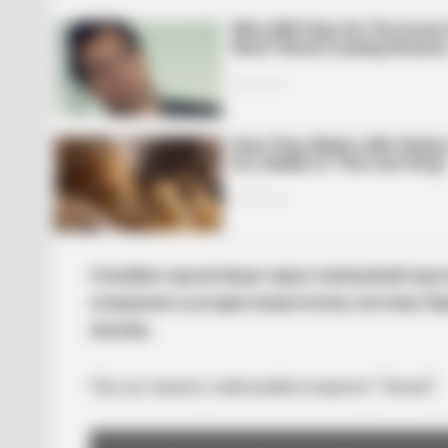
Спокійно пролетівши через повітряний прост
атакували сьогодні енергетичну систему Укра
масиву.
Про це свідчить інфографіка видання “Тризуб”.