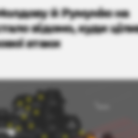
Молдову й Румунію на
стало відомо, куди ціли
ової атаки