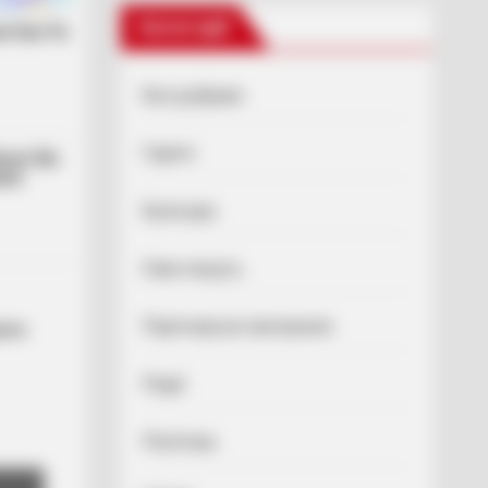
Категорії
Без рубрики
Гарячi
Культура
Нам пишуть
Партнерські матеріали
ого
Події
Політика