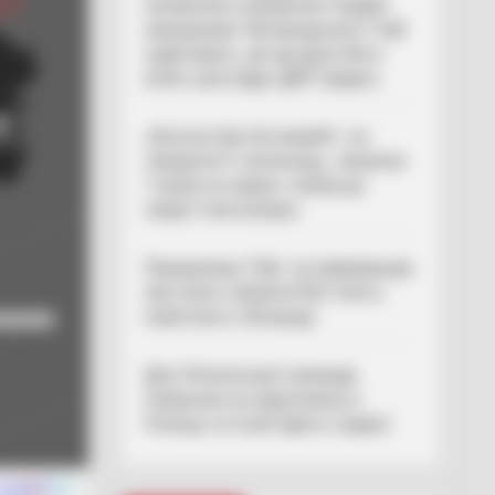
незаконне утримання людей:
працівника Ужгородського ТЦК
судитимуть, дії ще двох його
колег розслідує ДБР (відео)
«Батько був би живий»: на
Закарпатті злочинець, чекаючи
7 років на вирок, побив до
смерті пенсіонера
Працівника ТЦК, за інформацію
про якого обіцяли $10 тисяч,
помітили в Ужгороді
Діти Ясінянської громади
побували на відпочинку в
Польщі та Італії (фото, відео)