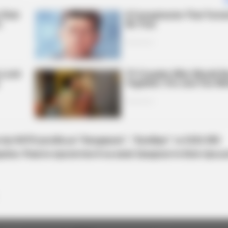
ір НАТО російські “Кинджали”, “Калібри” та Х101-555
їни. Ракети пролетіли й на межі Закарпаття біля гірськ