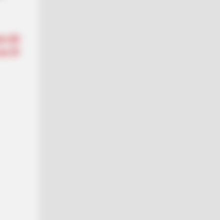
BERRIES
 Does "Darkest Hour" Spotted
ло 32
rets That No One Knew?
ття
he Real Challenges For This