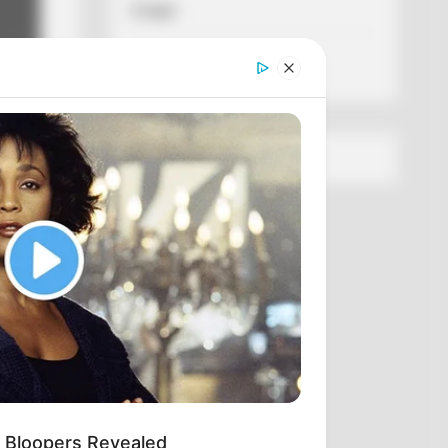
Спорт
Схеми
[wp-rss-aggregator id="2"]
 Bloopers Revealed