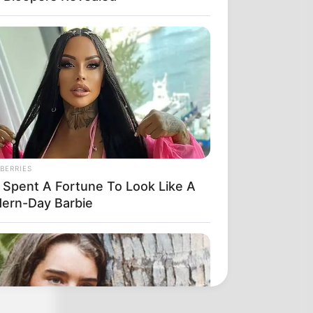
BERRIES
 Spent A Fortune To Look Like A
ern-Day Barbie