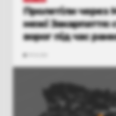
Пролетіли через 
межі Закарпаття: 
ворог під час ранк
ГРУ 25, 2024