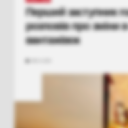
Перший заступник г
розповів про зміни в
вантажівок
ЛИС 8, 2023