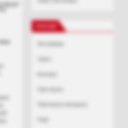
смерті пенсіонера
Категорії
 лише
Без рубрики
Гарячi
зі.
и
Культура
Нам пишуть
рили
Партнерські матеріали
ну
мній
Події
ему