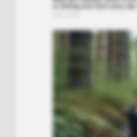
BRAINBERRIES
Hollywood's Inaccurate Portrayal o
Inside!