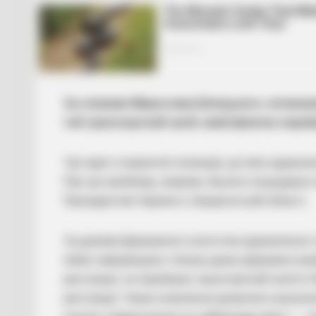
За словами Мирослава Білецького, починаюч
той транспортний засіб, який фізично перебу
“Це один із варіантів хитрощів, до яких вдавали
Про цю проблему, зокрема, йшлося нещодавно пі
Президентові України в Закарпатській області.
За даними Державного агентства відновлення т
обмін інформацією з базою даних Держмитслужб
реєстрації, чи перебуває транспортний засіб в Ук
реєстрації. Також оновлення дозволить визнача