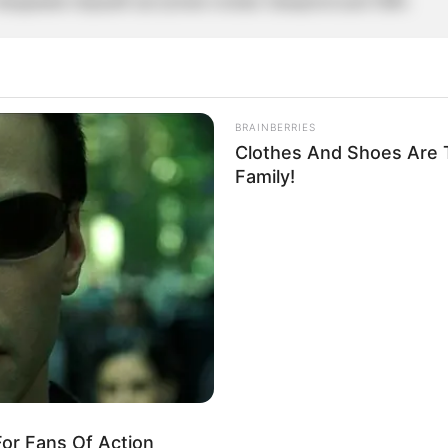
повідомив перший заступник голови Закарпатської ОВА.
я,
Найбільший прапор Закарпаття приспус
на знак жалоби за бійцями 128-ї бриг
BRAINBERRIES
Clothes And Shoes Are T
Family!
or Fans Of Action