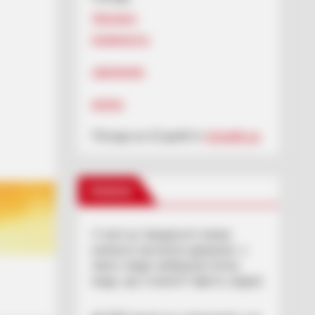
Ужгород
влажность:
давление:
ветер:
Погода на 10 дней от
sinoptik.ua
Новини
У селі на Закарпатті жінки
взялися засипати джерело, з
якого люди набирали питну
воду: що сталося? (фото, відео)