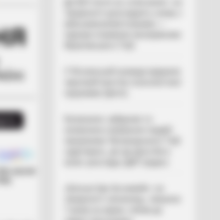
До $20 тисяч за «списання»: на
Закарпатті розслідують схему з
військовозобов’язаними —
підозри отримали екскерівники
Мукачівського ТЦК
У Ясінянській громаді відкрили
черговий простір психологічної
підтримки (фото)
Катування, кайданки та
незаконне утримання людей:
працівника Ужгородського ТЦК
судитимуть, дії ще двох його
колег розслідує ДБР (відео)
«Батько був би живий»: на
Закарпатті злочинець, чекаючи
7 років на вирок, побив до