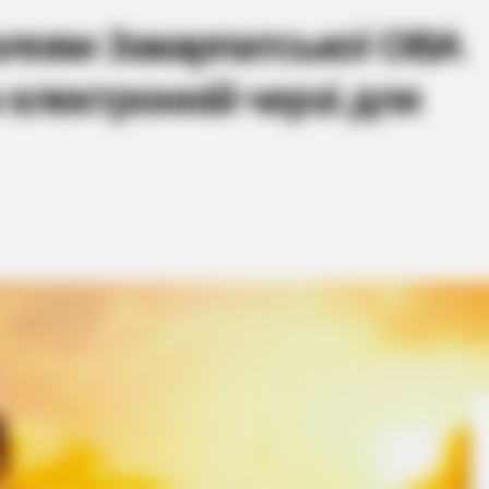
олови Закарпатської ОВА
 електронній черзі для