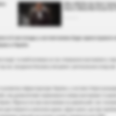
и із 6 листопада у системі можна буде зареєструвати
ває в Україні.
ся водії, та який впливав на час очікування вантажівок у чер
д час засідання Конгресу місцевих і регіональних влад пр
а розвитку інфраструктури України, у системі єЧерги розши
и, яка дозволятиме порівнювати номер вантажівки та краї
раїні. Йдеться як про вантажівки на українській, так і інозе
ти достовірність внесених даних. Дуже цінно, що про пробл