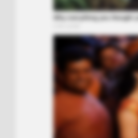
BRAINBERRIES
Tropes Hollywood Invented That 
Nothing To Do With Reality