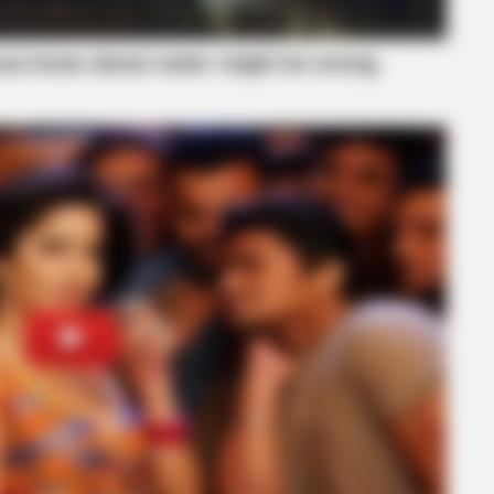
CTA LOVE
BRAIN
Have
Why this ordinary drink is the secret
Dar
to feeling your best every day
The