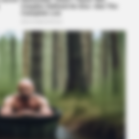
BRAINBERRIES
f Reality - Take a Look
Who Will Be the Next J
So Far