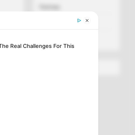
Політика
тили
Спорт
ади
Схеми
he Real Challenges For This
[wp-rss-aggregator id="2"]