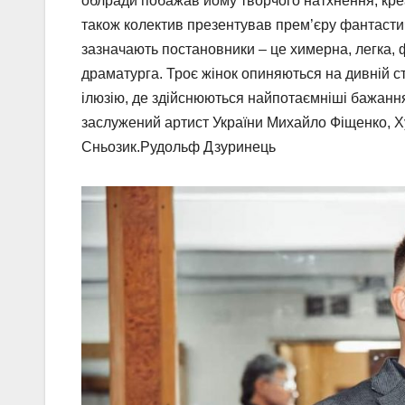
облради побажав йому творчого натхнення, креа
також колектив презентував прем’єру фантастич
зазначають постановники – це химерна, легка, ф
драматурга. Троє жінок опиняються на дивній ста
ілюзію, де здійснюються найпотаємніші бажан
заслужений артист України Михайло Фіщенко, 
Сньозик.Рудольф Дзуринець