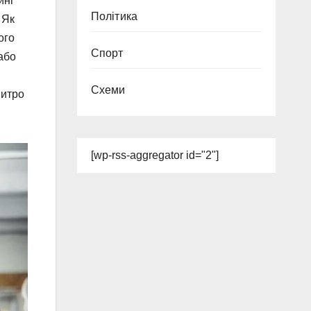
ині
Політика
 Як
ого
Спорт
 або
Схеми
митро
[wp-rss-aggregator id="2"]