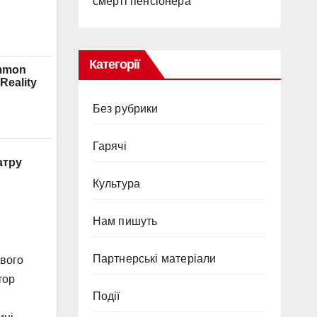
смерті пенсіонера
Категорії
Без рубрики
Гарячi
атру
Культура
Нам пишуть
Партнерські матеріали
ового
тор
Події