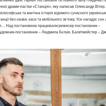
тивних ідей, гарних постановок та повного залу глядачів.Н
ної драми-пастки «Станція», яку написав Олександр Вітер.
ілософська та магічна історія відомого сучасного українськ
нції без назви, каси та мобільного зв’язку. Усе нагадує сон
ня… Над постановкою працювали:режисер-постановник –
Художник-постановник – Людмила Бєлая, Балетмейстер – Д