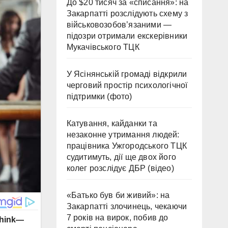
До $20 тисяч за «списання»: на
Закарпатті розслідують схему з
військовозобов’язаними —
підозри отримали екскерівники
Мукачівського ТЦК
У Ясінянській громаді відкрили
черговий простір психологічної
підтримки (фото)
Катування, кайданки та
незаконне утримання людей:
працівника Ужгородського ТЦК
судитимуть, дії ще двох його
колег розслідує ДБР (відео)
«Батько був би живий»: на
Закарпатті злочинець, чекаючи
7 років на вирок, побив до