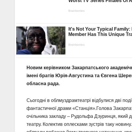
Новим керівником Закарпатського академіч
імені братів Юрія-Августина та Євгена Шер
обласна рада.
Сьогодні в облмуздрамтеатрі відбулися дві поді
фантастичної драми «Станція».Голова Закарпа
очільника закладу – Рудольфа Дзуринця, який д
театру. Колектив оплесками зустрів таку новин