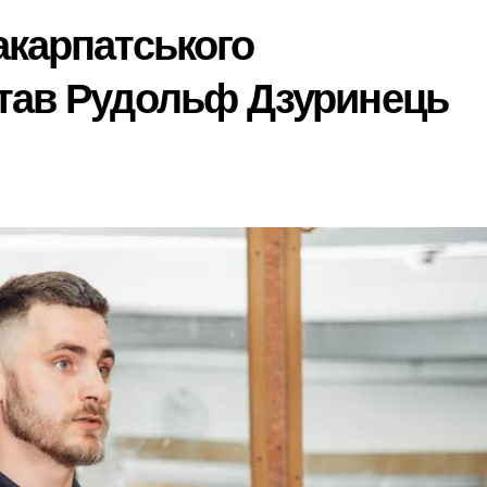
акарпатського
тав Рудольф Дзуринець