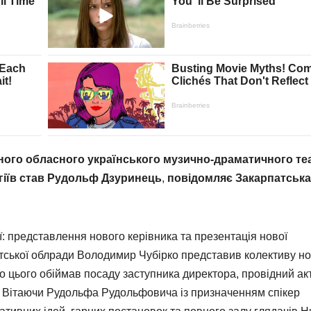
ного обласного українського музично-драматичного те
егіїв став Рудольф Дзуринець
,
повідомляє Закарпатська
ї: представлення нового керівника та презентація нової
тської облради Володимир Чубірко представив колективу н
о цього обіймав посаду заступника директора, провідний ак
у. Вітаючи Рудольфа Рудольфовича із призначенням спікер