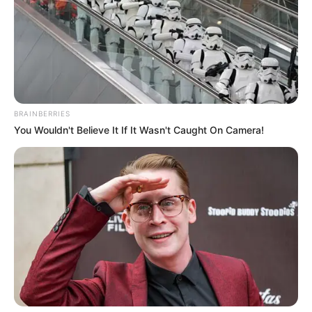
“Едгар Токар, начальник Мукачівської районної
військової адміністрації є можливим претендентом
на посаду начальника Закарпатської ОВА, у випадку
переходу нинішнього очільника області Віктора
Микити
на вищу посаду
в Офісі Президента.
BRAINBERRIES
You Wouldn't Believe It If It Wasn't Caught On Camera!
Едгар Токар наділений такими рисами, як стійкість,
дисциплінованість та, що головне, вміє чітко
виконувати будь які розпорядження вищестоячого
начальства, не задаючи зайвих запитань.
Якщо він отримає завдання розігнати Мукачівську
міську раду, яка підвищує тарифи на комунальні
послуги, всупереч чинному законодавству, можете
бути впевнені, Едгар це зробить швидко і якісно.