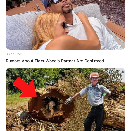
авторизуватись
.
Погода
Ужгород
BUZZ DAY
влажность:
Rumors About Tiger Wood's Partner Are Confirmed
давление:
ветер:
Погода на 10 дней от
sinoptik.ua
Новини