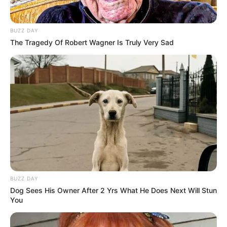
Політика
BUZZ DAY
Спорт
The Tragedy Of Robert Wagner Is Truly Very Sad
Схеми
[wp-rss-aggregator id="2"]
BUZZ DAY
Ви пропустили
Dog Sees His Owner After 2 Yrs What He Does Next Will Stun
You