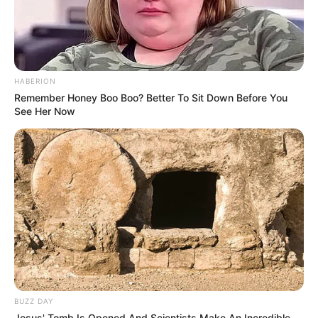
HABERION
Remember Honey Boo Boo? Better To Sit Down Before You
See Her Now
BUZZ DAY
Jesus' Tomb Is Opened And Scientists Make An Incredible