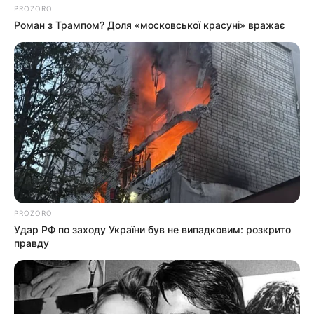
PROZORO
Роман з Трампом? Доля «московської красуні» вражає
PROZORO
Удар РФ по заходу України був не випадковим: розкрито
правду