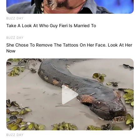
ГАРЯЧI
ПОДІЇ
До $20 тисяч за «списання»: на
BUZZ DAY
Take A Look At Who Guy Fieri Is Married To
Закарпатті розслідують схему з
військовозобов’язаними —
BUZZ DAY
07.08.2026
підозри отримали екскерівники
She Chose To Remove The Tattoos On Her Face. Look At Her
Мукачівського ТЦК
Now
ГАРЯЧI
ПОДІЇ
У Ясінянській громаді відкрили
черговий простір
психологічної підтримки (фото)
06.08.2026
BUZZ DAY