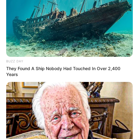
(відео)
Категорії
Без рубрики
Гарячi
BUZZ DAY
They Found A Ship Nobody Had Touched In Over 2,400
Years
Культура
Нам пишуть
Партнерські матеріали
Події