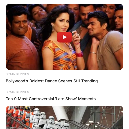
BRAINBERRIES
Bollywood’s Boldest Dance Scenes Still Trending
Така комбінація можлива у разі переходу діючого
BRAINBERRIES
голови ОВА Віктора Микити на роботу у Офіс
Top 9 Most Controversial 'Late Show' Moments
президента України. Про це
повідомляє
журналіст Павло Федака, опираючись на власні
джерела у владнизх структурах.