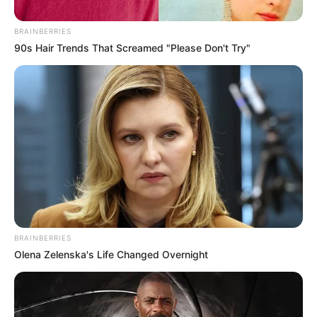
“Врятуймо життя! До мене звернулася родина
BRAINBERRIES
жителя Тячівщини Пригоди Андрія Івановича, який
90s Hair Trends That Screamed "Please Don't Try"
зараз перебуває у реанімаційному відділенні
Тячівської районної лікарні. Йому терміново потрібне
переливання крові! Потрібна перша група. Родина
просить допомогти врятувати життя батька й
чоловіка.
Прошу відгукнутися небайдужих жителів Тячівщини
та всіх, хто має можливість і бажання стати донором
і подарувати людині шанс на життя, а родині – надію.
Упевнений, разом нам це цілком до снаги!”, –
BRAINBERRIES
написав Білецький.
Olena Zelenska's Life Changed Overnight
Крові можна здати у Тячівській районній лікарні.