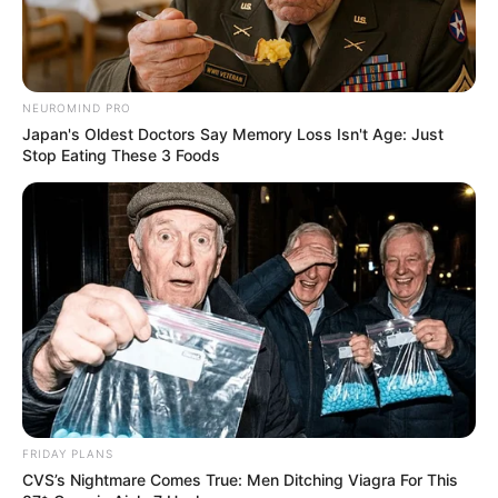
Новини
Скандал у Берегівському ТЦК: сотням чоловіків
NEUROMIND PRO
незаконно скасовували відстрочки та не
Japan's Oldest Doctors Say Memory Loss Isn't Age: Just
випускали з приміщення (фото)
Stop Eating These 3 Foods
Попит на нерухомість в Ужгороді зростає –
аналітика девелопера підтверджує
загальнонаціональний інтерес
У селі на Закарпатті жінки взялися засипати
джерело, з якого люди набирали питну воду: що
сталося? (фото, відео)
До $20 тисяч за «списання»: на Закарпатті
розслідують схему з військовозобов’язаними —
FRIDAY PLANS
підозри отримали екскерівники Мукачівського
CVS’s Nightmare Comes True: Men Ditching Viagra For This
ТЦК