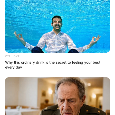
Залишити відповідь
Щоб відправити коментар вам необхідно
авторизуватись
.
Погода
CTA LOVE
Why this ordinary drink is the secret to feeling your best
Ужгород
every day
влажность:
давление:
ветер:
Погода на 10 дней от
sinoptik.ua