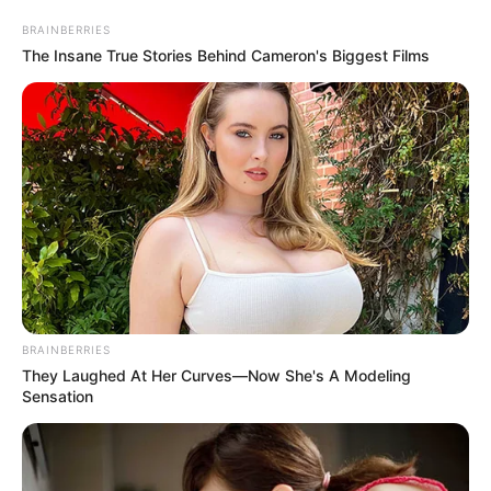
BRAINBERRIES
The Insane True Stories Behind Cameron's Biggest Films
BRAINBERRIES
Про це Мирослав Білецький написав на своїй
They Laughed At Her Curves—Now She's A Modeling
сторінці у Facebook у відповідь на запит ріднх
Sensation
хворого