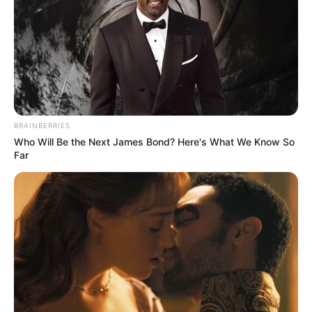
Навігація
В гуртожитку в Ужгороді
Закарпатська Нересниця та
записів
знайшли мертвим 20-
румунська комуна Рона де
річного студента
Жос почали співпрацю в
адаптації до кліматичних
змін
BRAINBERRIES
Who Will Be the Next James Bond? Here's What We Know So
Far