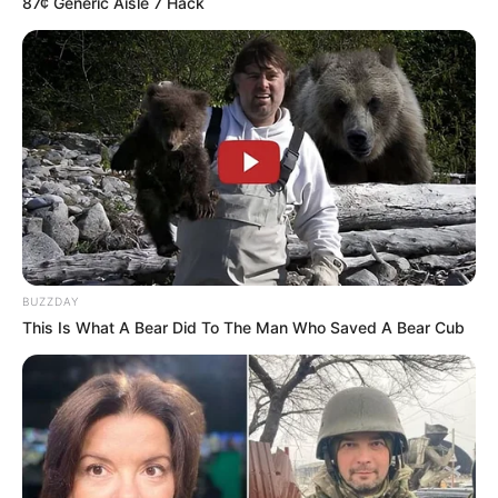
87¢ Generic Aisle 7 Hack
У Ясінянській громаді відкрили черговий простір
психологічної підтримки (фото)
Категорії
Без рубрики
Гарячi
BUZZDAY
This Is What A Bear Did To The Man Who Saved A Bear Cub
Культура
Нам пишуть
Партнерські матеріали