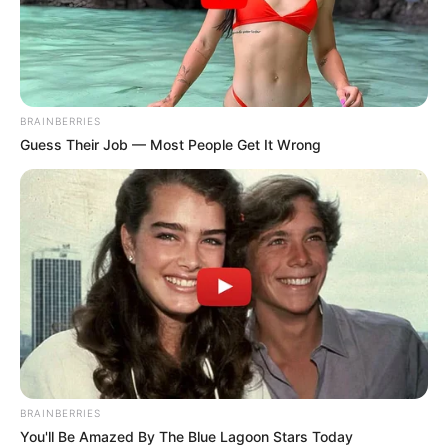
і врятувати жителя Тячівщини
ВЕР 7, 2025
BRAINBERRIES
Guess Their Job — Most People Get It Wrong
BRAINBERRIES
You'll Be Amazed By The Blue Lagoon Stars Today