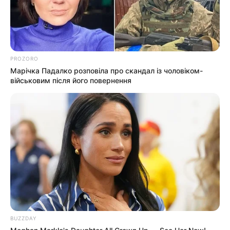
Події
Політика
PROZORO
Спорт
Марічка Падалко розповіла про скандал із чоловіком-
військовим після його повернення
Схеми
[wp-rss-aggregator id="2"]
Ви пропустили
BUZZDAY