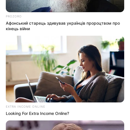
Мукачівського ТЦК
PROZORO
Афонський старець здивував українців пророцтвом про
кінець війни
info@groza-news.info
КАТЕГОРІЇ
Без рубрики
EXTRA INCOME ONLINE
Looking For Extra Income Online?
Гарячi
Культура