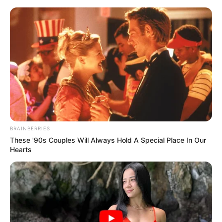
Перейти
до
вмісту
Groza-news.info
Громада Закарпаття
BRAINBERRIES
These '90s Couples Will Always Hold A Special Place In Our
Hearts
ГАРЯЧI
ПОДІЇ
Голова Закарпатської ОВА
попросив небайдужих здати кров