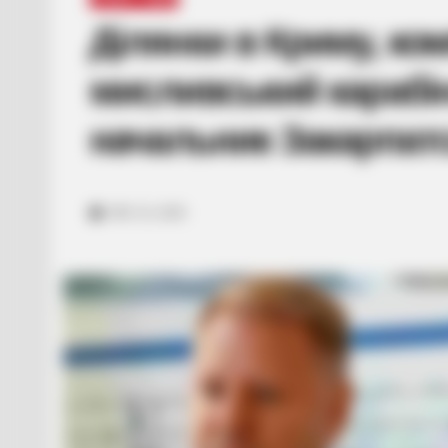
Ділянки в Криму, ком
мисливський карабі
начальник Закарпатс
ЛИС 22, 2025