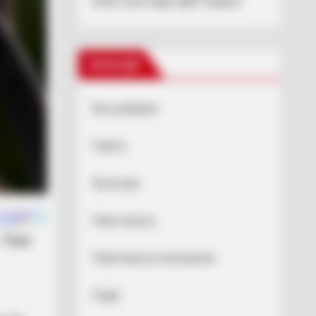
колег розслідує ДБР (відео)
Категорії
Без рубрики
Гарячi
Культура
Нам пишуть
Партнерські матеріали
Події