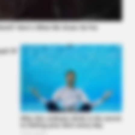
BRAINBERRIES
CTA F
The Adorable Model For Simba In The
Why 
Lion King Remake
to f
BRAINBERRIES
Hollywood's Inaccurate P
Inside