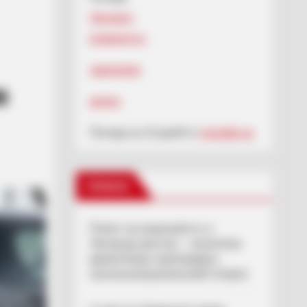
Ужгород
влажность:
давление:
в
ветер:
Погода на 10 дней от
sinoptik.ua
Новини
Попит на нерухомість в
Ужгороді зростає – аналітика
девелопера підтверджує
загальнонаціональний інтерес