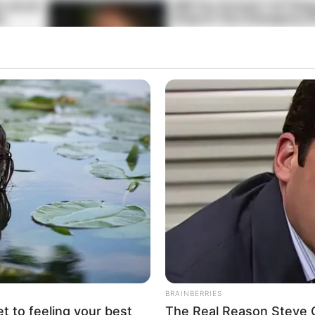
ї митниці
задекларував
нову рушницю, дачу під Києвом, 
нні.
ївського окружного адміністративного суду Мариною
тем та Марк. Марина Білоноженко має посвідку на тимчасове
а 1,26 млн гривень.
 6 соток в елітному селі Шпитьки під Києвом (Дмитрівська ТГ
(Бородянська ТГ).
BRAINBERRIES
упованому с. Слов’янське (Крим) та 10 % ділянки в Лівадії
et to feeling your best
The Real Reason Steve Ca