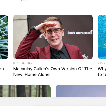
.
акож митник користується столичною квартирою брата Олексія
. гривень Toyota Camry (2017). Його теща Світлана Білонож
с. доларів та 7 тис. євро готівкою.
BRAINBERRIES
CTA 
пенсації за «вимушений прогул» за рішенням суду. Аліменти 
on
Macaulay Culkin's Own Version Of The
Why 
New ‘Home Alone’
to f
карабіна Blaser за 195 тис. гривень. Продавцем зброї став