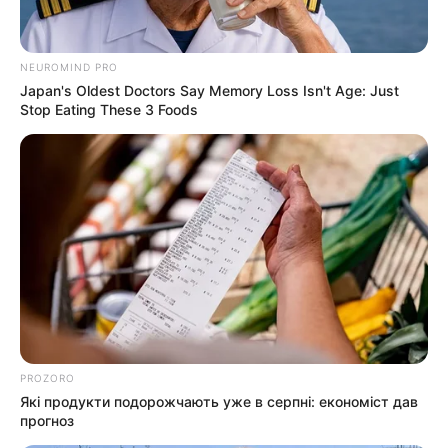
NEUROMIND PRO
ГАРЯЧI
ПОДІЇ
Japan's Oldest Doctors Say Memory Loss Isn't Age: Just
До $20 тисяч за «списання»: на
Stop Eating These 3 Foods
Закарпатті розслідують схему з
військовозобов’язаними —
СЕР 7, 2026
підозри отримали екскерівники
Мукачівського ТЦК
Залишити відповідь
Щоб відправити коментар вам необхідно
авторизуватись
.
PROZORO
Які продукти подорожчають уже в серпні: економіст дав
прогноз