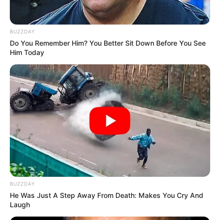
Схеми
BUZZDAY
Do You Remember Him? You Better Sit Down Before You See
Him Today
[wp-rss-aggregator id="2"]
Ви пропустили
BUZZDAY
ПАРТНЕРСЬКІ МАТЕРІАЛИ
ПОДІЇ
He Was Just A Step Away From Death: Makes You Cry And
Попит на нерухомість в
Laugh
Ужгороді зростає – аналітика