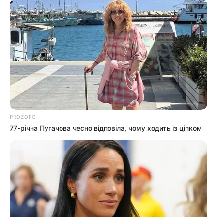
Погода
Ужгород
влажность:
давление:
ветер:
Погода на 10 дней от
sinoptik.ua
PROZORO
77-річна Пугачова чесно відповіла, чому ходить із ціпком
Новини
Попит на нерухомість в Ужгороді зростає –
аналітика девелопера підтверджує
загальнонаціональний інтерес