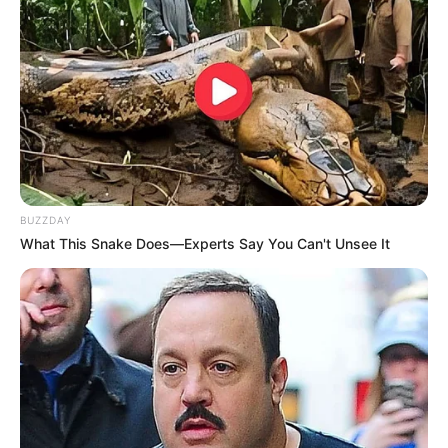
Без рубрики
Гарячi
Культура
Нам пишуть
BUZZDAY
What This Snake Does—Experts Say You Can't Unsee It
Партнерські матеріали
Події
Політика
Спорт