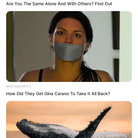
Під час санкціонованих обшуків правоохоронці
Are You The Same Alone And With Others? Find Out
вилучили електронні носії, мобільні телефони та інші
цифрові докази, які підтверджують розвідувально-
підривну діяльність затриманих. На пристроях
зафіксовано матеріали з місць ударів, переписку з
кураторами та інструкції щодо збору інформації.
BRAINBERRIES
How Did They Get Gina Carano To Take It All Back?
Кваліфікація злочину і покарання