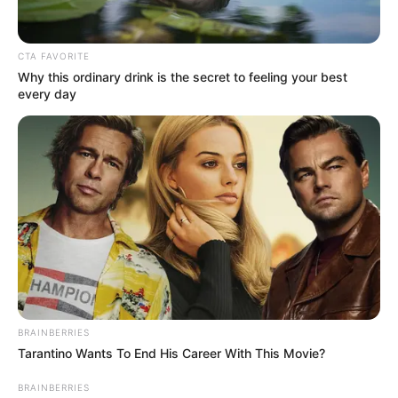
Старший учасник групи — 64-річний координатор —
узагальнював зібрану інформацію, готував звіти та
CTA FAVORITE
передавав їх куратору з російської спецслужби через
Why this ordinary drink is the secret to feeling your best
зашифровані канали зв’язку. Саме він забезпечував
every day
комунікацію з ворогом і контролював дії виконавця.
BRAINBERRIES
Що знайшли під час обшуків
Tarantino Wants To End His Career With This Movie?
BRAINBERRIES