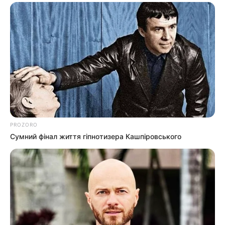
PROZORO
Сумний фінал життя гіпнотизера Кашпіровського