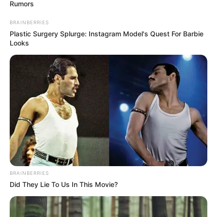
Rumors
BRAINBERRIES
Plastic Surgery Splurge: Instagram Model's Quest For Barbie
Looks
Служба безпеки України затримала двох
мешканців Закарпаття, які працювали на
російські спецслужби та збирали розвіддані про
BRAINBERRIES
наслідки ракетного удару по цивільній
Did They Lie To Us In This Movie?
інфраструктурі Львівської області.
Йдеться про атаку із застосуванням ракетного