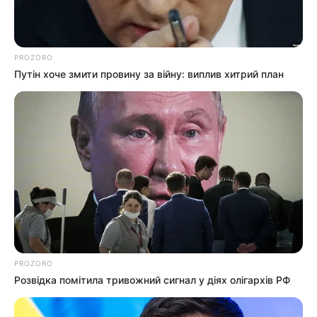
військовозобов’язаними —
07.08.2026
підозри отримали екскерівники
Мукачівського ТЦК
PROZORO
Путін хоче змити провину за війну: виплив хитрий план
ГАРЯЧI
ПОДІЇ
У Ясінянській громаді відкрили
черговий простір
психологічної підтримки (фото)
06.08.2026
PROZORO
Розвідка помітила тривожний сигнал у діях олігархів РФ