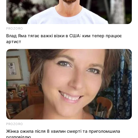
PROZORO
Влад Яма тягає важкі візки в США: ким тепер працює
артист
PROZORO
Жінка ожила після 8 хвилин смерті та приголомшила
розповіддю