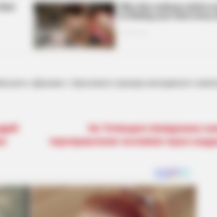
вського «Динамо» і бронзового призера молодіжного чемпі
дрій
На Тячівщині ліквідовано ка
ро
переправлення чоловіків через кор