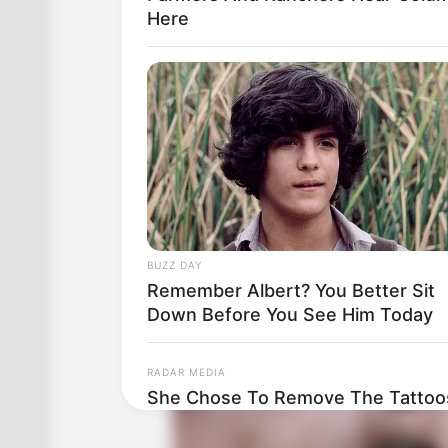
Here
BUZZ DAY
Remember Albert? You Better Sit
Down Before You See Him Today
RADAR MEDIA
She Chose To Remove The Tattoos
Her Now