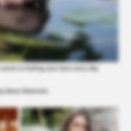
WPPLUGIN
How Do You Know If Your
Site At Risk?