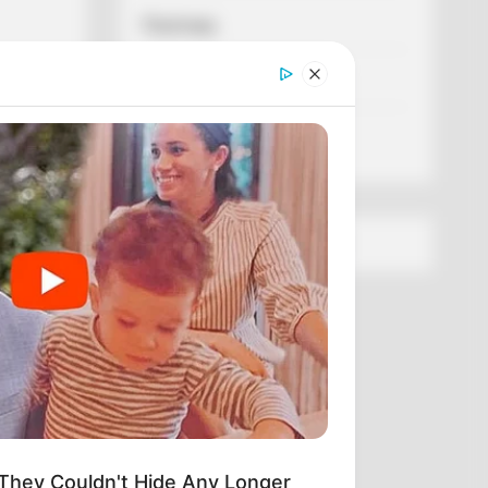
Політика
Спорт
Схеми
[wp-rss-aggregator id="2"]
They Couldn't Hide Any Longer