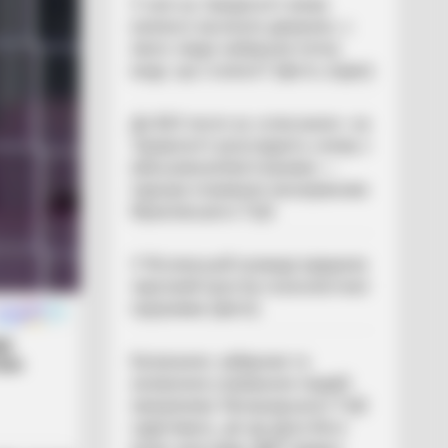
У селі на Закарпатті жінки
взялися засипати джерело, з
якого люди набирали питну
воду: що сталося? (фото, відео)
До $20 тисяч за «списання»: на
Закарпатті розслідують схему з
військовозобов’язаними —
підозри отримали екскерівники
Мукачівського ТЦК
У Ясінянській громаді відкрили
черговий простір психологічної
підтримки (фото)
Катування, кайданки та
незаконне утримання людей:
працівника Ужгородського ТЦК
судитимуть, дії ще двох його