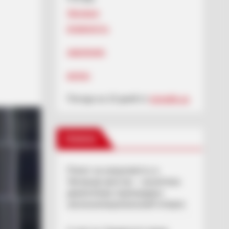
Ужгород
влажность:
давление:
ветер:
Погода на 10 дней от
sinoptik.ua
Новини
Попит на нерухомість в
Ужгороді зростає – аналітика
девелопера підтверджує
загальнонаціональний інтерес