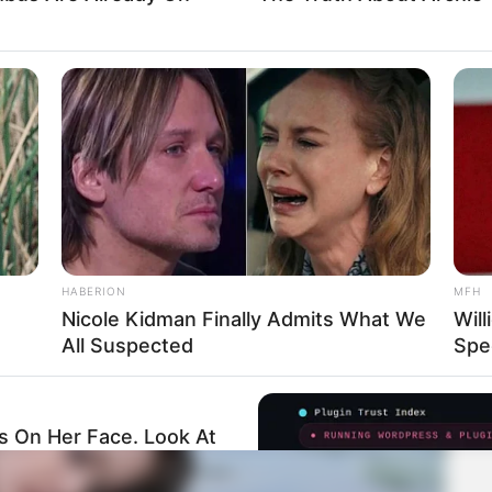
HABERION
MFH
Nicole Kidman Finally Admits What We
Will
All Suspected
Spe
 On Her Face. Look At