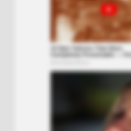
VARICOSE VEINS RELIEF
Bulging Varicose Veins? This Simp
Trick Helps