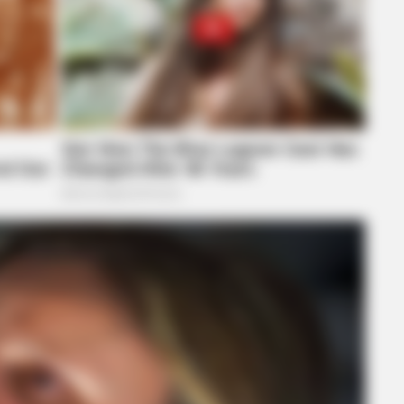
GAMES WAKA
BUZZ 
le
Tragedy Of Paul McCartney, 83. He
The
Has Been Confirmed To Be...!
See