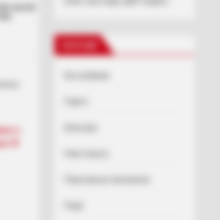
колег розслідує ДБР (відео)
Категорії
Без рубрики
онату
Гарячi
Культура
нал з
дон
Нам пишуть
Партнерські матеріали
Події