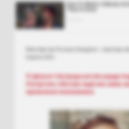
Мова йде про Руслана Нещерета – воротара киї
Європи 2023 .
Навігація
Депутат Ужгородської міськради Ан
Погорєлов з Москви надіслав заяву п
записів
припинення повноважень