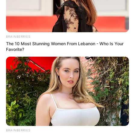
прихильників та противників
вітряків (фото, відео)
СЕР 12, 2025
BRAINBERRIES
The 10 Most Stunning Women From Lebanon - Who Is Your
Favorite?
BRAINBERRIES