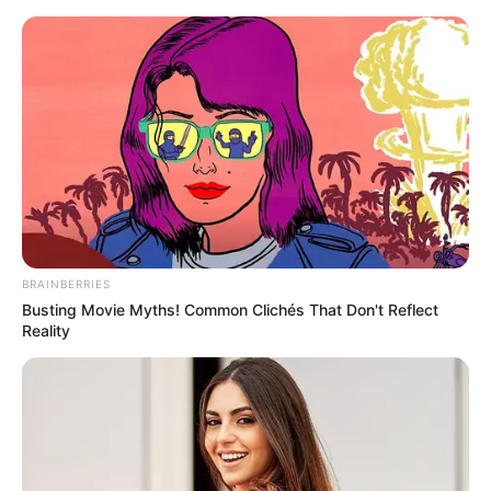
Перейти
до
вмісту
Groza-news.info
Громада Закарпаття
BRAINBERRIES
Busting Movie Myths! Common Clichés That Don't Reflect
Reality
ГАРЯЧI
ПОДІЇ
В Ужгороді під адмінсудом
відбулася дуель