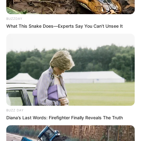
Політика
BUZZDAY
Спорт
What This Snake Does—Experts Say You Can't Unsee It
Схеми
[wp-rss-aggregator id="2"]
Ви пропустили
BUZZ DAY
Diana’s Last Words: Firefighter Finally Reveals The Truth