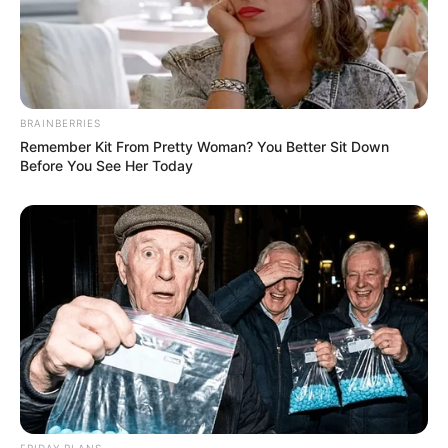
Пов’язаний запис
BRAINBERRIES
Remember Kit From Pretty Woman? You Better Sit Down
Before You See Her Today
ПАРТНЕРСЬКІ МАТЕРІАЛИ
ПОДІЇ
Попит на нерухомість в
Ужгороді зростає –
аналітика девелопера
СЕР 7, 2026
підтверджує
загальнонаціональний
інтерес
ГАРЯЧI
ПОДІЇ
У селі на Закарпатті жінки