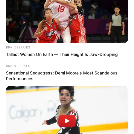
Усередині будівлі в цей час тривав розгляд справи
щодо законності будівництва вітрової електростанції
в Карпатах.
BRAINBERRIES
Tallest Women On Earth — Their Height Is Jaw-Dropping
BRAINBERRIES
Sensational Seductress: Demi Moore's Most Scandalous
Performances
Перед входом до суду лунали гасла «Ні вітрякам у
горах!» і «Так вітрякам у горах!». Противники проєкту
— переважно молодь, серед них навіть маленька
дівчинка з власноруч намальованим плакатом: на