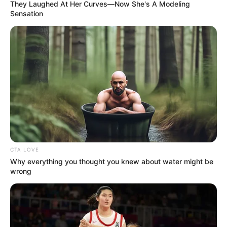
They Laughed At Her Curves—Now She's A Modeling
Sensation
CTA LOVE
В Ужгороді під стінами Закарпатського
Why everything you thought you knew about water might be
wrong
окружного адміністративного суду в відбулася
доволі емоційна акція, яка розділила присутніх
на два табори — противників та прихильників
встановлення вітряків на полонині Руна.