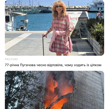
PROZORO
77-річна Пугачова чесно відповіла, чому ходить із ціпком