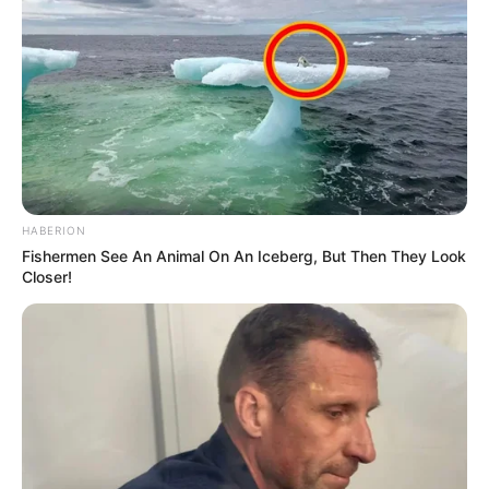
info@groza-news.info
HABERION
КАТЕГОРІЇ
Fishermen See An Animal On An Iceberg, But Then They Look
Closer!
Без рубрики
Гарячi
Культура
Нам пишуть