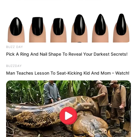
(відео)
Категорії
Без рубрики
BUZZ DAY
Pick A Ring And Nail Shape To Reveal Your Darkest Secrets!
Гарячi
BUZZDAY
Man Teaches Lesson To Seat-Kicking Kid And Mom – Watch!
Культура
Нам пишуть
Партнерські матеріали
Події