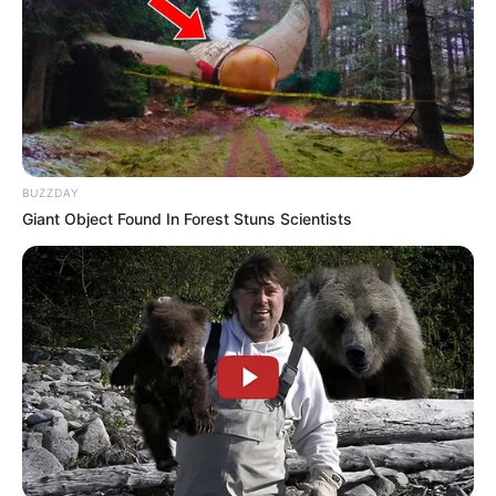
авторизуватись
.
Погода
Ужгород
BUZZDAY
влажность:
Giant Object Found In Forest Stuns Scientists
давление:
ветер:
Погода на 10 дней от
sinoptik.ua
Новини
Попит на нерухомість в Ужгороді зростає –