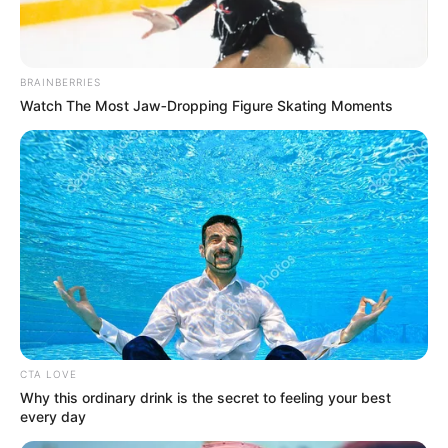
ньому зображені гори з великими переляканими
очима, з яких стирчать вітряки.
BRAINBERRIES
Watch The Most Jaw‑Dropping Figure Skating Moments
CTA LOVE
Why this ordinary drink is the secret to feeling your best
every day
Малюнок, перекреслений червоними лініями, став