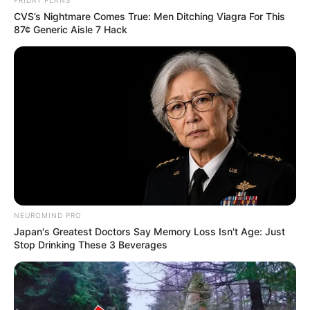
взялися засипати джерело,
FRIDAY PLANS
з якого люди набирали
CVS’s Nightmare Comes True: Men Ditching Viagra For This
СЕР 7, 2026
87¢ Generic Aisle 7 Hack
питну воду: що сталося?
(фото, відео)
ГАРЯЧI
ПОДІЇ
До $20 тисяч за «списання»:
на Закарпатті розслідують
схему з
СЕР 7, 2026
військовозобов’язаними —
підозри отримали
NEUROMIND PRO
екскерівники Мукачівського
Japan's Greatest Doctors Say Memory Loss Isn't Age: Just
ТЦК
Stop Drinking These 3 Beverages
Залишити відповідь
Щоб відправити коментар вам необхідно