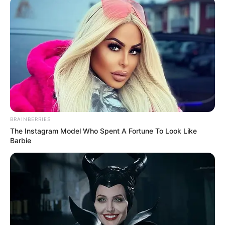
символом протестної частини акції.
Прихильники ж будівництва — переважно жінки
віком 50+, які говорили українською, але з відчутним
російським акцентом. Вони представилися як корінні
ужгородці та учасниці громадської організації
«Екологічна файта», зареєстрованої в Ужгороді
лише 20 днів тому — у липні 2025 року.
BRAINBERRIES
The Instagram Model Who Spent A Fortune To Look Like
Barbie
Їхні гасла «Так зеленій вітроенергетиці!» звучали