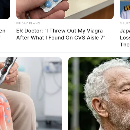
FRIDAY PLANS
NEUR
Men
ER Doctor: "I Threw Out My Viagra
Jap
7
After What I Found On CVS Aisle 7"
Loss
The