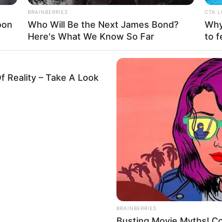
BRAINBERRIES
CTA 
ному переїзді в місті Перечин.
oon
Who Will Be the Next James Bond?
Why 
Here's What We Know So Far
to f
ановленої причини, автомобіль Renault Scenic виїхав на
ького сполучення «Сянки-Ужгород».
я загинув на місці, його пасажира 2003 року народження з
f Reality – Take A Look
м. Перечин. Фахівці 7-ї державної пожежно-рятувальної част
відбуксирували потрощений автомобіль із залізничного поло
Депутатам повідривало ноги: го
а
Керецьківської громади прокомент
ивень
наслідки вибуху гранат під час се
BRAINBERRIES
Busting Movie Myths! Co