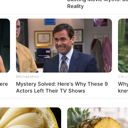
Reality
BRAINBERRIES
CTA 
ere
Mystery Solved: Here's Why These 9
Why
Actors Left Their TV Shows
kne