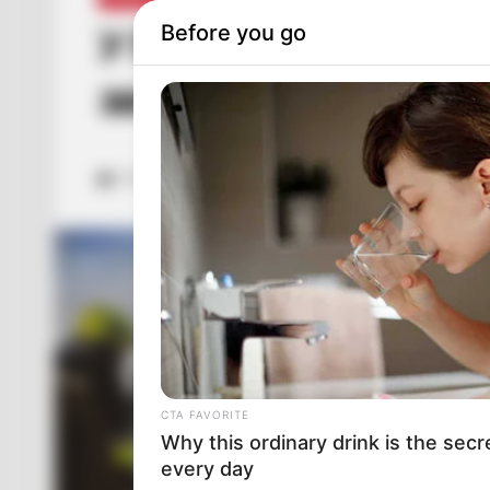
Before you go
У Перечині електричк
загинув водій
ГРУ 16, 2023
CTA FAVORITE
Why this ordinary drink is the secr
every day