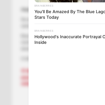
BRAINBERRIES
Аварія сталася 15 грудня о 16:50 на залізнич
You'll Be Amazed By The Blue Lag
Stars Today
Як повідомляє ДСНС Закарпаття, за поки не вст
залізничні колії де зіткнувся з потягом приміс
BRAINBERRIES
Внаслідок автотрощі водій 1965 року народженн
Hollywood's Inaccurate Portrayal O
Inside
політравмами було госпіталізовано до лікарні 
вилучили тіло водія з транспортного засобу та 
О 18:00 рух потягів було відновлено.
Навігація
Мукачівська міськрада придбала
рушників на 19000 гривень та замовил
записів
побутову техніку на майже 100 000 гр