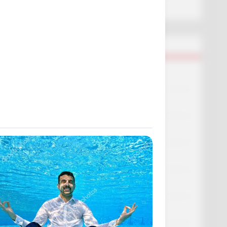
смерті пенсіонера
Категорії
Без рубрики
Гарячi
Культура
Нам пишуть
Партнерські матеріали
Події