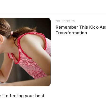
а зіткнулася з легковиком
BRAINBERRIES
Remember This Kick-Ass
Transformation
et to feeling your best