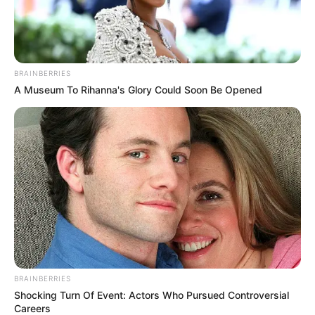
BRAINBERRIES
A Museum To Rihanna's Glory Could Soon Be Opened
BRAINBERRIES
Shocking Turn Of Event: Actors Who Pursued Controversial
Careers