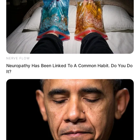
NERVE FLOW
Neuropathy Has Been Linked To A Common Habit. Do You Do
info@groza-news.info
It?
КАТЕГОРІЇ
Без рубрики
Гарячi