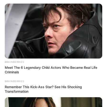
Перейти
до
вмісту
Groza-news.info
Громада Закарпаття
BRAINBERRIES
Meet The 6 Legendary Child Actors Who Became Real Life
Criminals
BRAINBERRIES
Remember This Kick-Ass Star? See His Shocking
ГАРЯЧI
ПОДІЇ
Transformation
У Мукачеві на пожежі ледь не
загинув чоловік