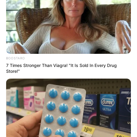
відпочинку в Польщі та Італії (фото, відео)
У високогірному селі Закарпаття проклали
асфальт (фото)
Категорії
BOOSTARO
7 Times Stronger Than Viagra! "It Is Sold In Every Drug
Без рубрики
Store!"
Гарячi
Культура
Нам пишуть
Партнерські матеріали