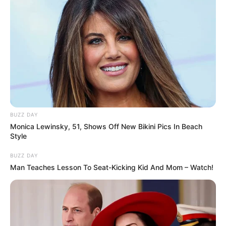
Ви пропустили
ГАРЯЧI
ПОДІЇ
«Батько був би живий»: на
BUZZ DAY
Закарпатті злочинець,
Monica Lewinsky, 51, Shows Off New Bikini Pics In Beach
чекаючи 7 років на вирок,
Style
04.08.2026
побив до смерті пенсіонера
BUZZ DAY
Man Teaches Lesson To Seat-Kicking Kid And Mom – Watch!
ГАРЯЧI
НАМ ПИШУТЬ
ПОДІЇ