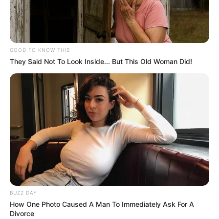
4 га земель у громадян рф
ЛИС 22, 2023
GOOD TO KNOW THIS
They Said Not To Look Inside... But This Old Woman Did!
BUZZ DAY
How One Photo Caused A Man To Immediately Ask For A
Divorce