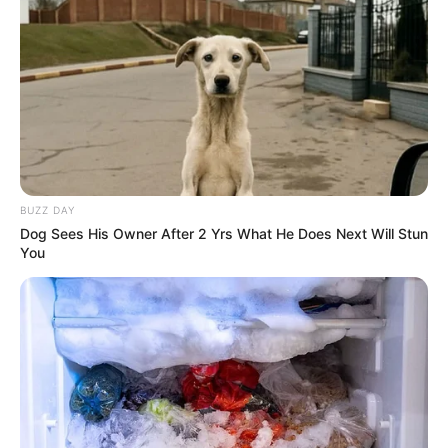
У високогірному селі Закарпаття проклали
асфальт (фото)
«Мамо, тут як у тюрмі…»: що насправді
відбулося в «Артеку» на Закарпатті під час
відпочинку дітей з Вишневого (фото)
BUZZ DAY
Dog Sees His Owner After 2 Yrs What He Does Next Will Stun
Категорії
You
Без рубрики
Гарячi
Культура