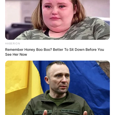
Гарячi
Культура
Нам пишуть
HABERION
Партнерські матеріали
Remember Honey Boo Boo? Better To Sit Down Before You
See Her Now
Події
Політика
Спорт
Схеми
Manage Consent