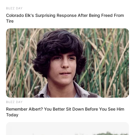
BUZZ DAY
Colorado Elk's Surprising Response After Being Freed From
Tire
Пресслужба Закарпатської обласної прокуратури
21.11.2023 21:41
ПОДІЇ
BUZZ DAY
Remember Albert? You Better Sit Down Before You See Him
Today