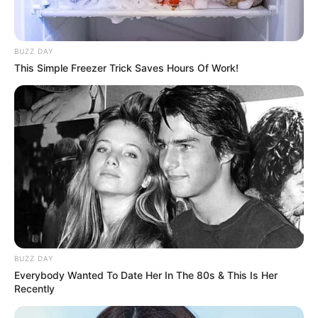
Нам пишуть
Партнерські матеріали
BUZZ DAY
This Simple Freezer Trick Saves Hours Of Work!
Події
Політика
Спорт
Схеми
BUZZ DAY
[wp-rss-aggregator id="2"]
Everybody Wanted To Date Her In The 80s & This Is Her
Recently