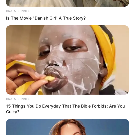
BRAINBERRIES
Is The Movie "Danish Girl" A True Story?
Пов’язаний запис
BRAINBERRIES
15 Things You Do Everyday That The Bible Forbids: Are You
Guilty?
ГАРЯЧI
ПОДІЇ