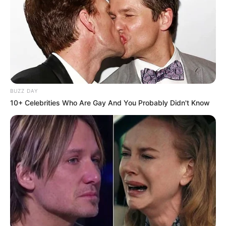
прокуратури
Навігація
На території
Закарпатським споживачам
записів
Ужгородського замку
газу розповіли, що
проводять розкопки
зміниться у оплаті та
передачі показників після
націоналізації
BUZZ DAY
“Закарпатгазу”
10+ Celebrities Who Are Gay And You Probably Didn't Know