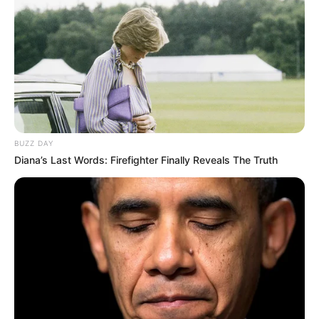
Прокурори продовжують роботу з виявлення та
конфіскації у громадян рф земель
BUZZ DAY
сільськогосподарського призначення на
Diana’s Last Words: Firefighter Finally Reveals The Truth
території Закарпатської області.
Так, Мукачівська окружна прокуратура у взаємодії з
Управлінням СБУ в Закарпатській області
встановила ще шістьох осіб, які незаконно володіють
майже десятком земельних ділянок загальною
площею 4,1 га. Вони розташовані в межах м.
Мукачево та трьох громад – Мукачівської,