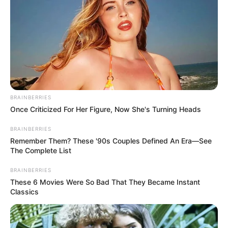
«Батько був би живий»: на
Закарпатті злочинець,
чекаючи 7 років на вирок,
СЕР 4, 2026
побив до смерті пенсіонера
BRAINBERRIES
ГАРЯЧI
НАМ ПИШУТЬ
ПОДІЇ
Once Criticized For Her Figure, Now She's Turning Heads
Працівника ТЦК, за
інформацію про якого
BRAINBERRIES
Remember Them? These '90s Couples Defined An Era—See
обіцяли $10 тисяч, помітили
The Complete List
СЕР 3, 2026
в Ужгороді
BRAINBERRIES
These 6 Movies Were So Bad That They Became Instant
Classics
ГАРЯЧI
КУЛЬТУРА
ПОДІЇ