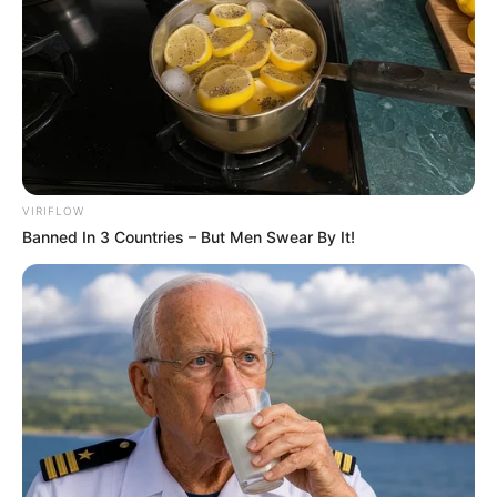
У селі на Закарпатті жінки взялися засипати
джерело, з якого люди набирали питну воду: що
сталося? (фото, відео)
До $20 тисяч за «списання»: на Закарпатті
розслідують схему з військовозобов’язаними —
підозри отримали екскерівники Мукачівського
VIRIFLOW
ТЦК
Banned In 3 Countries – But Men Swear By It!
У Ясінянській громаді відкрили черговий простір
психологічної підтримки (фото)
Катування, кайданки та незаконне утримання
людей: працівника Ужгородського ТЦК
судитимуть, дії ще двох його колег розслідує ДБР
(відео)