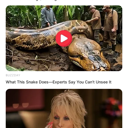
BUZZDAY
What This Snake Does—Experts Say You Can't Unsee It