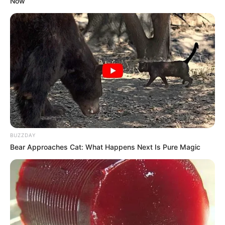
Події
Now
Політика
Спорт
Схеми
[wp-rss-aggregator id="2"]
BUZZDAY
Bear Approaches Cat: What Happens Next Is Pure Magic
Ви пропустили