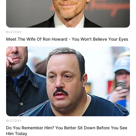
BUZZDAY
Meet The Wife Of Ron Howard - You Won't Believe Your Eyes
BUZZDAY
Do You Remember Him? You Better Sit Down Before You See
Him Today