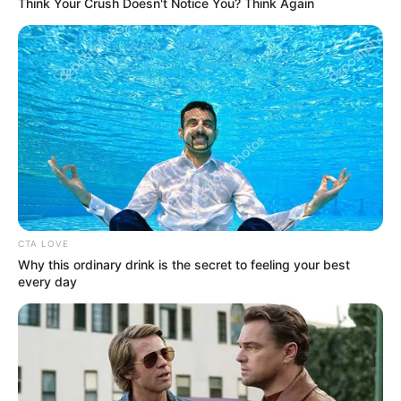
Think Your Crush Doesn't Notice You? Think Again
(Шахрайство) прикордонники направили
повідомлення до Нацполіції.
Наразі заходи з ретельного вивчення усіх деталей
виявлених правопорушень тривають.
CTA LOVE
Why this ordinary drink is the secret to feeling your best
every day
Західне регіональне управління
Держприкордонслужби України