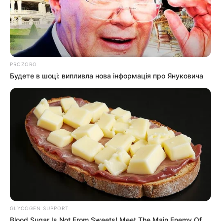
PROZORO
Будете в шоці: випливла нова інформація про Януковича
info@groza-news.info
КАТЕГОРІЇ
Без рубрики
Гарячi
Культура
GLYCOGEN SUPPORT
Blood Sugar Is Not From Sweets! Meet The Main Enemy Of