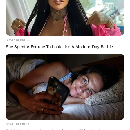
місцевих магазинах скриньок для збору коштів, а в
подальшому 80 % від зібраних коштів забирали собі,
а решта 20 %, за словами чоловіків, могли бути
використані для надання допомоги комусь із хворих.
BRAINBERRIES
Крім того, в телефоні одесита оперативники загону
She Spent A Fortune To Look Like A Modern-Day Barbie
виявили переписку, у якій він висловлює сподівання
на перемогу росії у війні проти України.
До місця події прикордонники викликали
співробітників взаємодіючих правоохоронних
органів.
Про факт виявлення у діях псевдо благодійників
ознак злочинів, передбачених ст. 358 ККУ
(Підроблення документів, печаток, штампів та
бланків, збут чи використання підроблених
BRAINBERRIES
документів, печаток, штампів) та 190 ККУ