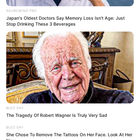
«Батько був би живий»: на Закарпатті
злочинець, чекаючи 7 років на вирок, побив до
NEUROMIND PRO
смерті пенсіонера
Japan's Oldest Doctors Say Memory Loss Isn't Age: Just
Stop Drinking These 3 Beverages
Категорії
Без рубрики
Гарячi
Культура
Нам пишуть
BUZZ DAY
The Tragedy Of Robert Wagner Is Truly Very Sad
Партнерські матеріали
BUZZ DAY
She Chose To Remove The Tattoos On Her Face. Look At Her