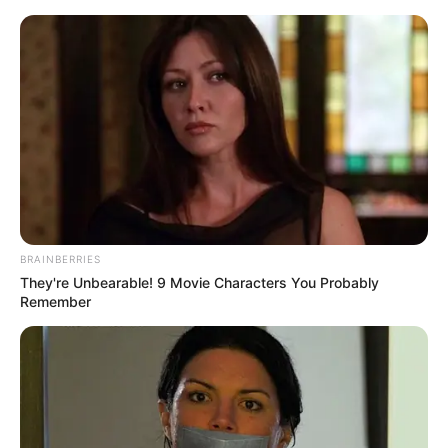
Перейти
до
вмісту
Groza-news.info
Громада Закарпаття
BRAINBERRIES
They're Unbearable! 9 Movie Characters You Probably
Remember
ГАРЯЧI
ПОДІЇ
На Закарпатті прикордонники
затримали двох “благодійників”,