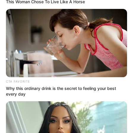
This Woman Chose To Live Like A Horse
На неодноразові вимоги прикордонників водій
відмовився надати свій транспортний засіб для
огляду, натомість, як підставу для безперешкодного
проїзду через контрольні пости, пред’явив
посвідчення комітету по боротьбі з корупцією та
організованою злочинністю. Таке ж посвідчення мав
і пасажир. Як з’ясували згодом прикордонники,
надані документи є повністю сфальшованими.
Під час подальшого огляду, до якого долучилися
CTA FAVORITE
співробітники оперативно-розшукового відділу
Why this ordinary drink is the secret to feeling your best
«Дякове», у вказаних чоловіків також виявили
every day
посвідчення про належність до одного із благодійних
фондів, договір про надання волонтерських послуг,
бланки актів вилучення грошових пожертв, наліпки
благодійного фонду тощо. Виявилося, що
«благодійники» займалися розповсюдженням по