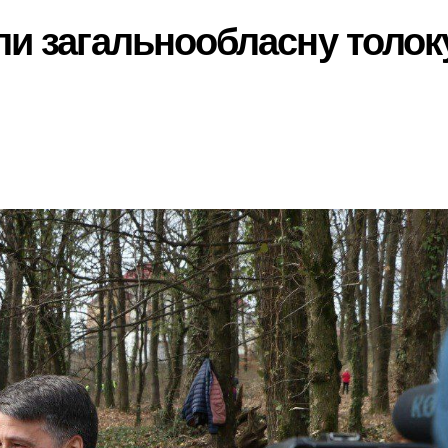
ли загальнообласну толок