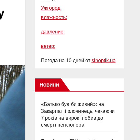
Ужгород
у
влажность:
давление:
ветер:
Погода на 10 дней от
sinoptik.ua
Новини
«Батько був би живий»: на
Закарпатті злочинець, чекаючи
7 років на вирок, побив до
смерті пенсіонера