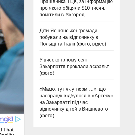
Працівника ТЦК, за інформацію
про якого обіцяли $10 тисяч,
помітили в Ужгороді
Діти Ясінянської громади
побували на відпочинку в
Польщі та Італії (фото, відео)
У високогірному селі
Закарпаття проклали асфальт
(фото)
«Мамо, тут як у тюрмі…»: що
насправді відбулося в «Артеку»
на Закарпатті під час
відпочинку дітей з Вишневого
(фото)