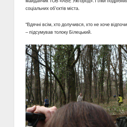
майданчик ТОВ «АВЕ Ужгород». Гілки подрібнил
соціальних об’єктів міста.
“Вдячні всім, хто долучився, хто не хоче відпоч
– підсумував толоку Білецький.