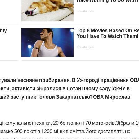
штували весняне прибирання. В Ужгороді працівники ОВ
енти, активісти зібралися в ботанічному саду УжНУ в
ший заступник голови Закарпатської ОВА Мирослав
і комунальної техніки, 20 бензопил і 70 мотокосів.Зібрали 1
лизько 500 пакетів і 200 мішків сміття.Його доставлять на