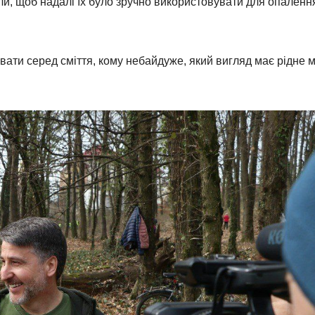
и, щоб надалі їх було зручно використовувати для опаленн
ивати серед сміття, кому небайдуже, який вигляд має рідне м