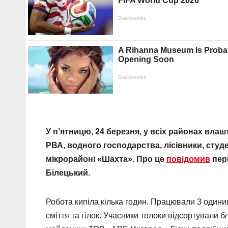
У п’ятницю, 24 березня, у всіх районах вла
РВА, водного господарства, лісівники, студ
мікрорайоні «Шахта». Про це
повідомив
пер
Білецький.
Робота кипіла кілька годин. Працювали 3 одиниц
сміття та гілок. Учасники толоки відсортували б