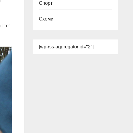
я
Спорт
Схеми
істо”,
[wp-rss-aggregator id="2"]