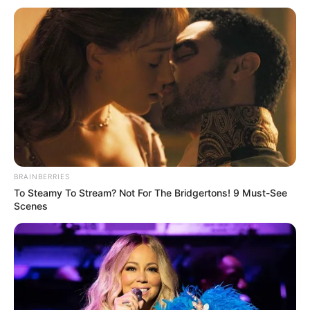
ГАРЯЧI
НАМ ПИШУТЬ
ПОДІЇ
Працівника ТЦК, за
інформацію про якого обіцяли
$10 тисяч, помітили в Ужгороді
03.08.2026
BRAINBERRIES
To Steamy To Stream? Not For The Bridgertons! 9 Must-See
Scenes
info@groza-news.info