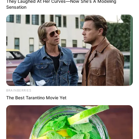
They Laughed At Her Curves—Now She's A Modeling
Sensation
BRAINBERRIES
The Best Tarantino Movie Yet