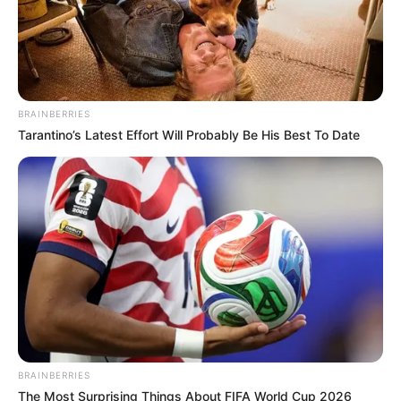
Погода
Ужгород
влажность:
BRAINBERRIES
давление:
Tarantino’s Latest Effort Will Probably Be His Best To Date
ветер:
Погода на 10 дней от
sinoptik.ua
Новини
У Ясінянській громаді відкрили черговий простір
психологічної підтримки (фото)
BRAINBERRIES
Катування, кайданки та незаконне утримання
The Most Surprising Things About FIFA World Cup 2026