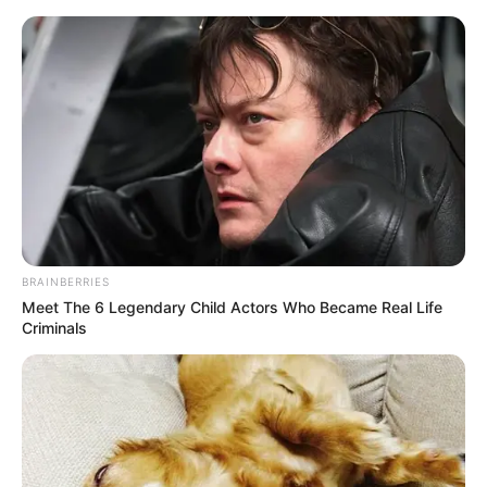
Перейти
до
вмісту
Groza-news.info
Громада Закарпаття
BRAINBERRIES
Meet The 6 Legendary Child Actors Who Became Real Life
Criminals
ГАРЯЧI
ПОДІЇ
Музиканти з Баварії виконують
світові хіти у центрі Ужгорода