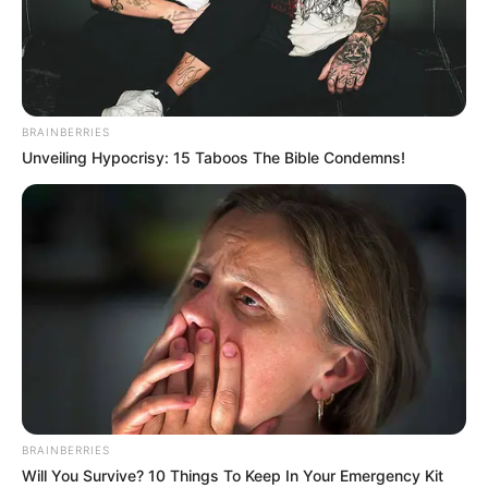
Гарячi
Культура
BRAINBERRIES
Unveiling Hypocrisy: 15 Taboos The Bible Condemns!
Нам пишуть
Партнерські матеріали
Події
Політика
Спорт
Схеми
BRAINBERRIES
Will You Survive? 10 Things To Keep In Your Emergency Kit