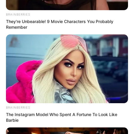
BRAINBERRIES
They're Unbearable! 9 Movie Characters You Probably
Remember
ГАРЯЧI
ПОДІЇ
У Ясінянській громаді відкрили
черговий простір психологічної
підтримки (фото)
СЕР 6, 2026
ГАРЯЧI
ПОДІЇ
СХЕМИ
Катування, кайданки та
незаконне утримання людей:
BRAINBERRIES
The Instagram Model Who Spent A Fortune To Look Like
працівника Ужгородського ТЦК
СЕР 6, 2026
Barbie
судитимуть, дії ще двох його
колег розслідує ДБР (відео)