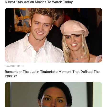
6 Best '90s Action Movies To Watch Today
BRAINBERRIES
Remember The Justin Timberlake Moment That Defined The
2000s?
Як вдалося з’ясувати Groza-news, німецькі гості
приїхали, аби привітати Громаду Ужгорода з
прийдешнім єврейським святом Пурим.