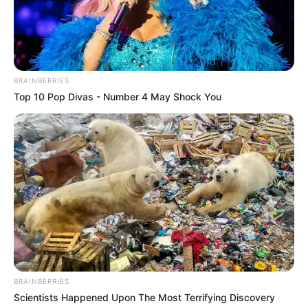
КАТЕГОРІЇ
BRAINBERRIES
Без рубрики
Top 10 Pop Divas - Number 4 May Shock You
Гарячi
Культура
Нам пишуть
Партнерські матеріали
Події
BRAINBERRIES
Політика
Scientists Happened Upon The Most Terrifying Discovery