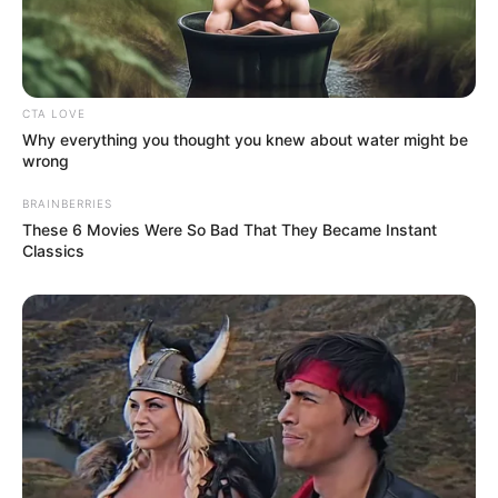
CTA LOVE
Why everything you thought you knew about water might be
wrong
BRAINBERRIES
Навігація
На Рахівщині відзначали
Вироби українських
These 6 Movies Were So Bad That They Became Instant
записів
«Розлучення овець»
майстринь викликали
Classics
фурор на італійському
Fashion-проєкті Taormina
International 2021 (фото)