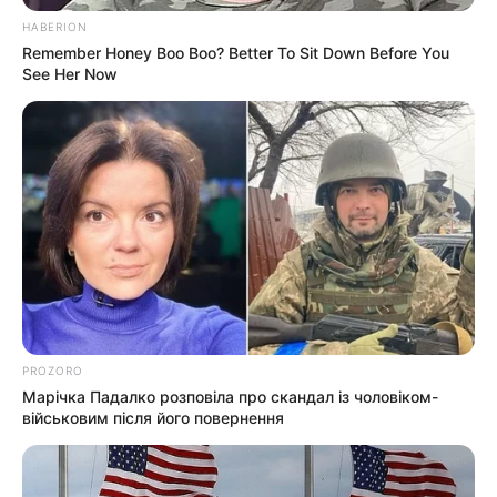
Ужгороді зростає – аналітика
HABERION
девелопера підтверджує
07.08.2026
Remember Honey Boo Boo? Better To Sit Down Before You
загальнонаціональний інтерес
See Her Now
ГАРЯЧI
ПОДІЇ
У селі на Закарпатті жінки
взялися засипати джерело, з
якого люди набирали питну
07.08.2026
воду: що сталося? (фото,
відео)
PROZORO
Марічка Падалко розповіла про скандал із чоловіком-
військовим після його повернення
ГАРЯЧI
ПОДІЇ
До $20 тисяч за «списання»: на