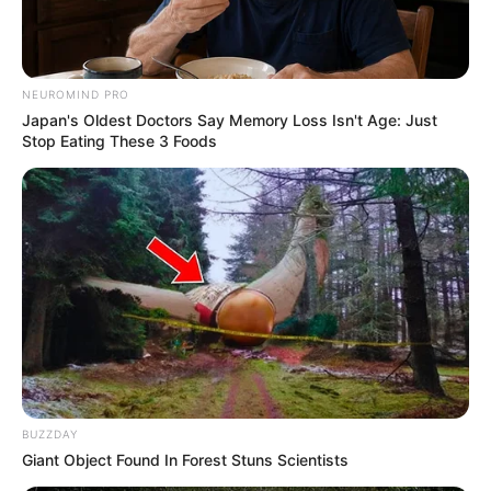
NEUROMIND PRO
Japan's Oldest Doctors Say Memory Loss Isn't Age: Just
Stop Eating These 3 Foods
Пов’язаний запис
ГАРЯЧI
ПОДІЇ
Скандал у Берегівському ТЦК:
BUZZDAY
сотням чоловіків незаконно
Giant Object Found In Forest Stuns Scientists
скасовували відстрочки та не
СЕР 9, 2026