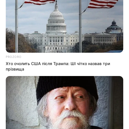
Закарпатті розслідують схему з
військовозобов’язаними —
07.08.2026
підозри отримали екскерівники
Мукачівського ТЦК
PROZORO
Хто очолить США після Трампа: ШІ чітко назвав три
прізвища
info@groza-news.info
КАТЕГОРІЇ
Без рубрики