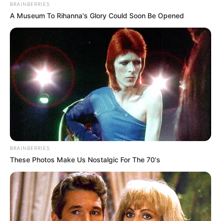
BRAINBERRIES
A Museum To Rihanna's Glory Could Soon Be Opened
BRAINBERRIES
These Photos Make Us Nostalgic For The 70's
Це сталося через провал Комунальним
підприємством “Ужгородський муніципальний
транспорт” Ужгородської міської ради конкурсу