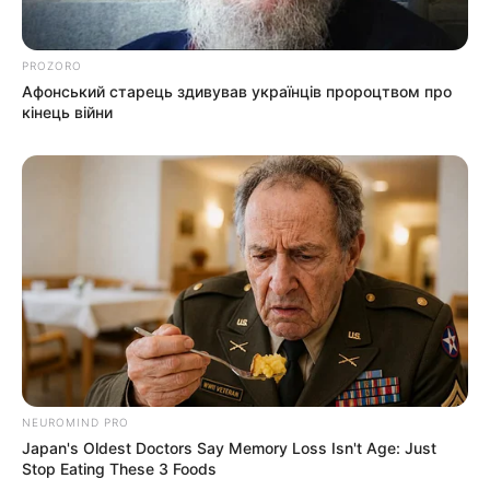
Гарячi
PROZORO
Культура
Афонський старець здивував українців пророцтвом про
кінець війни
Нам пишуть
Партнерські матеріали
Події
Політика
Спорт
Схеми
NEUROMIND PRO
Japan's Oldest Doctors Say Memory Loss Isn't Age: Just
Manage Consent
Stop Eating These 3 Foods