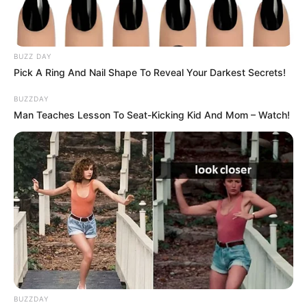
До $20 тисяч за «списання»: на Закарпатті
розслідують схему з військовозобов’язаними —
підозри отримали екскерівники Мукачівського
ТЦК
BUZZ DAY
Pick A Ring And Nail Shape To Reveal Your Darkest Secrets!
У Ясінянській громаді відкрили черговий простір
BUZZDAY
психологічної підтримки (фото)
Man Teaches Lesson To Seat-Kicking Kid And Mom – Watch!
Категорії
Без рубрики
Гарячi
Культура
BUZZDAY