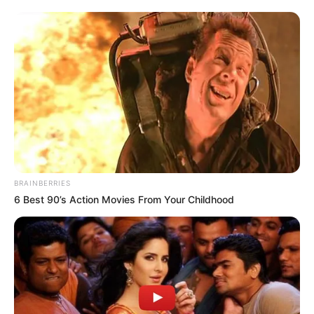
транспорт», яке очолює депутат міськради Віталій
Готра, три автобуси, за кожен із яких ужгородці
заплатили по 5,3 млн грн, стоять, як то кажуть, «на
приколі».
І стоятимуть, ще, щонайменше 2 місяці!
Поки не буде оголошено новий конкурс із
дотримання усіх вимог.
BRAINBERRIES
6 Best 90’s Action Movies From Your Childhood