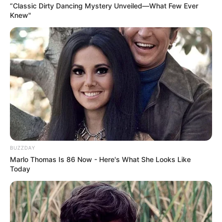
Нам пишуть
“Classic Dirty Dancing Mystery Unveiled—What Few Ever
Knew"
Партнерські матеріали
Події
Політика
Спорт
Схеми
BUZZDAY
Marlo Thomas Is 86 Now - Here's What She Looks Like
Today
[wp-rss-aggregator id="2"]