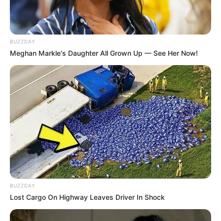
BUZZDAY
Залишити відповідь
Meghan Markle's Daughter All Grown Up — See Her Now!
Щоб відправити коментар вам необхідно
авторизуватись
.
Погода
Ужгород
влажность:
BUZZDAY
Lost Cargo On Highway Leaves Driver In Shock
давление:
ветер: