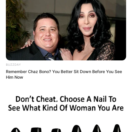
Погода на 10 дней от
sinoptik.ua
Новини
Скандал у Берегівському ТЦК: сотням чоловіків
незаконно скасовували відстрочки та не
випускали з приміщення (фото)
BUZZDAY
Remember Chaz Bono? You Better Sit Down Before You See
Him Now
Попит на нерухомість в Ужгороді зростає –
аналітика девелопера підтверджує
загальнонаціональний інтерес
У селі на Закарпатті жінки взялися засипати
джерело, з якого люди набирали питну воду: що
сталося? (фото, відео)