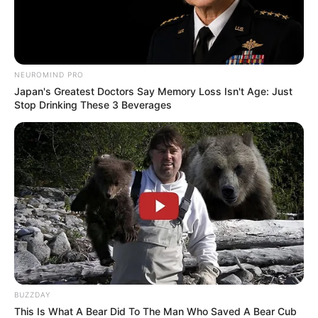
Мукачівського ТЦК
Залишити відповідь
NEUROMIND PRO
Japan's Greatest Doctors Say Memory Loss Isn't Age: Just
Щоб відправити коментар вам необхідно
Stop Drinking These 3 Beverages
авторизуватись
.
Погода
Ужгород
влажность:
давление:
BUZZDAY
ветер:
This Is What A Bear Did To The Man Who Saved A Bear Cub