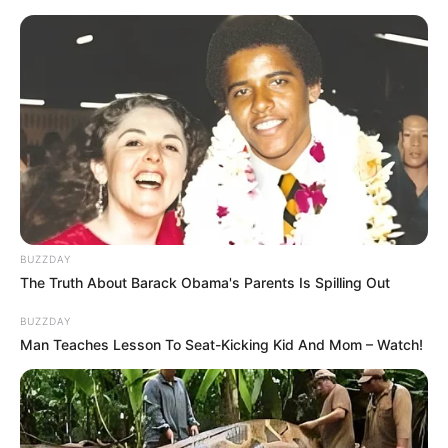
Погода на 10 дней от
sinoptik.ua
Новини
Попит на нерухомість в Ужгороді зростає –
аналітика девелопера підтверджує
загальнонаціональний інтерес
У селі на Закарпатті жінки взялися засипати
BUZZDAY
джерело, з якого люди набирали питну воду: що
The Truth About Barack Obama's Parents Is Spilling Out
сталося? (фото, відео)
BUZZDAY
Man Teaches Lesson To Seat-Kicking Kid And Mom – Watch!
До $20 тисяч за «списання»: на Закарпатті
розслідують схему з військовозобов’язаними —
підозри отримали екскерівники Мукачівського
ТЦК