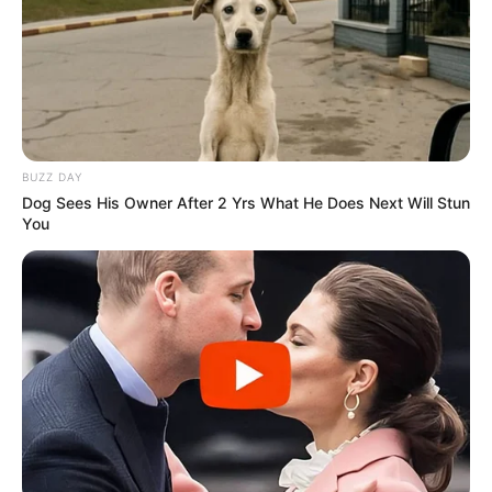
черговий простір
психологічної підтримки (фото)
06.08.2026
BUZZ DAY
Dog Sees His Owner After 2 Yrs What He Does Next Will Stun
You
info@groza-news.info
КАТЕГОРІЇ
Без рубрики