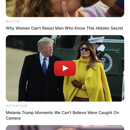
BUZZDAY
Why Women Can't Resist Men Who Know This Hidden Secret
Пов’язаний запис
ПАРТНЕРСЬКІ МАТЕРІАЛИ
ПОДІЇ
Попит на нерухомість в
INSTANTHUB
Ужгороді зростає – аналітика
Melania Trump Moments We Can't Believe Were Caught On
Camera
девелопера підтверджує
СЕР 7, 2026
загальнонаціональний інтерес