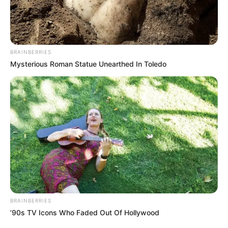
отримання президентських 8000
грн компенсації ФОПам (відео)
ГРУ 14, 2020
BRAINBERRIES
Mysterious Roman Statue Unearthed In Toledo
BRAINBERRIES
’90s TV Icons Who Faded Out Of Hollywood