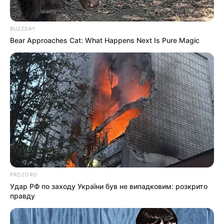
BUZZDAY
Bear Approaches Cat: What Happens Next Is Pure Magic
PROZORO
Удар РФ по заходу України був не випадковим: розкрито
правду