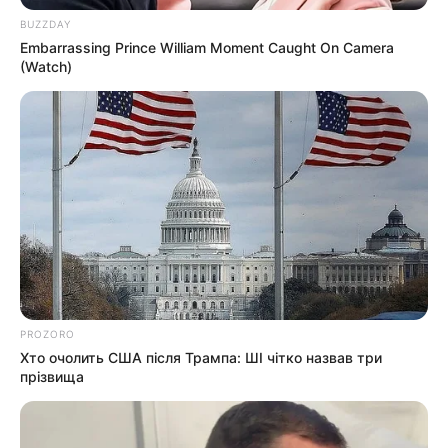
BUZZDAY
Гарячi
Embarrassing Prince William Moment Caught On Camera
(Watch)
Культура
Нам пишуть
Партнерські матеріали
Події
Політика
Спорт
PROZORO
Хто очолить США після Трампа: ШІ чітко назвав три
Схеми
прізвища
Manage Consent