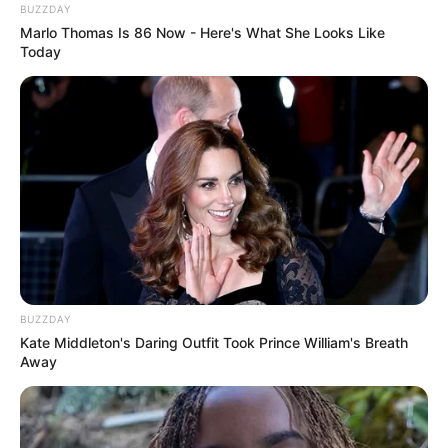
Нам пишуть
BUZZDAY
Marlo Thomas Is 86 Now - Here's What She Looks Like
Today
Партнерські матеріали
Події
Політика
Спорт
Схеми
BUZZDAY
Kate Middleton's Daring Outfit Took Prince William's Breath
[wp-rss-aggregator id="2"]
Away