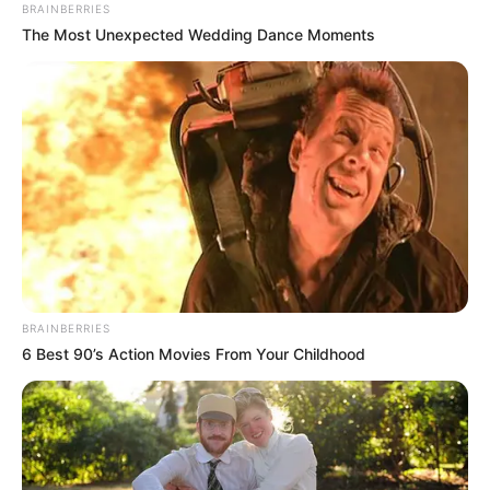
BRAINBERRIES
The Most Unexpected Wedding Dance Moments
BRAINBERRIES
6 Best 90’s Action Movies From Your Childhood
Читачі
Groza
–
news
заявляють, що підтримка
бізнесу у вигляді компенсації 8000 карантинних
гривень ФОПам не діє. У підтвердження