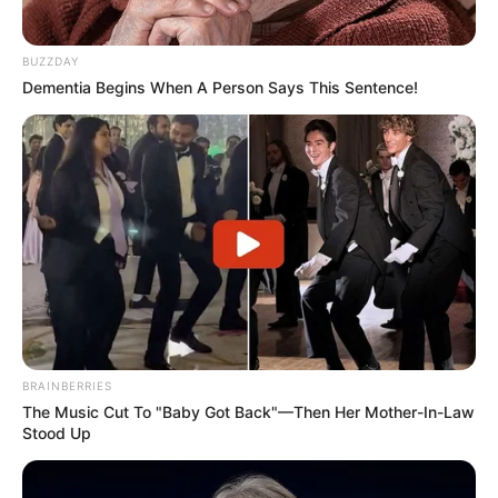
BUZZDAY
Dementia Begins When A Person Says This Sentence!
BRAINBERRIES
The Music Cut To "Baby Got Back"—Then Her Mother-In-Law
Stood Up