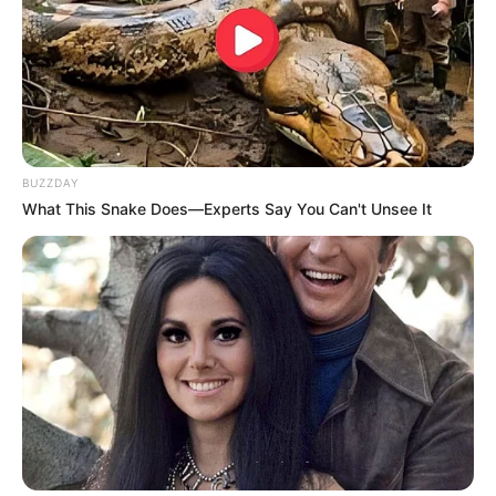
У Ясінянській громаді відкрили черговий простір
психологічної підтримки (фото)
Катування, кайданки та незаконне утримання
людей: працівника Ужгородського ТЦК
судитимуть, дії ще двох його колег розслідує ДБР
(відео)
BUZZDAY
What This Snake Does—Experts Say You Can't Unsee It
Категорії
Без рубрики
Гарячi
Культура