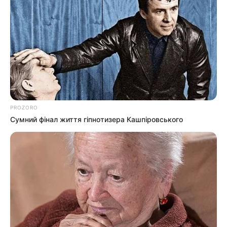
PROZORO
Сумний фінал життя гіпнотизера Кашпіровського