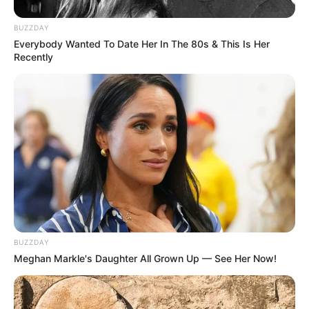
BUZZDAY
Everybody Wanted To Date Her In The 80s & This Is Her
Recently
BUZZDAY
Meghan Markle's Daughter All Grown Up — See Her Now!