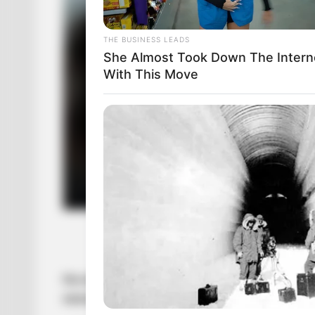
THE BUSINESS LEADS
She Almost Took Down The Intern
With This Move
На порядку денному – зустріч з угорськими
економічній, інфраструктурній, гуманітарній