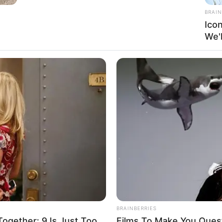
BRAIN
Ico
We'
BRAINBERRIES
gether: 9 Is Just Too
Films To Make You Ques