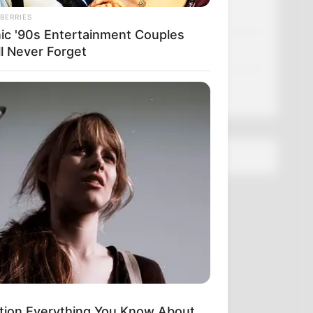
Політика
BERRIES
nic '90s Entertainment Couples
ll Never Forget
Спорт
Схеми
[wp-rss-aggregator id="2"]
tion Everything You Know About