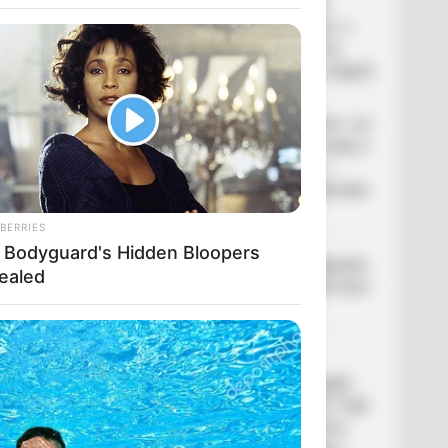
У селі на Закарпатті жінки
взялися засипати джерело, з
якого люди набирали питну
воду: що сталося? (фото, відео)
До $20 тисяч за «списання»: на
Закарпатті розслідують схему з
військовозобов’язаними —
підозри отримали екскерівники
Мукачівського ТЦК
BERRIES
 Bodyguard's Hidden Bloopers
У Ясінянській громаді відкрили
ealed
черговий простір психологічної
підтримки (фото)
Катування, кайданки та
незаконне утримання людей:
працівника Ужгородського ТЦК
судитимуть, дії ще двох його