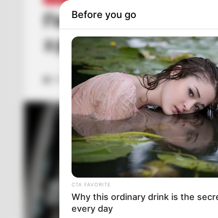
Before you go
Голова Закарпатсько
з робочою поїздкою
ЧЕР 20, 2024
CTA FAVORITE
Why this ordinary drink is the secr
every day