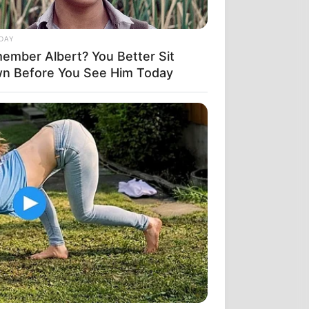
DAY
ember Albert? You Better Sit
n Before You See Him Today
 в