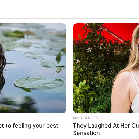
ї ОВА Віктор Микита відб
 до Будапешту
BRAINBERRIES
et to feeling your best
They Laughed At Her C
Sensation