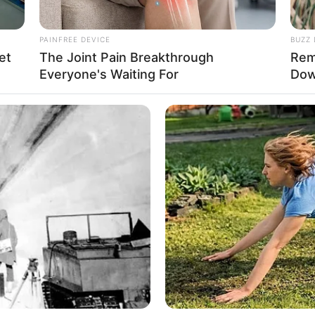
PAINFREE DEVICE
BUZZ 
et
The Joint Pain Breakthrough
Rem
Everyone's Waiting For
Dow
 колегами, обговорення питань двосторонньої співпраці
 та соціальній сферах тощо, – повідомив Віктор Микита.