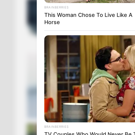
BRAINBERRIES
This Woman Chose To Live Like A
Horse
BRAINBERRIES
TV Couples Who Would Never Be To