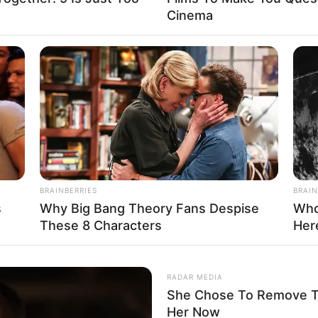
Cinema
BRAINBERRIES
BRAIN
s
Why Big Bang Theory Fans Despise
Who
These 8 Characters
Her
RADAR MEDIA
She Chose To Remove Th
Her Now