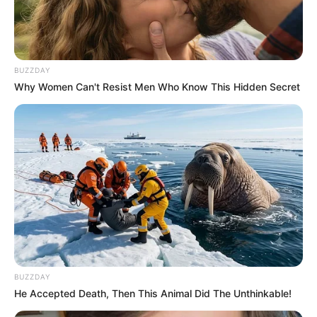
коментарях.
Навігація
У мукачівському ліцеї з
Друг відомого
записів
батьків добровільно-
закарпатського
BUZZDAY
примусово збирають 200
контрабандиста Іван Стан
Why Women Can't Resist Men Who Know This Hidden Secret
тисяч гривень на ремонт
видурив від дружини
стелі
безвісти зниклого
військовослужбовця 10,5
тисяч доларів
BUZZDAY
He Accepted Death, Then This Animal Did The Unthinkable!