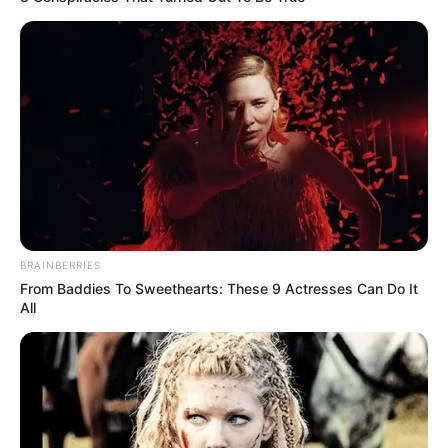
BRAINBERRIES
From Baddies To Sweethearts: These 9 Actresses Can Do It
All