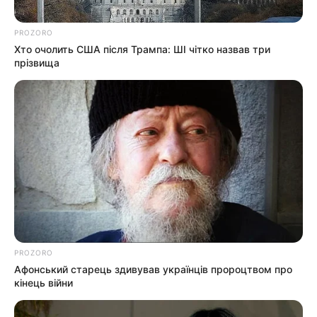
PROZORO
Хто очолить США після Трампа: ШІ чітко назвав три
прізвища
PROZORO
22.01.2025 22:35
СОЦІО
Афонський старець здивував українців пророцтвом про
кінець війни