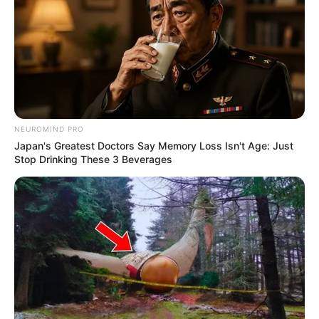
ГАРЯЧI
ПОДІЇ
До $20 тисяч за «списання»: на
Закарпатті розслідують схему з
військовозобов’язаними —
СЕР 7, 2026
підозри отримали екскерівники
Мукачівського ТЦК
NEUROMIND PRO
Japan's Greatest Doctors Say Memory Loss Isn't Age: Just
Залишити відповідь
Stop Drinking These 3 Beverages
Щоб відправити коментар вам необхідно
авторизуватись
.
Погода