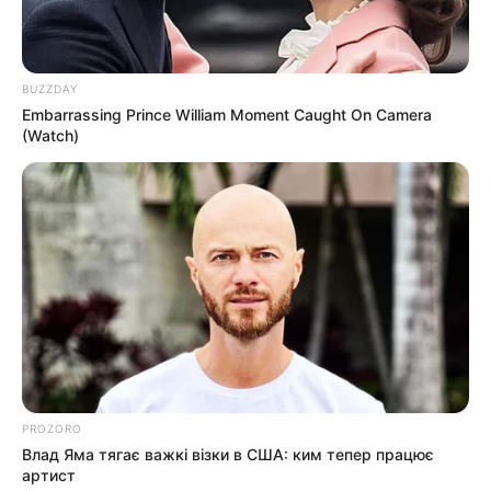
КАТЕГОРІЇ
BUZZDAY
Embarrassing Prince William Moment Caught On Camera
Без рубрики
(Watch)
Гарячi
Культура
Нам пишуть
Партнерські матеріали
Події
PROZORO
Влад Яма тягає важкі візки в США: ким тепер працює
Політика
артист