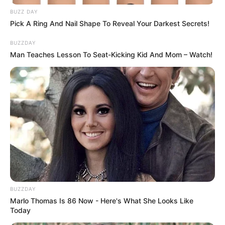
BUZZ DAY
Гарячi
Pick A Ring And Nail Shape To Reveal Your Darkest Secrets!
BUZZDAY
Культура
Man Teaches Lesson To Seat-Kicking Kid And Mom – Watch!
Нам пишуть
Партнерські матеріали
Події
Політика
Спорт
BUZZDAY
Marlo Thomas Is 86 Now - Here's What She Looks Like
Схеми
Today