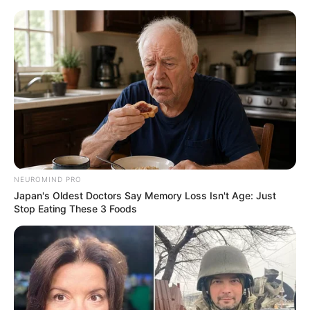
Перейти
до
вмісту
Groza-news.info
Громада Закарпаття
NEUROMIND PRO
Japan's Oldest Doctors Say Memory Loss Isn't Age: Just
Stop Eating These 3 Foods
ГАРЯЧI
ПОДІЇ
Державні субвенції відкривають
нові можливості для